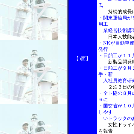
氏
持続的成長
・関東運輸局が
用工
業経営技術講
日本人技能
・NKが自動車
発行
・日舶工が１１
【5面】
新製品開発
・日舶工が９月
手・新
入社員教育研
２泊３日の
・全ト協の８月
６に
・国交省が１０
しやす
いトラックのあ
女性ドライ
を報告