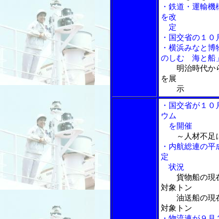
・鉄道・運輸機
を改
定
・国交省の１０
・横浜みなと博
のしむ 海と船
明治時代か
を展
示
・国交省が１０
ウム
を開催
～人材不足に
・内航総連の平
定
状況
貨物船の現
対象トン
油送船の現在
対象トン
・物流連が９月