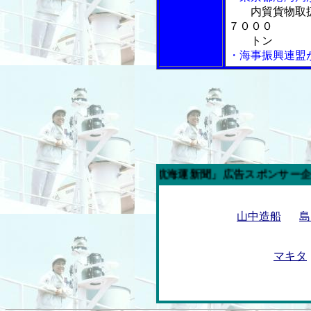
内貿貨物取
７０００
トン
・海事振興連盟
今週の「内航海運新聞」広告スポンサー企業
山中造船
島
マキタ