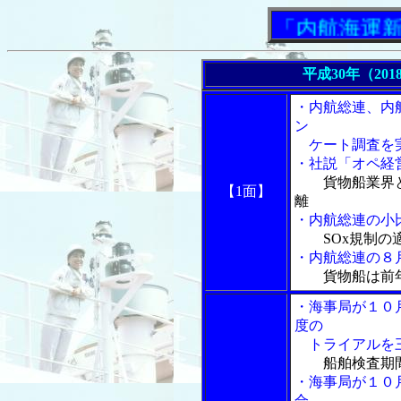
「内航海運新聞」
平成30年（201
・内航総連、内
ン
ケート調査を
・社説「
オペ経
貨物船業界
【1面】
離
・内航総連の小
SOx規制
・内航総連の８
貨物船は前
・海事局が１０
度の
トライアルを三
船舶検査期
・海事局が１０
合