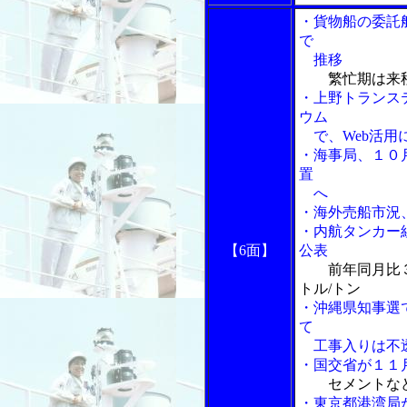
・貨物船の委託
で
推移
繁忙期は来
・上野トランス
ウム
で、Web活用
・海事局、１０
置
へ
・海外売船市況
・内航タンカー
【6面】
公表
前年同月比
トル/トン
・沖縄県知事選
て
工事入りは不
・国交省が１１
セメントな
・東京都港湾局