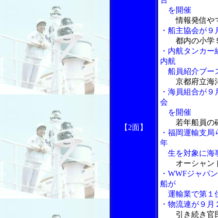
を開催
情報発信や
・船主協会が９
都内の小学
・内航タンカー
内航
船員紹介ブー
京都府立海
・海員組合が９
会
を開催
若年船員の
【2面】
・福岡運輸支局
年
生を対象に海事
オーシャン
・WWFジャパ
船が
運輸業で第１
・物流連が９月
引き続き官