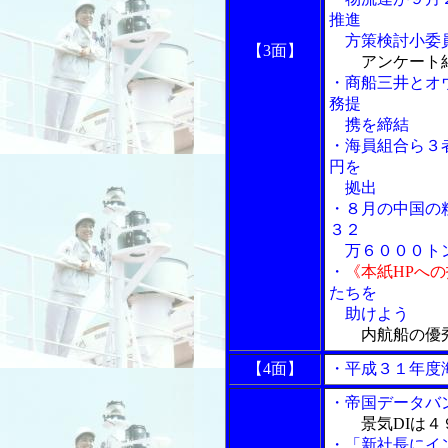
推進
方策検討小委
【3面】
アンケート
・商船三井とオ
務提
携を締結
・海員組合ら３
円を
拠出
・８月の中国の
３２
万６０００ト
・
《本紙HPへ
たちを
助けよう
内航船の優
【4面】
・平成３１年度
・帝国データバ
景気DIは
・「新社長にイ