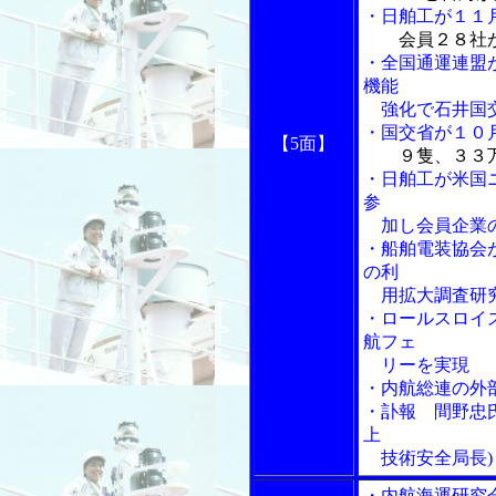
・日舶工が１１
会員２８社
・全国通運連盟
機能
強化で石井国交
・国交省が１０
【5面】
９隻、３３
・日舶工が米国
参
加し会員企業の
・船舶電装協会
の利
用拡大調査研
・ロールスロイ
航フェ
リーを実現
・内航総連の外
・訃報 間野忠
上
技術安全局長)
・内航海運研究