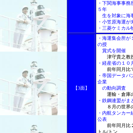
・下関海事事務
５年
生を対象に海
・小笠原海運が
・三菱ケミカル
・海運集会所が
の授
賞式を開催
津守貴之教
・経産省の１０
前年同月比
・帝国データバ
企業
【3面】
の動向調査
運輸・倉庫
・鉄鋼連盟がま
８月の世界
・内航タンカー
公表
前年同月比
トル/トン