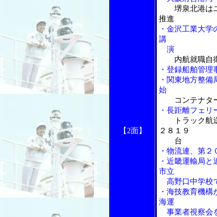
堺泉北港は
推進
・金沢工業大学
講
演
内航就職自衛
・登録船舶管理
・関東地方整備局
始
コンテナタ
・長距離フェリ
トラック航
【2面】
２８１９
台
・物流連、第２
・近畿運輸局と
市立
高野口中学校
・海技教育機構
海運
事業者視察会を