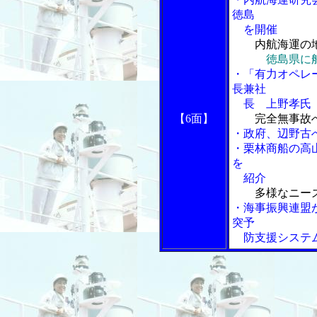
徳島
を開催
内航海運の
徳島県に
・「有力オペレ
長兼社
長 上野孝氏
【6面】
完全無事故
・政府、辺野古
・栗林商船の高
を
紹介
多様なニー
・海事振興連盟
突予
防支援システ