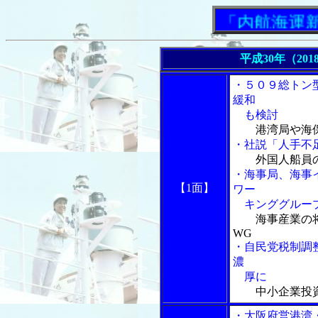
「内航海運新聞」
平成30年（201
・５０９総トン
緩和
も検討
港湾局や海
・社説「人手不足
外国人船員
・海事局、海事
【1面】
ワー
キンググルー
海事産業の
WG
・自民党税制調
濃
厚に
中小企業投
・大阪府営港湾