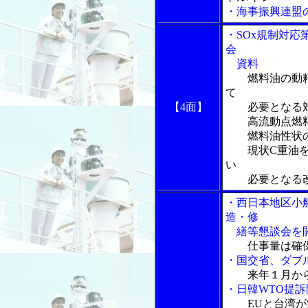
・海事振興連盟
・SOx規制対
会
資料
燃料油の動
て
【4面】
必要となる
高流動点燃料
燃料油性状の
現状C重油を用
い
必要となる改
・西日本地区小
造・修
繕等懇談会を
仕事量は確
・国交省、ダブ
来年１月か
・日韓WTO提
EUと台湾