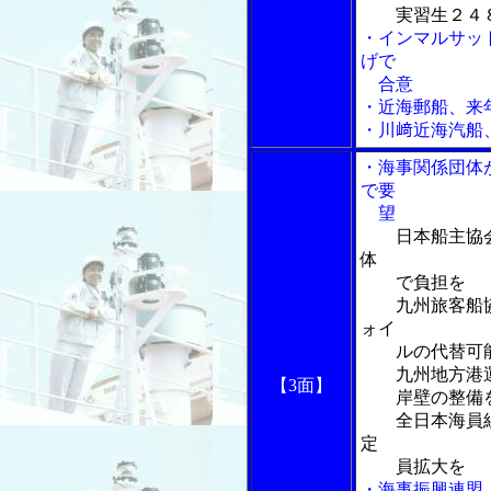
実習生２４
・インマルサッ
げで
合意
・近海郵船、来
・川﨑近海汽船
・海事関係団体
で要
望
日本船主協
体
で負担を
九州旅客船協
ォイ
ルの代替可能
九州地方港運
【3面】
岸壁の整備
全日本海員組合
定
員拡大を
・海事振興連盟