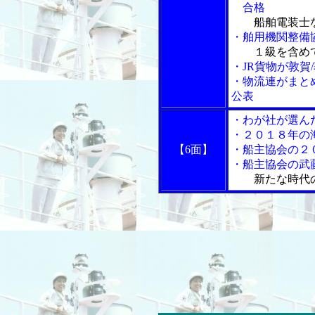
合格
船舶電装士
・舶用機関整備
１級を含め
・JR貨物が敦賀
・物流連がまと
公表
・わが社が選ん
・２０１８年の
【6面】
・船主協会の２
・船主協会の武
新たな時代