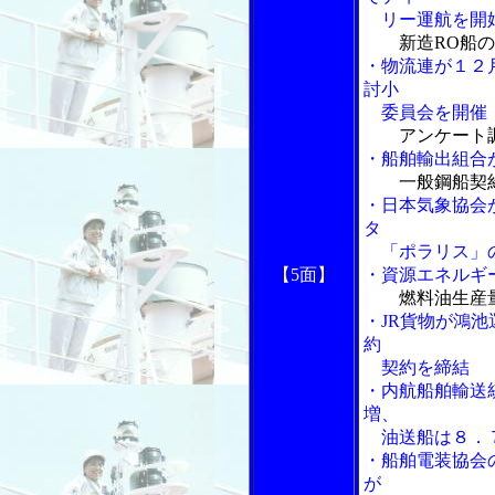
リー運航を開
新造RO船
・物流連が１２
討小
委員会を開催
アンケート
・船舶輸出組合
一般鋼船契
・日本気象協会
タ
「ポラリス」
【5面】
・資源エネルギ
燃料油生産
・JR貨物が鴻池
約
契約を締結
・内航船舶輸送
増、
油送船は８．
・船舶電装協会
が