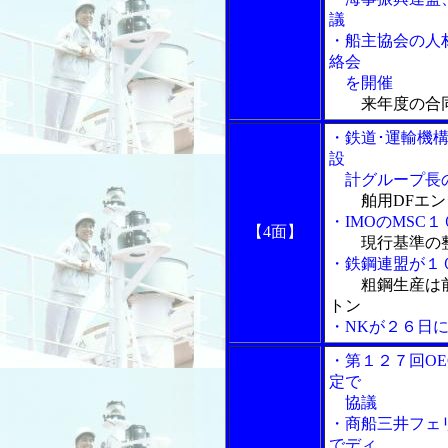
議
・船主協会の人
絡会
を開催
来年度の合
・鉄道･運輸機
設
計グループ長の
舶用DFエ
・IMOのMSC
【4面】
現行基準の
・鉄鋼連盟が１
粗鋼生産は
トン
・NKが２６日
・第１２７回O
定で
協議
・商船三井フェ
でディ