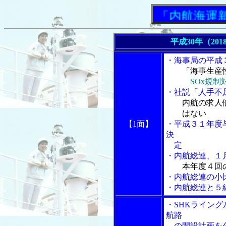
「内航海運新聞」
平成30年（201
・海事局の平成
「海事生産性
SOx規
・社説「人手不
内航の求人
はない
【1面】
・平成３１年度
決
定
・内航総連、１
本年度４回
・内航総連の小
・内航総連と５
・SHKライン
航路
の開設計画を