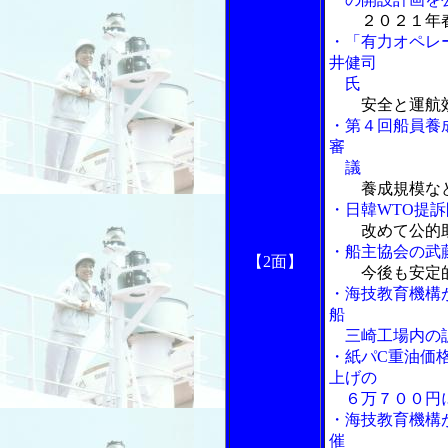
２０２１年
・「有力オペレ
井健司
氏
安全と運航効
・第４回船員養
審
議
養成規模な
・日韓WTO提
改めて公的
・船主協会の武
【2面】
今後も安定
・海技教育機構
船
三崎工場内の
・紙パC重油価
上げの
６万７００円
・海技教育機構
催