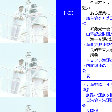
全日本トラッ
魅力
【6面】
ある産業に
・船主協会と造
催
武藤光一会
・山縣記念財団
海事交通の
・海事振興連盟
長崎県立大
講義
・トヨフジ海運
・内航総連の１
公
表
・近海郵船、４月
博多
航路の運航を
・日港協ら港運
会
を開催