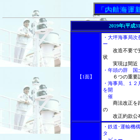
「内航海運新聞
2019年(平成3
・大坪海事局次
ー
改造不要で安
状
実現は間近
・年頭の辞 国
【1面】
６つの重要
・海事局、１２
を開
催
商法改正を
の
改正約款公布
・鉄道･運輸機
タ
ビュー