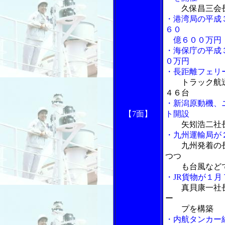
久保昌三会
・港湾局の平成
６０
億６００万円
・海保庁の平成
０万円
・長距離フェリ
トラック航送
４６台
・新潟原動機、
【7面】
ト開設
矢矧浩二社
・九州運輸局が
九州発着の
つつ
も台風などで
・JR貨物が１
真貝康一社
ー
プを構築
・内航タンカー