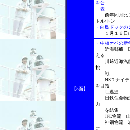
を公
表
前年同月比３
トル/トン
・向島ドックの
１月１６日
・中核オペの新
近海郵船 
える
川﨑近海汽船
挑
戦
NSユナイテッ
を目指
【8面】
し邁進
日鉄住金物流
力
を結集
JFE物流 山
神鋼物流 岩
に