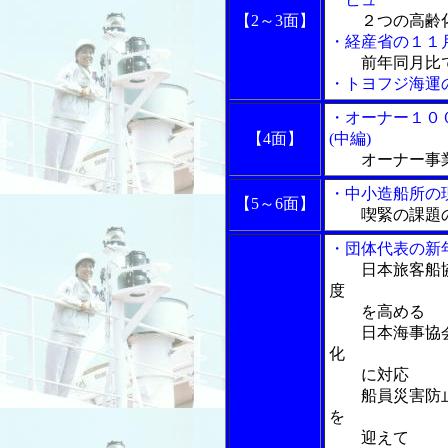
【2～3面】
２つの高齢化と
・経産省の１１
前年同月比
・トヨフジ海運
・オーナー１０
【4面】
(中編)
オーナー事
・中小造船所の
【5～6面】
喫緊の課題
・団体代表の新
日本旅客船協
度
を高める
日本海事協会
化
に対応
船員災害防止
を
迎えて