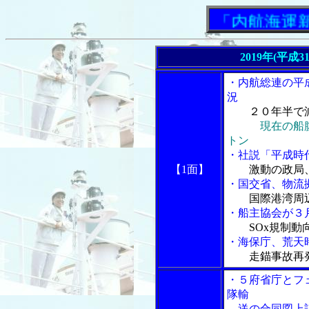
「内航海運新聞」
2019年(平成3
・内航総連の平
況
２０年半で
現在の船
トン
・社説「平成時
【1面】
激動の政局
・国交省、物流
国際港湾周
・船主協会が３
SOx規制
・海保庁、荒天
走錨事故再
・５府省庁とフ
隊輸
送の合同図上