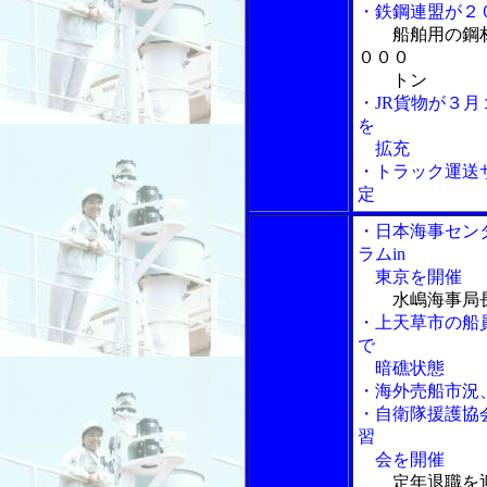
・鉄鋼連盟が２
船舶用の鋼
０００
トン
・JR貨物が３
を
拡充
・トラック運送
定
・日本海事セン
ラムin
東京を開催
水嶋海事局
・上天草市の船
で
暗礁状態
・海外売船市況
・自衛隊援護協
習
会を開催
定年退職を