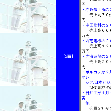
円
・赤阪鐵工所の
売上高７０
円
・中国塗料の２
売上高６６
万円
・西芝電機の２
売上高１２
万円
【5面】
・内海造船の２
売上高２０
円
・ボルカノが２
マレー
シア/日本ビジ
LNG燃料
・日舶工が１月
実
施
会員３社が