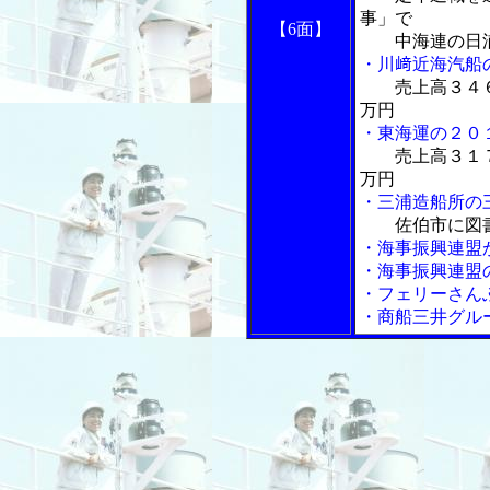
事」で
【6面】
中海連の日浦
・川﨑近海汽船
売上高３４
万円
・東海運の２０
売上高３１
万円
・三浦造船所の
佐伯市に図
・海事振興連盟
・海事振興連盟
・フェリーさん
・商船三井グル