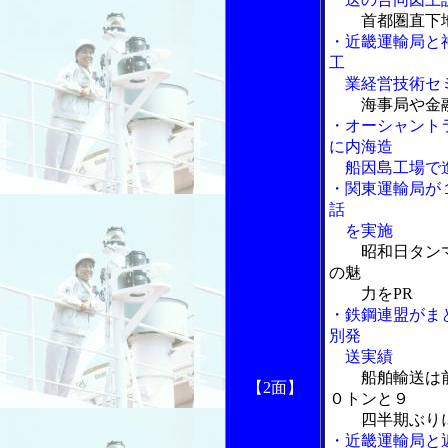
首都圏直下
・近畿運輸局と
工
業経営技術セ
海事局や金
・オーシャント
に内海造
船因島工場で
・関東運輸局が
話
を実施
昭和日タン
の魅
力をPR
・鉄鋼連盟がま
別発
送実績
船舶輸送は
【2面】
０トンと９
四半期ぶりに
・近畿運輸局と