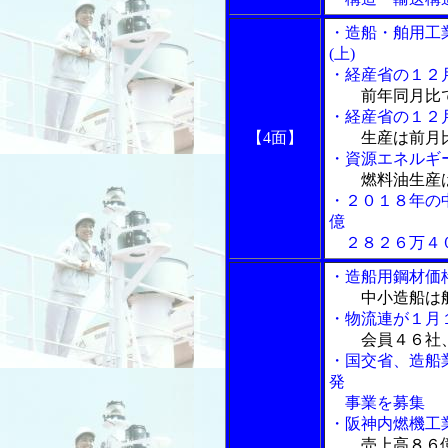
・造船・舶用工
(上)
・経産省の１２
前年同月比
・経産省の１２
【4面】
生産は前月
・資源エネルギ
燃料油生産
・２０１８年の
億
２８２６万４
・造船用鋼材価
中小造船は
・物流連が１月
会員４６社
・国交省、造船
発
事業を募集
・阪神内燃機工
売上高８６