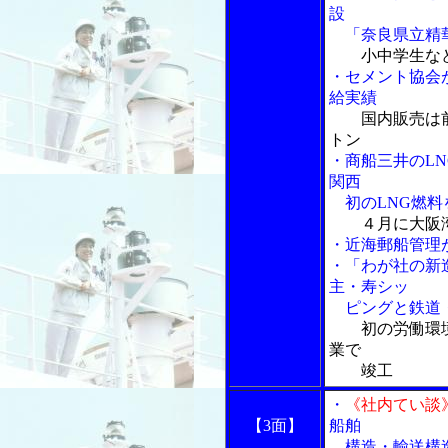
設
「奈良県立精華
小中学生な
・セメント協会
給実績
国内販売は
トン
・商船三井のL
関西
初のLNG燃料
４月に大阪
・近海郵船管理
・「わが社の新
主・寿シッ
ピングと鉄道
初の労働環
業で
竣工
・
《社内てい談
【3面】
船舶
構造・輸送構造