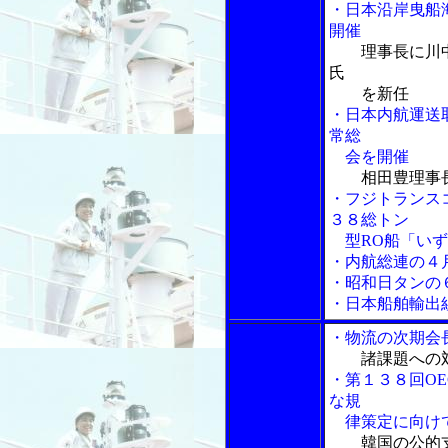
・日本沿岸曳船
開催
理事長に川
氏
を新任
・日本内航運送
常総
会を開催
相田豊理事
・フジトランス
３８総トン
型RO船「いず
・内航総連の４
・昭和日タンの
・日本船舶輸出
・物流の次期会
諸課題への
・第１３８回O
な規
律策定に向け
韓国の公的