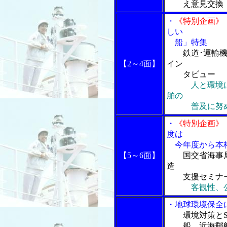
え意見交換
・
《特別企画》
しい
船」特集
鉄道･運輸
【2～4面】
イン
タビュー
人と環境
舶の
普及に努
・
《特別企画》
度は
今年度から本
【5～6面】
国交省海事
造
支援セミナー
客観性、
・地球環境保全
環境対策と
船、近海郵船