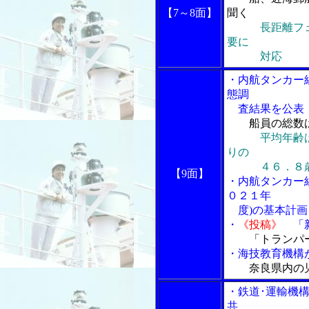
【7～8面】
聞く
長距離フ
要に
対応
・内航タンカー
態調
査結果を公表
船員の総数
平均年齢
りの
４６．８
【9面】
・内航タンカー
０２１年
度)の基本計画
・
《投稿》
「新
「トランパ
・海技教育機構
奈良県内の
・鉄道･運輸機
共