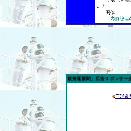
今治地区海運
ミナー
開催
内航総連
今週の「内航海運新聞」広告スポンサー企業
三浦造