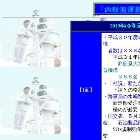
「内航海運新聞」
2019年(令和
・平成３０年度
職
者数は３３３
平成３１年
商船系大
育機構
３８５名
・「社説」新た
【1面】
下請との格
・海事局の水嶋
新造船受注
極めが必要
・国交省、５月
会、 石油製品
SOx規制
交