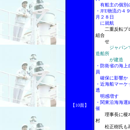
有船主の個別
・JFE物流の
月２８日
に就航
二重反転プ
組合
せ
ジャパン
造船所
が建造
・防衛省の海上
員
確保に影響か
・近海船マーケ
透
明感増す
・関東沿海海運
【10面】
催
理事長に榎
村
松正樹氏も