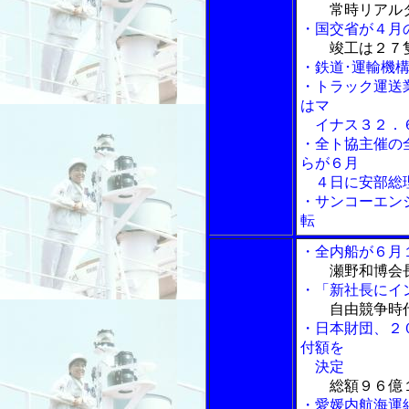
常時リアル
・国交省が４月
竣工は２７
・鉄道･運輸機
・トラック運送
はマ
イナス３２．
・全ト協主催の
らが６月
４日に安部総
・サンコーエン
転
・全内船が６月
瀬野和博会
・「新社長にイ
自由競争時
・日本財団、２
付額を
決定
総額９６億
・愛媛内航海運