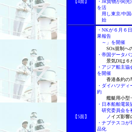
【4面】
・JR貨物が関
を活
用し東京/中国
始
・NKが６月６
果報告
～」を開催
SOx規制
・帝国データバ
景気DIは
・アジア船主協
を開催
香港条約の
・ダイハツディ
約
艦艇用小型
・日本船舶電装
研究委員会を
【5面】
ノ
イズ影響
・ナブテスコが
品化