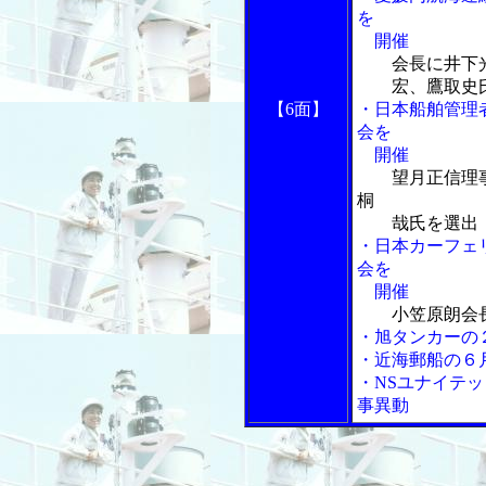
を
開催
会長に井下
宏、鷹取史氏
【6面】
・日本船舶管理
会を
開催
望月正信理
桐
哉氏を選出
・日本カーフェ
会を
開催
小笠原朗会
・旭タンカーの
・近海郵船の６
・NSユナイテ
事異動