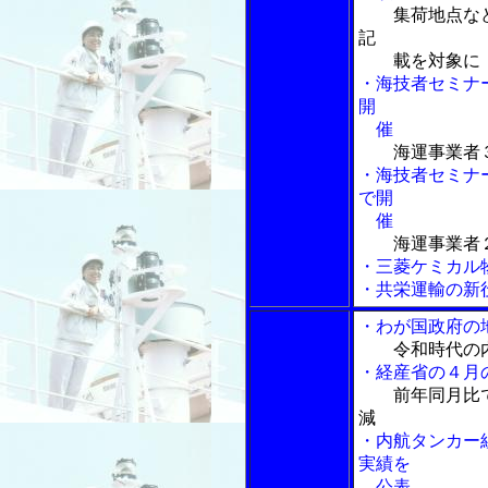
集荷地点な
記
載を対象に
・海技者セミナ
開
催
海運事業者
・海技者セミナ
で開
催
海運事業者
・三菱ケミカル
・共栄運輸の新
・わが国政府の
令和時代の
・経産省の４月
前年同月比
減
・内航タンカー
実績を
公表