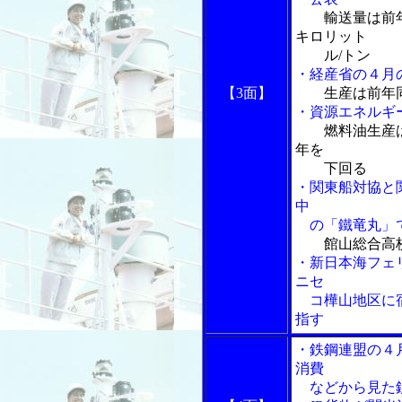
輸送量は前
キロリット
ル/トン
・経産省の４月
【3面】
生産は前年
・資源エネルギ
燃料油生産
年を
下回る
・関東船対協と
中
の「鐵竜丸」で
館山総合高
・新日本海フェ
ニセ
コ樺山地区に宿
指す
・鉄鋼連盟の４
消費
などから見た鉄