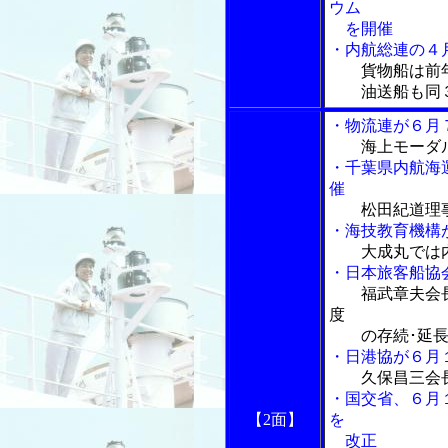
ウム
を開催
・内航総連の４
貨物船は前
油送船も同３
・物流連が６月
海上モーダ
・千葉県内航海
催
松田紀道理
・海技教育機構
大成丸では
・日本旅客船協
福武章夫会
度
の存続･延長
・日港協が６月
久保昌三会
・国交省、６月
【2面】
を
改正