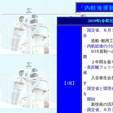
「内航海運新聞」
2019年(令和
・国交省、６月
合
造船･舶用
・内航総連の小
SOX規制
期
２年間を振
・長距離フェリ
催
入谷泰生会
【1面】
す
・国交省と環境
を
開始
新技術の活
・国交省、６月