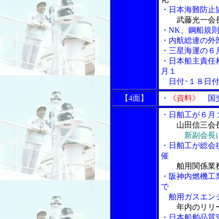
・日本海難防止
武藤光一会
・NK、鋼船規
・内航総連の外
・三星海運の６
・日本船主責任
月１
日付･１８日付
【4面】
・
《資料》
国交
・日舶工が６月
山田信三会
新副会長
・日舶工が総会
催
舶用関係業
・阪神内燃機工
で
舶用ガスエンジ
年内のリリ
・日本船舶品質