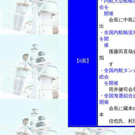
・内航大型船輸
会を
開催
会長に中島
出
・全国内航輸送
を開
催
後藤田直哉
指
【6面】
す
・全国内航タン
総会
を開催
筒井健司会
・全国海運組合
開催
会長に藏本
本
信也氏、村田