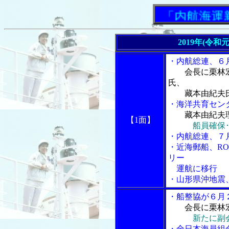
「内航海運新聞」
2019年(令和
・内航総連、６
会長に栗林
氏、
藏本由紀夫氏
・海洋共育セン
藏本由紀夫
【1面】
船員確保
・内航総連、７
・近海郵船、RO
リー
運航に移行
・山形県沖地震
・船整協が６月
会長に栗林
新たに副
・全日本海員組