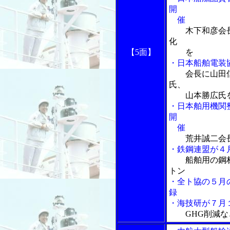
開
催
木下和彦会長
化
【5面】
を
・日本船舶電装
会長に山田
氏、
山本勝広氏
・日本舶用機関
開
催
荒井誠二会
・鉄鋼連盟が４
船舶用の鋼
トン
・全ト協の５月
録
・海技研が７月
GHG削減