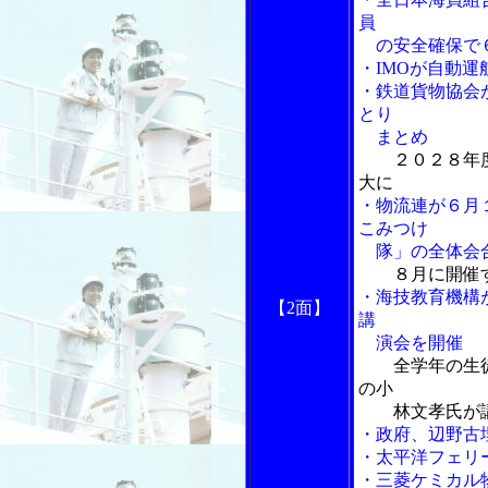
員
の安全確保で６
・IMOが自動
・鉄道貨物協会
とり
まとめ
２０２８年
大に
・物流連が６月
こみつけ
隊」の全体会
８月に開催
・海技教育機構
【2面】
講
演会を開催
全学年の生
の小
林文孝氏が
・政府、辺野古
・太平洋フェリ
・三菱ケミカル