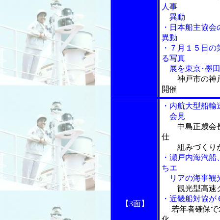
人事
異動
・日本船主協会
異動
・７月１５日の
る写真
展を東京･墨田
神戸市の神
開催
・内航大型船輸
会見
中島正歳会
仕
組みづくり
・瀬戸内海汽船
ちエ
リアの海事観光
観光型高速
・近畿船対協が
【3面】
若年者確保で
化