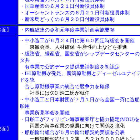
・国華産業の６月２１日付新役員体制
・オーシャントランスの６月２１日付新役員体制
・新来島どっくの６月２０日付新役員体制
4面】
・内航総連の令和元年度事業計画実施要領
・中小造工が６月２４日に第６０回定時総会を開催
東徹会長、人材確保･生産性向上などを推進
・総務省、経産省、国交省がシップデータセンターの
タ共
有事業で公的データ提供要請制度を初認定
・IHI原動機が発足、新潟原動機とディーゼルユナイ
ドを統
合し原動機事業の統合で競争力を確保
社長には矢矧浩二氏が就任
・中小造工と日本財団が７月１日から全国一斉に造船
舶用
事業所見学会を開催
・日舶工がフィリピン海事産業庁と協力協定(MOU)
両国の海事産業の発展に向けて関係を強化
5面】
・船舶輸出組合が５月の輸出船契約実績を公表
一般鋼船契約は１２隻、５２万９０００総トン