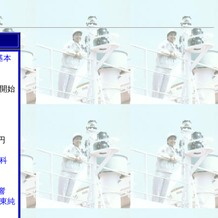
基本
開始
円
科
響
東純