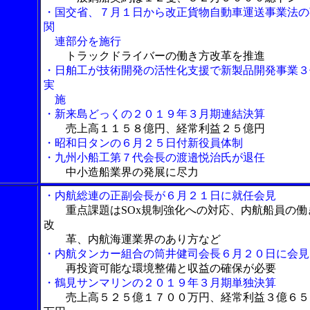
・国交省、７月１日から改正貨物自動車運送事業法の
関
連部分を施行
トラックドライバーの働き方改革を推進
・日舶工が技術開発の活性化支援で新製品開発事業３
実
施
・新来島どっくの２０１９年３月期連結決算
売上高１１５８億円、経常利益２５億円
・昭和日タンの６月２５日付新役員体制
・九州小船工第７代会長の渡邉悦治氏が退任
中小造船業界の発展に尽力
・内航総連の正副会長が６月２１日に就任会見
重点課題はSOx規制強化への対応、内航船員の働
改
革、内航海運業界のあり方など
・内航タンカー組合の筒井健司会長６月２０日に会見
再投資可能な環境整備と収益の確保が必要
・鶴見サンマリンの２０１９年３月期単独決算
売上高５２５億１７００万円、経常利益３億６５