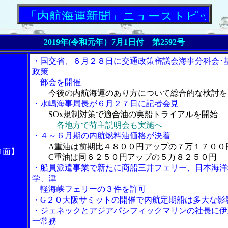
「内航海運新聞」ニューストピックス
2019年(令和元年）7月1日付 第2592号
・国交省、６月２８日に交通政策審議会海事分科会･
政策
部会を開催
今後の内航海運のあり方について総合的な検討を
・水嶋海事局長が６月２７日に記者会見
SOx規制対策で適合油の実船トライアルを開始
各地方で荷主説明会も実施へ
・４～６月期の内航燃料油価格が決着
A重油は前期比４８００円アップの７万１７００
1面】
C重油は同６２５０円アップの５万８２５０円
・船員派遣事業で新たに商船三井フェリー、日本海洋
学、津
軽海峡フェリーの３件を許可
・G２０大阪サミットの開催で内航定期船は多大な影
・ジェネックとアジアパシフィックマリンの社長に伊
一常務