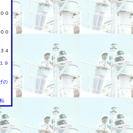
００
００
３４
１９
げの
転