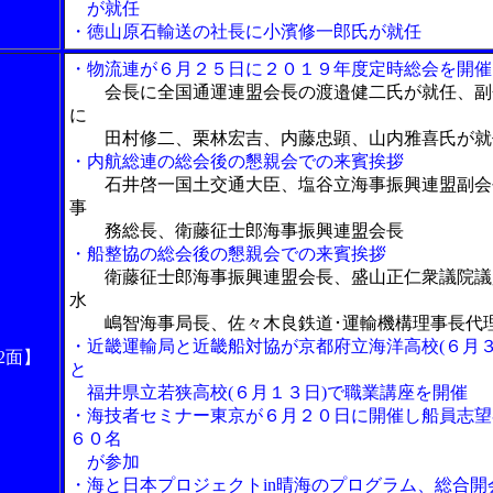
が就任
・徳山原石輸送の社長に小濱修一郎氏が就任
・物流連が６月２５日に２０１９年度定時総会を開催
会長に全国通運連盟会長の渡邉健二氏が就任、副
に
田村修二、栗林宏吉、内藤忠顕、山内雅喜氏が就
・内航総連の総会後の懇親会での来賓挨拶
石井啓一国土交通大臣、塩谷立海事振興連盟副会
事
務総長、衛藤征士郎海事振興連盟会長
・船整協の総会後の懇親会での来賓挨拶
衛藤征士郎海事振興連盟会長、盛山正仁衆議院議
水
嶋智海事局長、佐々木良鉄道･運輸機構理事長代
・近畿運輸局と近畿船対協が京都府立海洋高校(６月３
2面】
と
福井県立若狭高校(６月１３日)で職業講座を開催
・海技者セミナー東京が６月２０日に開催し船員志望
６０名
が参加
・海と日本プロジェクトin晴海のプログラム、総合開