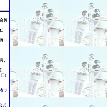
会長
任
長･
員、
理
日)
者３
会式