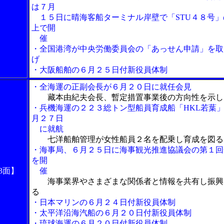
は７月
１５日に晴海客船ターミナル岸壁で「STU４８号」
上で開
催
・全国港湾が中央労働委員会の「あっせん申請」を取
げ
・大阪船舶の６月２５日付新役員体制
・全海運の正副会長が６月２０日に就任会見
藏本由紀夫会長、暫定措置事業後の方向性を示し
・兵機海運の２２３総トン型船員育成船「HKL若葉
月２７日
に就航
七洋船舶管理が女性船員２名を配乗し育成を図る
・海事局、６月２５日に海事観光推進協議会の第１回
を開
3面】
催
海事業界やさまざまな関係者と情報を共有し振興
る
・日本マリンの６月２４日付新役員体制
・太平洋沿海汽船の６月２０日付新役員体制
・琉球海運の６月２０日付新役員体制