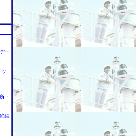
デー
テッ
所・
を締結