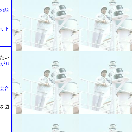
の船
り下
たい
」が６
会合
を図