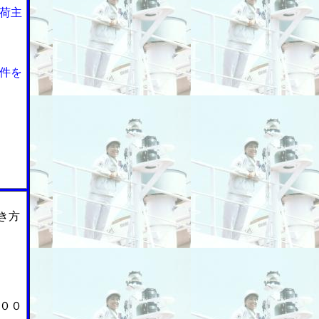
荷主
件を
き方
００