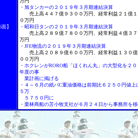
万円
・旭タンカーの２０１９年３月期連結決算
売上高４４７億９３００万円、経常利益２１億１
０万円
6面】
・昭和日タンの２０１９年３月期連結決算
売上高２８９億７８００万円、経常利益４億３７
万円
・JFE物流の２０１９年３月期連結決算
売上高２０８９億６００万円、経常利益１３０億
００万円
・ホクレンがRORO船「ほくれん丸」の大型化を２０
年度の事
業計画に掲げる
・４～６月の紙パC重油価格は前期比６２５０円値上
５万
５７５０円に
・栗林商船の苫小牧支社が６月２４日から事務所を移