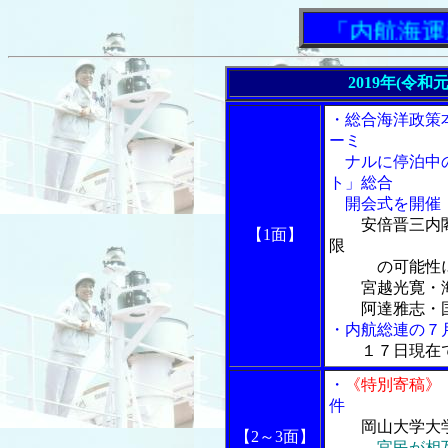
「内航海運新聞
2019年(令和
・総合海洋政策
ーミ
ナルに停泊中の
ト」総合
開会式を開催
安倍晋三内
【1面】
限
の可能性に
宮越光寛・海
阿達雅志・国
・内航総連の７
１７日現在
・
《特別寄稿》
件
岡山大学大
【2～3面】
官民が相