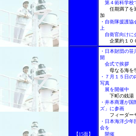
第４術科学校
任期満了を
加
・自衛隊援護協
上
自衛官向けに企
企業約１０
・日本財団の笹
開
会式で挨拶
母なる海を
・７月１５日の
写真
展を開催中
下町の銭湯
・井本商運が国
ズ」に参画
フィーダー
・日本海洋少年
会を
【15面】
開催