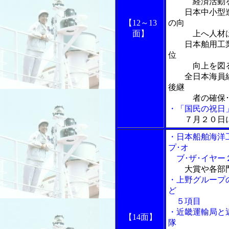
経済活動を支
日本中小型造船
【12～13
の向
面】
上へ人材は
日本舶用工業会
位
向上を図
全日本海員組合
後継
者の確保･
・「国民の祝日
７月２０日に
・日本船舶海洋
プ･オ
ブ･ザ･イヤー
大賞や各部
・上野グループ
ど
５項目
・近畿運輸局と
【14面】
隊