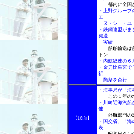
都内に全国
・上野グループ
エ
ヌ・シー・ユー
・鉄鋼連盟がま
発送
実績
船舶輸送は
トン
・内航総連の６
・金刀比羅宮で
祈
願祭を斎行
・海事局が「海
この１年の
・川﨑近海汽船
催
外航部門の
【16面】
・国交省、「海
表
昭和日タン