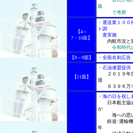
義
で考察
・運送業１００
ト調
【4～
査実施
7・10面】
内航市況と
令和時代
【8～9面】
・全面名刺広告
・石油連盟提供
２０１９年
【11面】
億
６３９６万キロ
・海の日を祝し
日本船主協
が
海への思い
鉄道･運輸機構
年