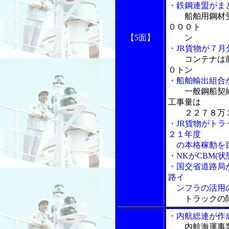
・鉄鋼連盟がま
船舶用鋼材
０００ト
【5面】
ン
・JR貨物が７
コンテナは
０トン
・船舶輸出組合
一般鋼船契
工事量は
２２７８万３
・JR貨物がト
２１年度
の本格稼動を
・NKがCBM(
・国交省道路局
路イ
ンフラの活用の
トラックの
・内航総連が作
内航海運事