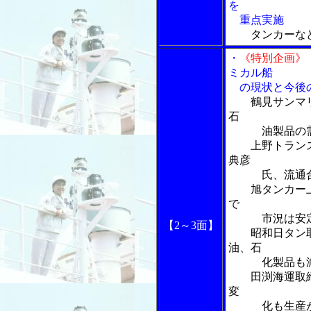
を
重点実施
タンカーなど
・
《特別企画》
ミカル船
の現状と今後の
鶴見サンマ
石
油製品の需要
上野トランステ
典彦
氏、流通合理
旭タンカー上
で
市況は安
【2～3面】
昭和日タン取締
油、石
化製品も減
田渕海運取締
変
化も生産が