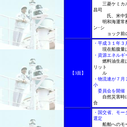
三菱ケミカル物
昌司
氏、米中貿易
明和海運常務
ン･シ
ョック前の市
・平成３１年３
現在船腹量
・資源エネルギ
燃料油生産
リット
【3面】
ル
・物流連が７月
小
委員会を開催
自然災害時
合
・国交省、モー
選定
船舶へのモ