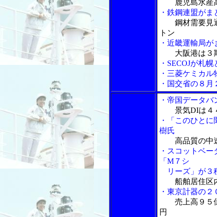
鹿児島水産
・鉄鋼連盟がま
鋼材需要見
トン
・近畿運輸局が
大阪港は３
・SECOJが札
・三菱ケミカル
・国交省の８月
・帝国データバ
景気DIは
・「このひとに
樹氏
高品質の中
・スコットベー
「M７シ
リーズ」が３種
船舶居住区
・東京計器の２
売上高９５
円