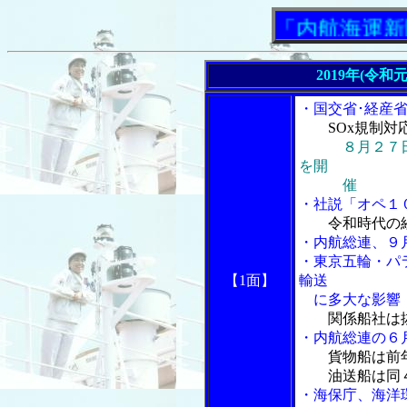
「内航海運新聞」
2019年(令和
・国交省･経産
SOx規制
８月２７
を開
催
・社説「オペ１０
令和時代の
・内航総連、９
・東京五輪・パ
【1面】
輸送
に多大な影響
関係船社は
・内航総連の６
貨物船は前
油送船は同４
・海保庁、海洋