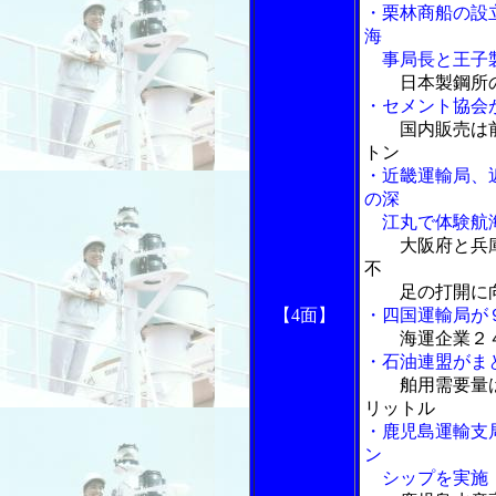
・栗林商船の設
海
事局長と王子製
日本製鋼所
・セメント協会
国内販売は
トン
・近畿運輸局、
の深
江丸で体験航
大阪府と兵
不
足の打開に向
【4面】
・四国運輸局が
海運企業２
・石油連盟がま
舶用需要量
リットル
・鹿児島運輸支
ン
シップを実施