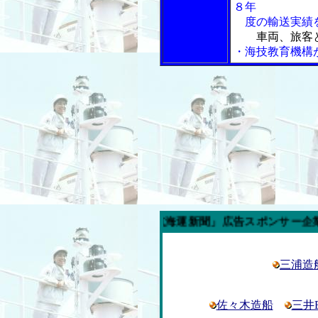
８年
度の輸送実績
車両、旅客
・海技教育機構
今週の「内航海運新聞」広告スポンサー企業
三浦造
佐々木造船
三井