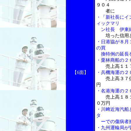
９０４
者に
・「新社長にイ
ィックマリ
ン社長 伊東
培った信用
・日港協が８月
の買
換特例の延長
・栗林商船の２
売上高１１
【6面】
・兵機海運の２
売上高３７
円
・名港海運の２
売上高１８
０万円
・川﨑近海汽船
タ
ーでの傷病者
・九州運輸局が