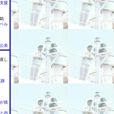
支援
助
ベル
公表
直し
航路
が就
と内