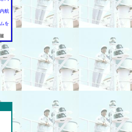
内航
ムを
催