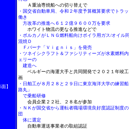
Ａ重油専焼船への切り替えで
・国交省自動車局、令和２年度予算概算要求でトラッ
働き
方改革の推進へ６１２億９６００万を要求
ホワイト物流の更なる推進などで
・ボルカノがＬＮＧ燃料船向けボイラ用ガス/オイル
混焼Ｄ
Ｆバーナ「Ｖｉｇｎｉｓ」を発売
・ツネイシクラフト＆ファシリティーズが水素燃料内
ェリーの
建造へ
ベルギーの海運大手と共同開発で２０２１年竣工
画
・日舶工が８月２８と２９日に東京海洋大学の練習船
5面】
路丸」
で乗船研修
会員企業２２社、２８名が参加
・ＮＫが国交省から運転者職場環境良好度認証制度の
団
体に選定
自動車運送事業者の取組認証