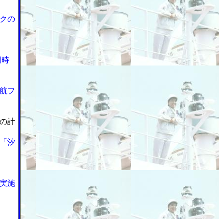
クの
同時
航フ
の計
「汐
実施