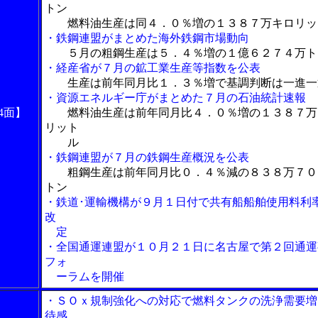
トン
燃料油生産は同４．０％増の１３８７万キロリッ
・鉄鋼連盟がまとめた海外鉄鋼市場動向
５月の粗鋼生産は５．４％増の１億６２７４万ト
・経産省が７月の鉱工業生産等指数を公表
生産は前年同月比１．３％増で基調判断は一進一
・資源エネルギー庁がまとめた７月の石油統計速報
4面】
燃料油生産は前年同月比４．０％増の１３８７万
リット
ル
・鉄鋼連盟が７月の鉄鋼生産概況を公表
粗鋼生産は前年同月比０．４％減の８３８万７０
トン
・鉄道･運輸機構が９月１日付で共有船船舶使用料利
改
定
・全国通運連盟が１０月２１日に名古屋で第２回通運
フォ
ーラムを開催
・ＳＯｘ規制強化への対応で燃料タンクの洗浄需要増
待感