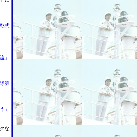
彰式
流」
隊第
う」
クな