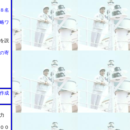
８名
略ワ
を説
の寄
作成
力
００