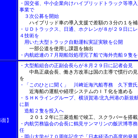
・国交省、中小企業向けハイブリッドトラック等導入
事業で
３次公募を開始
ハイブリッド車の導入支援で差額の３分の１を補
・ＵＤトラックス、日通、ホクレンが８が２９日にレ
４技術を
用いた大型トラック自動運転実証実験を公開
一部公道を使用し課題を抽出
・内航総連の７月期船殻処理完了船で海外売船９隻を
・大型船組合の正副会長らが８月２９日に記者会見
中島正歳会長、働き方改革は国の主導で慣行の見
を
・「このひとに聞く」 川﨑近海汽船専務 久下豊氏
近海船の運航や経理システムのＩＴ化を進める
・ＳＨＫライングループ、横須賀港/北九州港の新規
に新
造船２隻を投入へ
２０１２年に三菱造船で竣工、スクラバーを搭載
6面】
・内航労務協会の会長に鶴見サンマリンの飯沢博専務
任
・岡山大学が７０周年記念で「日本経済の高度的発展