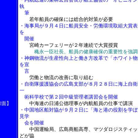
執
筆
若年船員の確保には総合的対策が必要
・海事局が９月４日に船員安全・労働環境取組大賞表
を
開催
宮崎カーフェリーが２年連続で大賞授賞
穐永一臣社長、船員の健康確保の重要性を強調
・神鋼物流が生産性向上と働き方改革で「ホワイト物
を宣
言
労働と物流の改善に取り組む
・自衛隊援護協会の広島支部が８月２８日に海上自衛
一
術科学校で第２回中級管理者講習会を開催
2面】
中海連の日浦公德理事が内航船員の仕事で講演
・中国地区船対協が９月２日に「海と港の役割を学ぼ
見学
会を開催
中国運輸局、広島商船高専、マツダロジスティッ
どが協