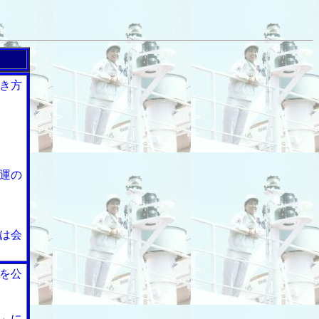
き方
運の
は会
を公
」に