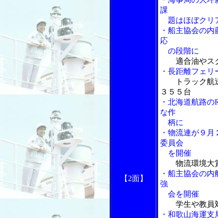
課
題はほぼクリ
・船主協会の内
応
の段階に
適合油やス
・長距離フェリ
トラック航
３５５台
・北海道航路の
な作
柄に
・物流連が９月
委員会
を開催
物流環境大
・船主協会の内
【2面】
強
会を開催
学生や教員
・和歌山海運支