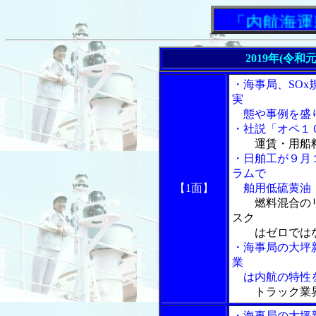
「内航海運新聞
2019年(令和
・海事局、SO
実
態や事例を盛り
・社説「オペ１
運賃・用船
・日舶工が９月
ラムで
【1面】
舶用低硫黄油・
燃料混合の
スク
はゼロでは
・海事局の大坪
業
は内航の特性を
トラック業
・海事局の大坪