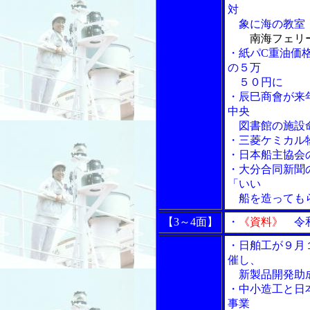
対
象に海の教室
南海フェリ
・紙パC重油価
の５万
５０円に
・辰巳商會が来
中央
図書館の施設
・三菱ケミカル
・日本船主協会
・大分合同新聞
「いい
船を造っても
【3～4面】
・
《資料》
令和
・日舶工が９月
催し、
新製品開発助成
・中小造工と日
事業