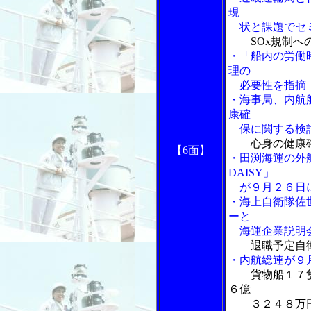
現
状と課題でセ
SOx規制
・「船内の労働
理の
必要性を指摘
・海事局、内航
康確
保に関する検討
心身の健康
【6面】
・田渕海運の外航
DAISY」
が９月２６日に
・海上自衛隊佐
ーと
海運企業説明
退職予定自
・内航総連が９
貨物船１７
６億
３２４８万