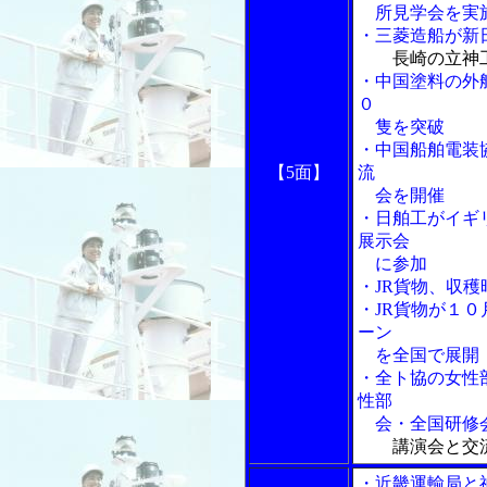
所見学会を実施
・三菱造船が新
長崎の立神
・中国塗料の外
０
隻を突破
・中国船舶電装
【5面】
流
会を開催
・日舶工がイギリ
展示会
に参加
・JR貨物、収
・JR貨物が１
ーン
を全国で展開
・全ト協の女性
性部
会・全国研修
講演会と交
・近畿運輸局と