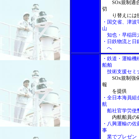
SOx規制
切
り替えには使
・国交省、津波
山
知也・早稲田大
・日鉄物流と日
へ
・鉄道・運輸機
船舶
技術支援セミ
SOx規制
報
を提供
・全日本海員組
航
船社官学労使
内航船員の
・八興運輸の佐
事
業でプレゼン