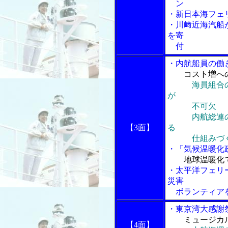
ン
・新日本海フェ
・川﨑近海汽船
を寄
付
・内航船員の働
コスト増へ
海員組合
が
不可欠
内航総連の内
【3面】
る
仕組みづく
・「気候温暖化政
地球温暖化
・太平洋フェリ
災害
ボランティア
・東京湾大感謝
ミュージカ
【4面】