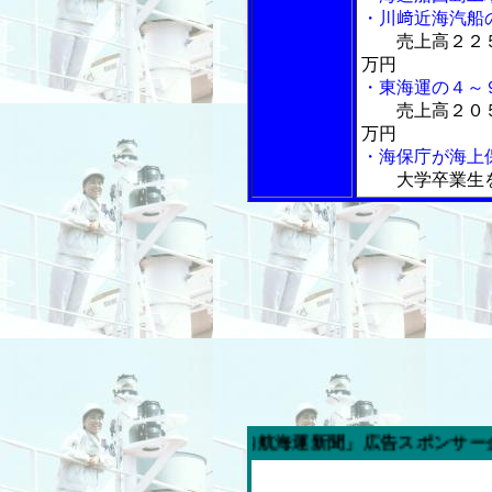
・川﨑近海汽船
売上高２２
万円
・東海運の４～
売上高２０
万円
・海保庁が海上
大学卒業生
今週の「内航海運新聞」広告スポンサー企業