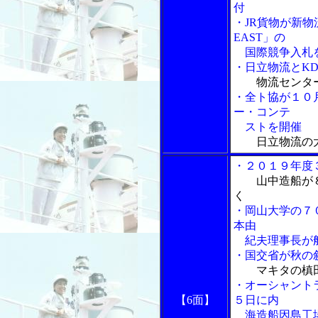
付
・JR貨物が新
EAST」の
国際競争入札
・日立物流とK
物流センタ
・全ト協が１０
ー・コンテ
ストを開催
日立物流の
・２０１９年度
山中造船が
く
・岡山大学の７
本由
紀夫理事長が船
・国交省が秋の
マキタの槙
・オーシャント
【6面】
５日に内
海造船因島工