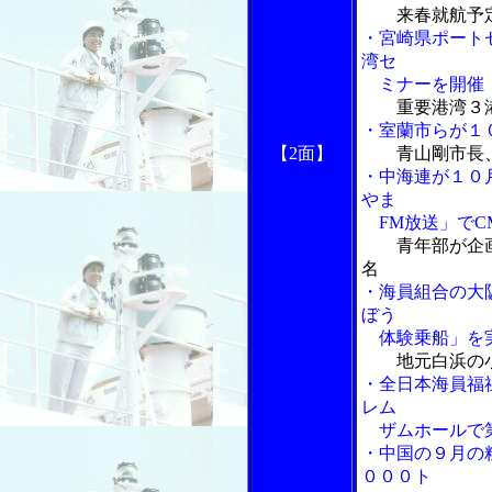
来春就航予
・宮崎県ポート
湾セ
ミナーを開催
重要港湾３
・室蘭市らが１
【2面】
青山剛市長
・中海連が１０
やま
FM放送」でC
青年部が企
名
・海員組合の大
ぼう
体験乗船」を
地元白浜の
・全日本海員福
レム
ザムホールで第
・中国の９月の
０００ト