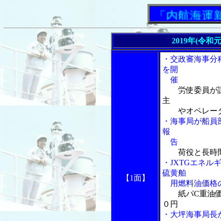
「内航海運新聞」
2019年(令和
・交政審海事分
を開
催
労使委員が
主
やオペレータ
・海事局が船員
報
告
荷役と長時間
・JXTGエネ
硫黄舶
【1面】
用燃料油価格の
紙パC重油
０円
・大坪海事局長