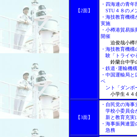
・四海連の青年
【2面】
STU４８のメ
・海技教育機構
実施
・小樽港貿易振
開催
迫俊哉小樽
・海技教育機構
験「トライやる
鈴蘭台中学
・鉄道･運輸機
・中国運輸局と
ベ
ント「ダンボー
小学生４４
・自民党の海事
学校小委員会が
【3面】
新と教育充実に
・海事振興連盟
急務