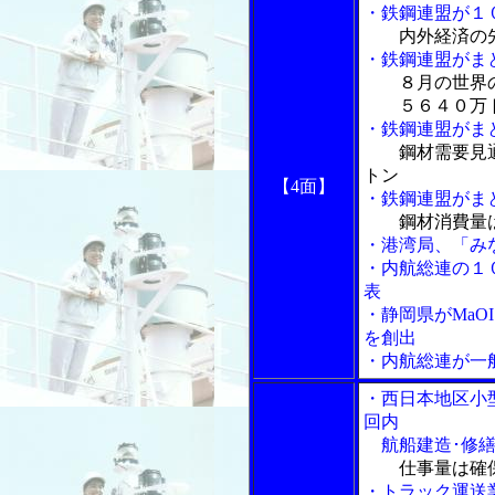
・鉄鋼連盟が１
内外経済の
・鉄鋼連盟がま
８月の世界
５６４０万
・鉄鋼連盟がま
鋼材需要見
トン
【4面】
・鉄鋼連盟がま
鋼材消費量
・港湾局、「み
・内航総連の１
表
・静岡県がMa
を創出
・内航総連が一
・西日本地区小
回内
航船建造･修繕
仕事量は確
・トラック運送