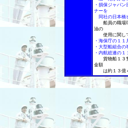
・損保ジャパン
ナーを
同社の日本橋
船員の職場
油の
使用に関し
・海保庁の１１
・大型船組合の
・内航総連の１
貨物船１３
金額
は約１３億４