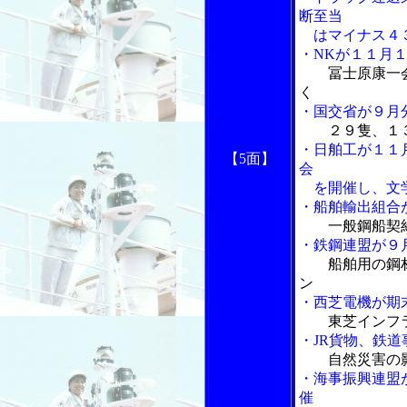
断至当
はマイナス４３
・NKが１１月
冨士原康一
く
・国交省が９月
２９隻、１
・日舶工が１１
【5面】
会
を開催し、文学
・船舶輸出組合
一般鋼船契
・鉄鋼連盟が９
船舶用の鋼
ン
・西芝電機が期
東芝インフ
・JR貨物、鉄
自然災害の
・海事振興連盟
催