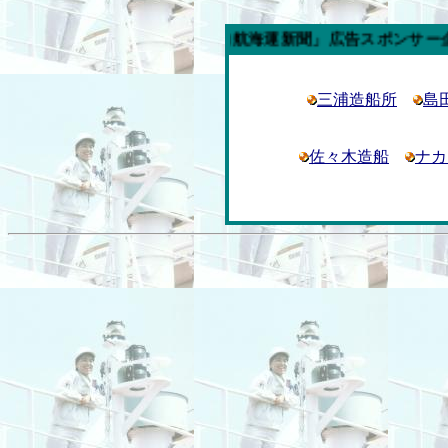
今週の「内航海運新聞」広告スポンサー企業
三浦造船所
島
佐々木造船
ナカ