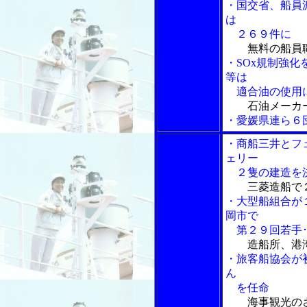
・国交省、船員
は
２６９件に
無料の船員
・SOx規制強化
等は
適合油の使用
石油メーカ
・愛媛県連ら６
・商船三井とフ
ェリー
２隻の建造を
三菱造船で
・大型船組合が
岡市で
第２９回若手･
造船所、港
・旅客船協会が
ん
を任命
海事観光の