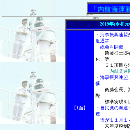
「内航海運新聞」
2019年(令和
・海事振興連盟
度通常
総会を開催
衛藤征士郎
化」等
３１項目を
内航関連
・海事振興連盟
催
衛藤会長、
際
標準実現を
【1面】
・自民党の海運
連
盟が１１月１４
来年度税制