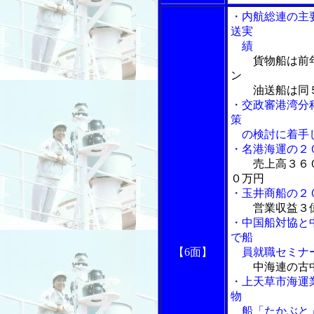
・内航総連の主
送実
績
貨物船は前
ン
油送船は同５％
・交政審港湾分
策
の検討に着手し
・名港海運の２
売上高３６
０万円
・玉井商船の２
営業収益３
・中国船対協と
で船
【6面】
員就職セミナ
中海連の古
・上天草市海運
物
船「たかぶと」