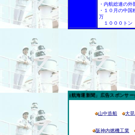
・内航総連の外
・１０月の中国
万
１０００トン
今週の「内航海運新聞」広告スポンサー企業
山中造船
大晃
阪神内燃機工業