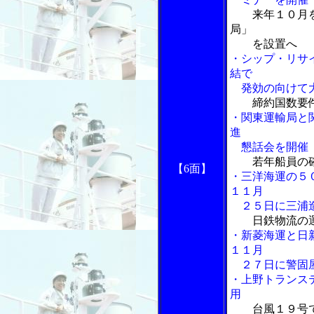
来年１０月
局」
を設置へ
・シップ・リサ
結で
発効の向けて
締約国数要
・関東運輸局と
進
懇話会を開催
若年船員の
【6面】
・三洋海運の５
１１月
２５日に三浦
日鉄物流の
・新菱海運と日
１１月
２７日に警固
・上野トランス
用
台風１９号