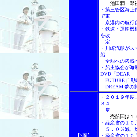
池田潤一郎
・第三管区海上
で東
京港内の航行
・鉄道・運輸機
を改
定
・川崎汽船がス
船
全船への搭載
・船主協会が海
DVD「DEAR
FUTURE 自
DREAM 夢の
・２０１９年度
３４
隻
売船国は１
・経産省の１０
５．０％減、燃
【3面】
・経産省の１０