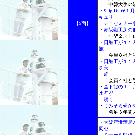
中韓大手の
・Ship DC
キュリ
【5面】
ティセミナー
・赤阪鐵工所の
小型２スト
・日舶工が１１
施
会員８社と
・日舶工が１１
を実
施
会員４社と
・全ト協の１１月
水準が
続く
・うみそら研が
発足３年間
・大阪府港湾局
同セ
ミナーを開催