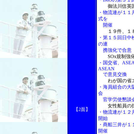
御法川信英
・物流連が１１
式を
開催
１９件、１
・第１５回日中
の連
携強化で合意
SOx規制
・国交省、ASE
ASEAN
で意見交換
わが国の省
・海員組合の大
会
官学労使懇談
女性船員の
【2面】
・物流連が１２
開始
・商船三井が１
開催