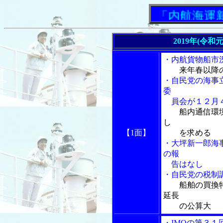
「内航海運新聞
2019年(令和
・内航貨物船市
来年春以降
・自民党の海事
委
員会が１２月４
船内通信環
し
【1面】
を求める
・大坪新一郎海
の報
告はなし
・自民党の税制
船舶の買換
延長
の公算大
・IMOの第３