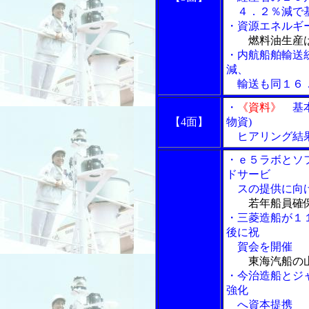
４．２％減で基
・資源エネルギ
燃料油生産
・内航船舶輸送
減、
輸送も同１６
・
《資料》
基本
【4面】
物資)
ヒアリング結
・ｅ５ラボとソ
ドサービ
スの提供に向け
若年船員確
・三菱造船が１
後に祝
賀会を開催
東海汽船の
・今治造船とジ
強化
へ資本提携