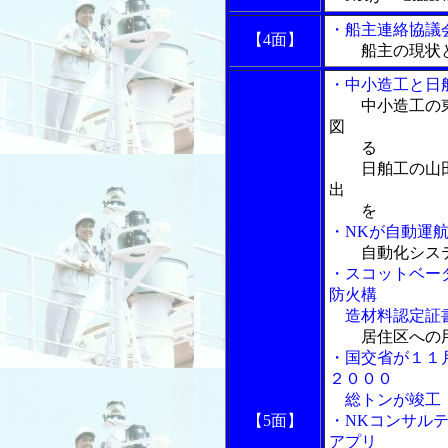
・船主連絡協議
【4面】
船主の現状
・中小造工と日
中小造工の
図
る
日舶工の山田
出
を
・NKが自動運
自動化シス
・スコットベー
防火構
造材料認定証
居住区への
・国交省が１１
２０００
総トンが竣工
【5面】
・NKコンサル
アプリ