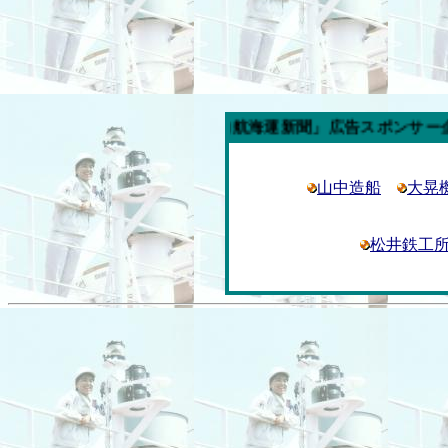
今週の「内航海運新聞」広告スポンサー企業
山中造船
大晃
松井鉄工