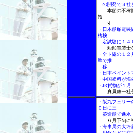
の開発で３社
本船の不稼
指
す
・日本船舶電装
格検
定試験に１４
船舶電装士
・全ト協の１２月
準で推
移
・日本ペイント
・中国塗料が海
・JR貨物が１
真貝康一社
・阪九フェリー
０日に三
菱造船で進水
６月下旬に
・海事局の大坪
用化などに注