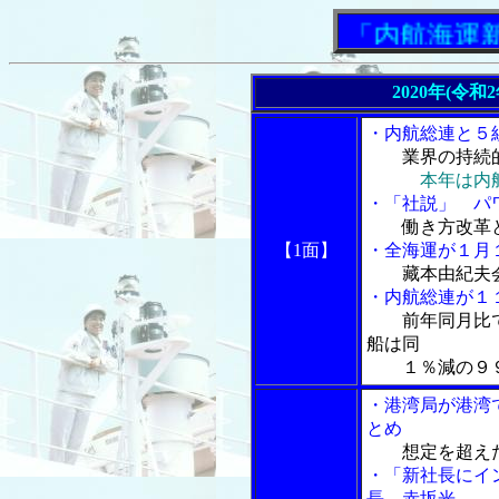
「内航海運新聞」
2020年(令和
・内航総連と５
業界の持続
本年は内
・「社説」 パ
働き方改革
【1面】
・全海運が１月
藏本由紀夫
・内航総連が１
前年同月比
船は同
１％減の９９
・港湾局が港湾
とめ
想定を超え
・「新社長にイ
長 赤坂光