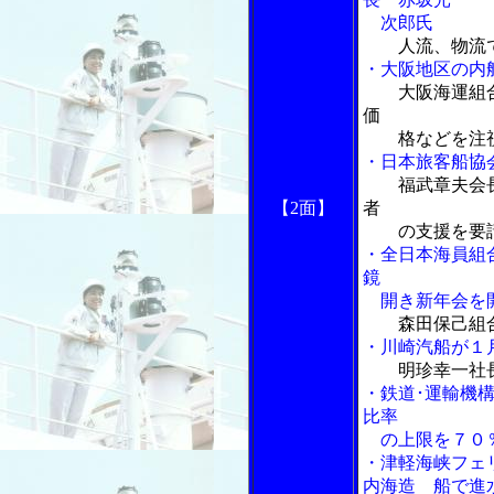
次郎氏
人流、物流
・大阪地区の内
大阪海運組
価
格などを注
・日本旅客船協
福武章夫会
【2面】
者
の支援を要
・全日本海員組
鏡
開き新年会を
森田保己組
・川崎汽船が１
明珍幸一社
・鉄道･運輸機
比率
の上限を７０
・津軽海峡フェ
内海造 船で進