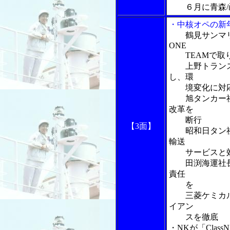
６月に青森
・中核オペの新
鶴見サンマ
ONE
TEAMで取
上野トランス
し、環
境変化に対
旭タンカー社
改革を
断行
【3面】
昭和日タン社
輸送
サービスと効
田渕海運社長
責任
を
三菱ケミカル
イアン
スを徹底
・NKが「Clas