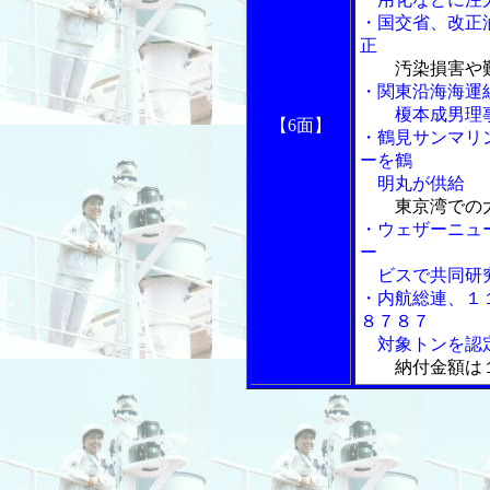
・国交省、改正
正
汚染損害や
・関東沿海海運
榎本成男理事
【6面】
・鶴見サンマリン、
ーを鶴
明丸が供給
東京湾での
・ウェザーニューズ
ー
ビスで共同研
・内航総連、１
８７８７
対象トンを認
納付金額は