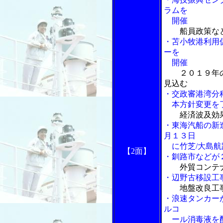
ラムを
開催
船員政策な
・苫小牧港利用
ーを
開催
２０１９年
見込む
・交政審港湾分
本方針変更を
経済波及効
・東海汽船の新
月１３日
に竹芝/大島航
【2面】
・釧路市などが
外貿コンテ
・辺野古移設工
地盤改良工
・浪速タンカー
ルコ
ール消毒液を