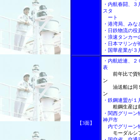
・内航春闘、３
スタ
ート
・港湾局、みな
・日鉄物流の役
・浪速タンカー
・日本マリンが
・国華産業が３
・内航総連、２
表
前年比で貨
ン
油送船は同５％
ン
・鉄鋼連盟が１
粗鋼生産は
・関西グリーン
神戸市
【3面】
内でグリーン物
モーダルシ
・国交省、交通