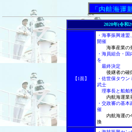
「内航海運新聞」
2020年(令和
・海事振興連盟
開催
海事産業の
・海員組合・国
を
最終決定
後継者の確
【1面】
・佐世保タウン
武士
理事長と船舶整
内航海運業
・交政審の基本
催
内航海運の
換
・海技振興セン