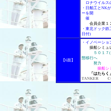
ロナウイルスの
・日舶工とNK
ーを開
催
会員企業１
・東北ドック鉄
日付)
・イノベーショ
操船シミュレ
５０１７
態移行へ
【6面】
努力
操船シ
「はたらく
TANKER CO