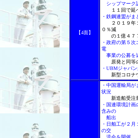
シップマーク認
１１回で延
・鉄鋼連盟がま
２０１９年
０％減
【4面】
の１億４７７
・政府の第５次
電
事業の公募を
原発と同等
・UBMジャパンが
新型コロナ
・中国運輸局が
状況
新造船受注
・国連環境計画
含みの
船出
・日舶工が２月
の交
流会を開催