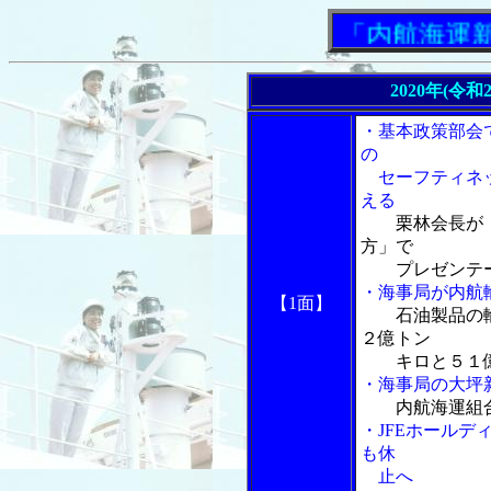
「内航海運新聞」
2020年(令
・基本政策部会
の
セーフティネッ
える
栗林会長が
方」で
プレゼンテー
・海事局が内航
【1面】
石油製品の
２億トン
キロと５１億
・海事局の大坪
内航海運組
・JFEホール
も休
止へ