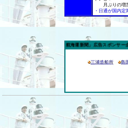
月ぶりの増加
・日通が国内定
今週の「内航海運新聞」広告スポンサー企業
三浦造船所
島