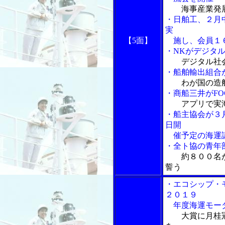
海事産業発
・日舶工、２月
実
【5面】
施し、会員１６
・NKがデジタ
デジタル社
・船舶輸出組合
わが国の造
・商船三井がF
アプリで実
・船主協会が３
日開
催予定の海運
・全ト協の青年
約８００名
誓う
・エコシップ・
２０１９
年度海運モーダ
大賞に月桂