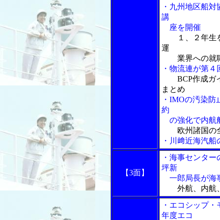
・九州地区船対
講
座を開催
１、２年生
運
業界への就職
・物流連が第４
BCP作成
まとめ
・IMOの汚染
約
の強化で内航船
欧州諸国の
・川﨑近海汽船
・海事センター
坪新
【3面】
一郎局長が海事
外航、内航
・エコシップ・
年度エコ