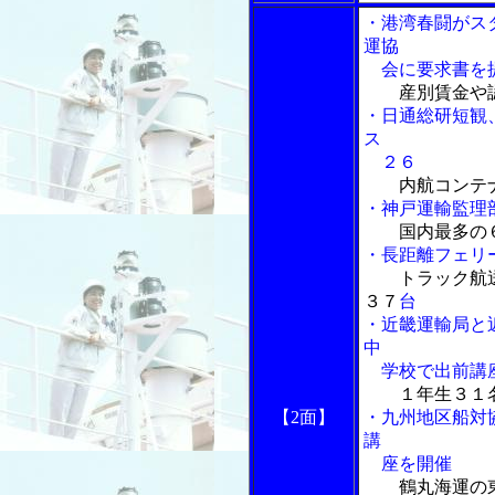
・港湾春闘がス
運協
会に要求書を
産別賃金や
・日通総研短観
ス
２６
内航コンテ
・神戸運輸監理
国内最多の
・長距離フェリ
トラック航
３７
台
・近畿運輸局と
中
学校で出前講
１年生３１
【2面】
・九州地区船対
講
座を開催
鶴丸海運の