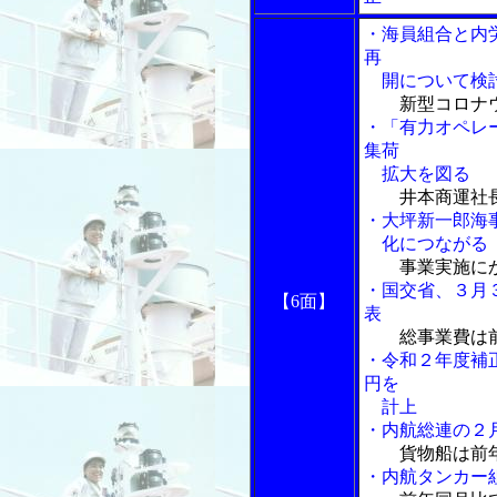
・海員組合と内
再
開について検
新型コロナ
・「有力オペレ
集荷
拡大を図る
井本商運社
・大坪新一郎海
化につながる
事業実施に
・国交省、３月
【6面】
表
総事業費は
・令和２年度補
円を
計上
・内航総連の２
貨物船は前
・内航タンカー