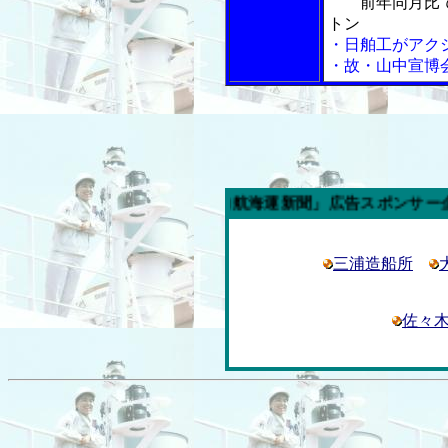
前年同月比
トン
・日舶工がアク
・故・山中宣博
今週の「内航海運新聞」広告スポンサー企業
三浦造船所
佐々