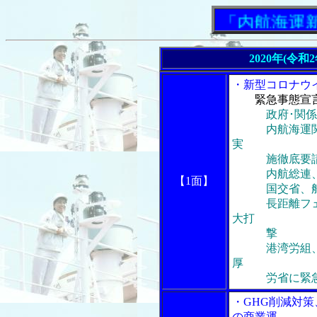
「内航海運新聞
2020年(令和
・新型コロナウ
緊急事態宣
政府･関
内航海運関係
実
施徹底要
内航総連、コ
【1面】
国交省、船員
長距離フェリ
大打
撃
港湾労組、労
厚
労省に緊急
・GHG削減対
の商業運