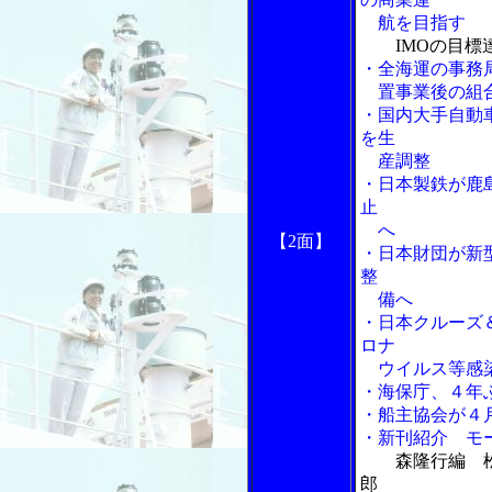
航を目指す
IMOの目
・全海運の事務
置事業後の組合
・国内大手自動
を生
産調整
・日本製鉄が鹿
止
へ
【2面】
・日本財団が新
整
備へ
・日本クルーズ
ロナ
ウイルス等感染
・海保庁、４年
・船主協会が４
・新刊紹介 モ
森隆行編 
郎