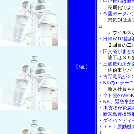
・中小造船は新
長期化でよ
・帝国データバ
景気DIは
ロ
ナウイルスが
・日韓WTO提
２回目の二
・国交省がまと
竣工は３５
・三浦造船所が
【5面】
佐伯市とパ
・古野電気が２
・NKのｅラー
新入社員や
・全ト協のWeb
・NK、緊急事
・JR貨物が緊
・新来島豊橋造
・ダイハツディ
・ＩＨＩ原動機
正