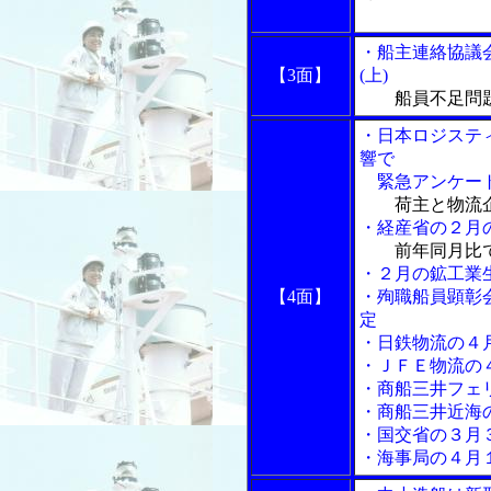
石黒一
・船主連絡協議
【3面】
(上)
船員不足問
・日本ロジステ
響で
緊急アンケート
荷主と物流
・経産省の２月
前年同月比
・２月の鉱工業
【4面】
・殉職船員顕彰
定
・日鉄物流の４
・ＪＦＥ物流の
・商船三井フェ
・商船三井近海
・国交省の３月
・海事局の４月