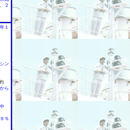
工、２
年１
シン
約
から
中
９％