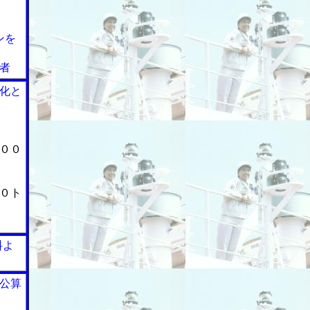
ンを
者
化と
００
０ト
料よ
公算