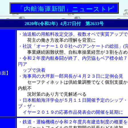
「内航海運新聞」ニューストピックス
2020年(令和2年）4月27日付 第2633号
・油送船の用船料改定交渉、複数オペで実質アップで
荷主の働き方改革の理解を背景に
・社説「オーナー１００社へのアンケートの総括」(完
事業継続困難状態、自転車操業経営が３割を占め
・令和２年度内航春闘が終了、内労協もベア標令給７
円ア
ップで決着
1面】
・海事局の大坪新一郎局長が４月２３日に定例会見
セーフティネットは供給量調整でなく個別支援か
内航不
況対策のあり方で見解述べる
・日本船舶海洋学会が５月１１日開催予定のシップ・
ブ・ザ・
イヤー２０１９の応募作品発表会の開催を延期に
・鉄道・運輸機構が令和２年度共有建造制度の概要を
ジェットフォイルの共有期間の延長などを追加