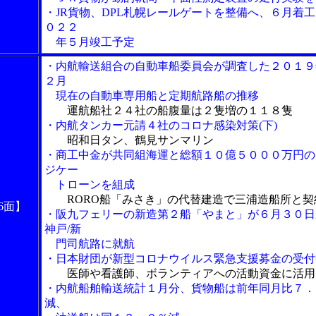
・JR貨物、DPL札幌レールゲートを整備へ、６月着
０２２
年５月竣工予定
・内航輸送組合の自動車船委員会が調査した２０１９
２月
現在の自動車専用船と定期航路船の推移
運航船社２４社の船腹量は２隻増の１１８隻
・内航タンカー元請４社のコロナ感染対策(下)
昭和日タン、鶴見サンマリン
・商工中金が共同組海運と総額１０億５０００万円の
ジケー
トローンを組成
RORO船「みさき」の代替建造で三浦造船所と契
6面】
・阪九フェリーの新造第２船「やまと」が６月３０日
神戸/新
門司航路に就航
・日本財団が新型コロナウイルス緊急支援募金の受付
医師や看護師、ボランティアへの活動資金に活用
・内航船舶輸送統計１月分、貨物船は前年同月比７．
減、