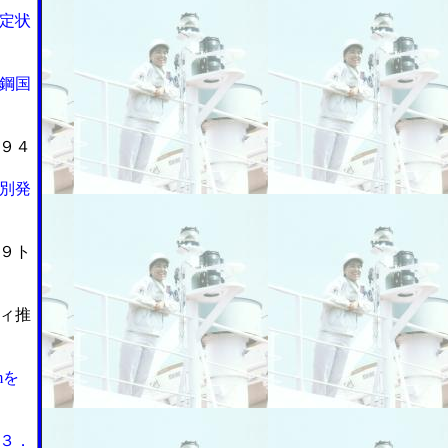
定状
鋼国
９４
別発
９ト
ィ推
mを
３．