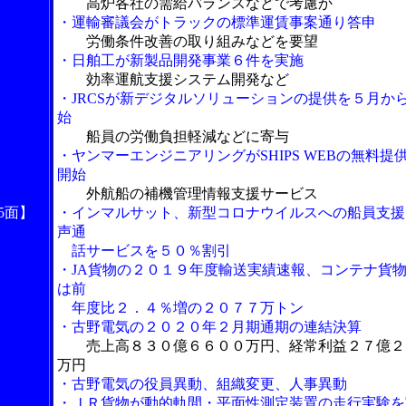
高炉各社の需給バランスなどで考慮か
・運輸審議会がトラックの標準運賃事案通り答申
労働条件改善の取り組みなどを要望
・日舶工が新製品開発事業６件を実施
効率運航支援システム開発など
・JRCSが新デジタルソリューションの提供を５月か
始
船員の労働負担軽減などに寄与
・ヤンマーエンジニアリングがSHIPS WEBの無料提
開始
外航船の補機管理情報支援サービス
5面】
・インマルサット、新型コロナウイルスへの船員支援
声通
話サービスを５０％割引
・JA貨物の２０１９年度輸送実績速報、コンテナ貨
は前
年度比２．４％増の２０７７万トン
・古野電気の２０２０年２月期通期の連結決算
売上高８３０億６６００万円、経常利益２７億２
万円
・古野電気の役員異動、組織変更、人事異動
・
ＪＲ貨物が動的軌間・平面性測定装置の走行実験を