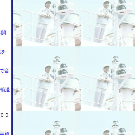
ら開
供を
で音
物輸送
００
実施