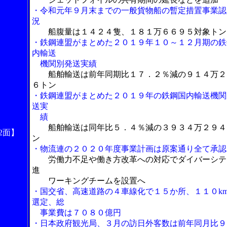
・令和元年９月末までの一般貨物船の暫定措置事業認
況
船腹量は１４２４隻、１８１万６６９５対象トン
・鉄鋼連盟がまとめた２０１９年１０～１２月期の鉄
内輸送
機関別発送実績
船舶輸送は前年同期比１７．２％減の９１４万２
６トン
・鉄鋼連盟がまとめた２０１９年の鉄鋼国内輸送機関
送実
績
船舶輸送は同年比５．４％減の３９３４万２９４
2面】
ン
・物流連の２０２０年度事業計画は原案通り全て承認
労働力不足や働き方改革への対応でダイバーシテ
進
ワーキングチームを設置へ
・国交省、高速道路の４車線化で１５か所、１１０k
選定、総
事業費は７０８０億円
・日本政府観光局、３月の訪日外客数は前年同月比９