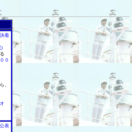
決着
)
る
００
ら、
オ
公表