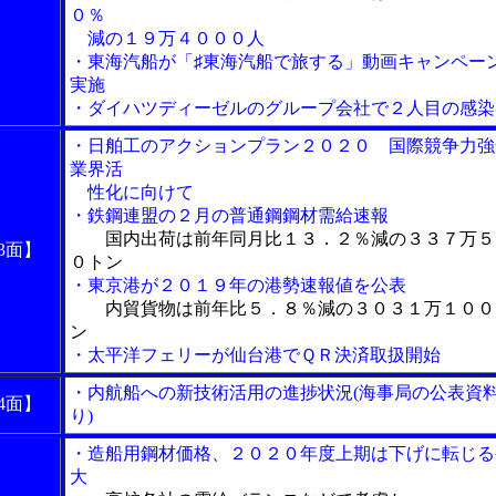
０％
減の１９万４０００人
・東海汽船が「♯東海汽船で旅する」動画キャンペー
実施
・ダイハツディーゼルのグループ会社で２人目の感染
・日舶工のアクションプラン２０２０ 国際競争力強
業界活
性化に向けて
・鉄鋼連盟の２月の普通鋼鋼材需給速報
国内出荷は前年同月比１３．２％減の３３７万５
3面】
０トン
・東京港が２０１９年の港勢速報値を公表
内貿貨物は前年比５．８％減の３０３１万１００
ン
・
太平洋フェリーが仙台港でＱＲ決済取扱開始
・内航船への新技術活用の進捗状況(海事局の公表資
4面】
り)
・造船用鋼材価格、２０２０年度上期は下げに転じる
大