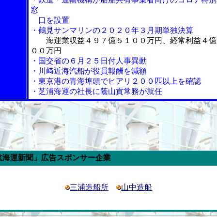
窓
口を設置
・鶴見サンマリンの２０２０年３月期単独決算
海運業収益４９７億５１００万円、経常利益４億
００万円
・国交省の６月２５日付人事異動
・川﨑近海汽船が役員報酬を減額
・東京港の青海埠頭でヒアリ２００匹以上を確認
・芝浦海運の社長に蔭山貢常務が就任
広告スポンサー企業
三浦造船所
山中造船