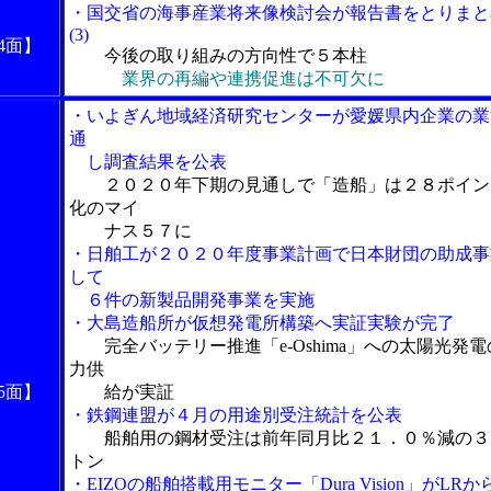
・国交省の海事産業将来像検討会が報告書をとりまと
(3)
4面】
今後の取り組みの方向性で５本柱
業界の再編や連携促進は不可欠に
・いよぎん地域経済研究センターが愛媛県内企業の業
通
し調査結果を公表
２０２０年下期の見通しで「造船」は２８ポイン
化のマイ
ナス５７に
・日舶工が２０２０年度事業計画で日本財団の助成事
して
６件の新製品開発事業を実施
・大島造船所が仮想発電所構築へ実証実験が完了
完全バッテリー推進「e-Oshima」への太陽光発
力供
5面】
給が実証
・鉄鋼連盟が４月の用途別受注統計を公表
船舶用の鋼材受注は前年同月比２１．０％減の３
トン
・EIZOの船舶搭載用モニター「Dura Vision」がLRか