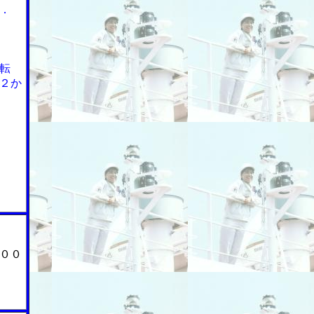
．
転
２か
００