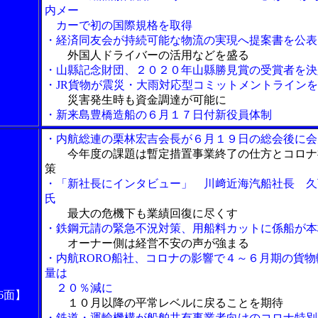
内メー
カーで初の国際規格を取得
・経済同友会が持続可能な物流の実現へ提案書を公表
外国人ドライバーの活用などを盛る
・山縣記念財団、２０２０年山縣勝見賞の受賞者を決
・JR貨物が震災・大雨対応型コミットメントライン
災害発生時も資金調達が可能に
・新来島豊橋造船の６月１７日付新役員体制
・内航総連の栗林宏吉会長が６月１９日の総会後に会
今年度の課題は暫定措置事業終了の仕方とコロナ
策
・「新社長にインタビュー」 川﨑近海汽船社長 久
氏
最大の危機下も業績回復に尽くす
・鉄鋼元請の緊急不況対策、用船料カットに係船が本
オーナー側は経営不安の声が強まる
・内航RORO船社、コロナの影響で４～６月期の貨物
量は
２０％減に
6面】
１０月以降の平常レベルに戻ることを期待
・鉄道・運輸機構が船舶共有事業者向けのコロナ特別