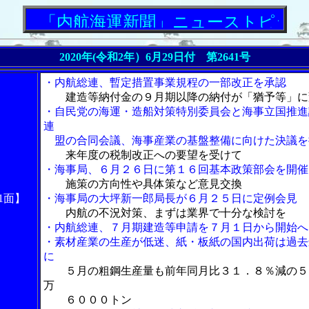
「内航海運新聞」ニューストピックス
2020年(令和2年）6月29日付 第2641号
・内航総連、暫定措置事業規程の一部改正を承認
建造等納付金の９月期以降の納付が「猶予等」に
・自民党の海運・造船対策特別委員会と海事立国推進
連
盟の合同会議、海事産業の基盤整備に向けた決議を
来年度の税制改正への要望を受けて
・海事局、６月２６日に第１６回基本政策部会を開催
施策の方向性や具体策など意見交換
1面】
・海事局の大坪新一郎局長が６月２５日に定例会見
内航の不況対策、まずは業界で十分な検討を
・内航総連、７月期建造等申請を７月１日から開始へ
・素材産業の生産が低迷、紙・板紙の国内出荷は過去
に
５月の粗鋼生産量も前年同月比３１．８％減の５
万
６０００トン