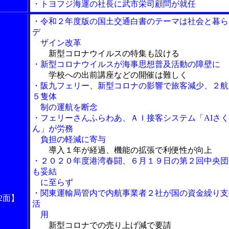
・トヨフジ海運の社長に武市栄司顧問が就任
・令和２年度版の国土交通白書のテーマは社会と暮ら
デ
ザイン改革
新型コロナウイルスの特集も設ける
・新型コロナウイルスが海事思想普及活動の障壁に
学校への出前講座などの開催は難しく
・阪九フェリー、新型コロナの影響で旅客減少、２航
５隻体
制の運航を断念
・フェリーさんふらわあ、ＡＩ接客システム「AIさ
ん」が労務
負担の軽減に寄与
導入１年が経過、機能の拡張で利便性が向上
・２０２０年度港湾春闘、６月１９日の第２回中央団
も妥結
に至らず
・関東運輸局管内で内航事業者２社が国の資金繰り支
2面】
活
用
新型コロナでの売り上げ減で要請