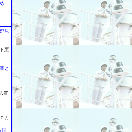
め
況見
ト悪
業と
電の電
０万
ら国