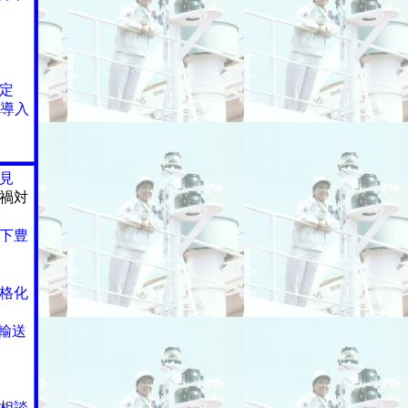
定
を導入
見
禍対
下豊
格化
輸送
相談