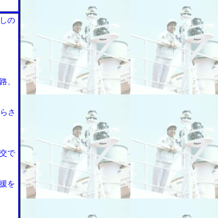
しの
路、
くらさ
交で
援を