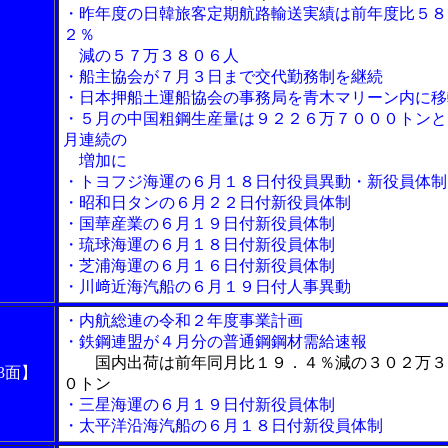
・昨年度の日韓旅客定期航路輸送実績は前年度比５８
２％
減の５７万３８０６人
・船主協会が７月３日まで交代勤務制を継続
・日本押船土運船協会の事務局を青木マリーン内に移
・５月の中国粗鋼生産量は９２２６万７０００トンと
月連続の
増加に
・トヨフジ海運の６月１８日付役員異動・新役員体制
・昭和日タンの６月２２日付新役員体制
・国華産業の６月１９日付新役員体制
・琉球海運の６月１８日付新役員体制
・芝浦海運の６月１６日付新役員体制
・川﨑近海汽船の６月１９日付人事異動
・内航総連の令和２年度事業計画
・鉄鋼連盟が４月分の普通鋼鋼材需給速報
国内出荷は前年同月比１９．４％減の３０２万３
3面】
０トン
・三星海運の６月１９日付新役員体制
・太平洋沿海汽船の６月１８日付新役員体制