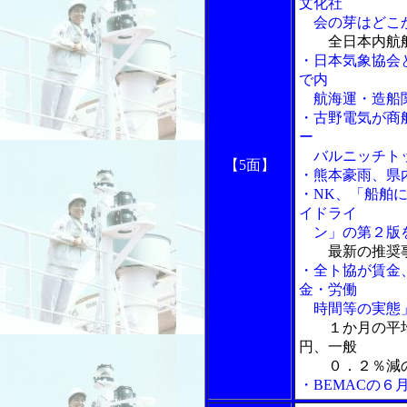
文化社
会の芽はどこ
全日本内航
・日本気象協会
で内
航海運・造船関
・古野電気が商
ー
バルニッチト
【5面】
・熊本豪雨、県
・NK、「船舶
イドライ
ン」の第２版
最新の推奨事
・全ト協が賃金
金・労働
時間等の実態
１か月の平
円、一般
０．２％減の
・BEMACの６