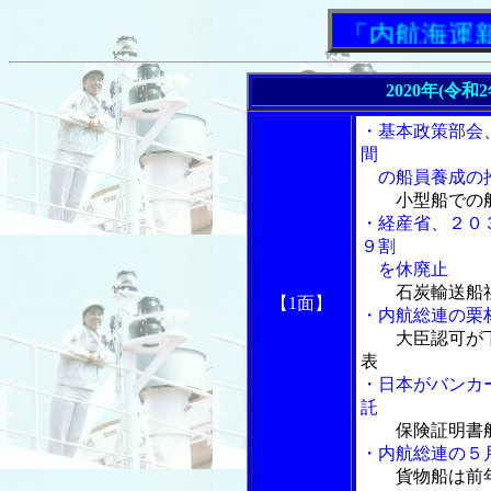
「内航海運新聞
2020年(令和
・基本政策部会
間
の船員養成の推
小型船での
・経産省、２０
９割
を休廃止
石炭輸送船
【1面】
・内航総連の栗
大臣認可が
表
・日本がバンカ
託
保険証明書
・内航総連の５
貨物船は前