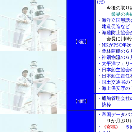
(完)
今後の取り
業界の再
・海洋立国懇話
建造促進など
・海難防止協会
会長に川崎
【3面】
・NKがPSC年
・栗林商船の６
・神鋼物流の６
・太平洋フェリ
・日本船主協会
・日本船主責任
・国土交通省の
・海上保安庁の
・船舶管理会社
【4面】
抜粋
・帝国データバ
９か月ぶり
・
《寄稿》
５回