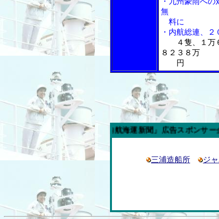
・九州豪雨への
無
料に
・内航総連、２
４隻、１万
８２３８万
円
今週の「内航海運新聞」広告スポンサー企業
三浦造船所
ジャ