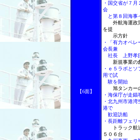
・国交省が７月
会
と第８回海事イ
外航海運政
を提
示方針
・「有力オペレ
会長兼
社長 上野孝
新規事業の
・ｅ５ラボとソ
用で試
験を開始
旭タンカー
【6面】
・海保庁が走錨
・北九州市港湾
港で
歓迎訪船
・長距離フェリ
トラック航
５０６台