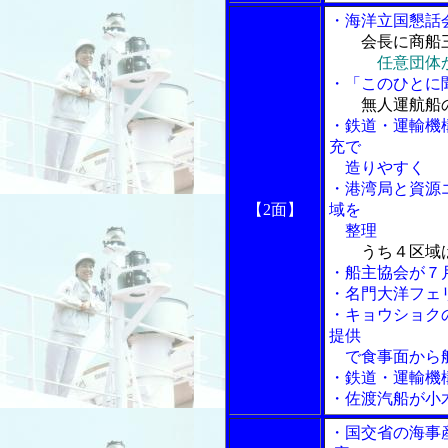
・海洋立国懇話
会長に商船
任意団体
・「このひとに
無人運航船
・鉄道・運輸機
充で
造りやすく
・港湾局と資源
【2面】
域を
整理
うち４区域
・船主協会が７
・名門大洋フェ
・キョウショク
提供
で食事面から
・鉄道・運輸機
・佐渡汽船が小
・国交省の海事