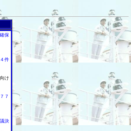
確保
４件
向け
７７
議決