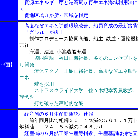
・資源エネルギー庁と港湾局が再生エネ海域利用法に
く
促進区域３か所４区域を指定
・高度な省エネと労働環境改善、船員育成の最新鋭貨
「光辰丸」が竣工
制作プロデュース協同商船、船主=鉄道・運輸機
吉祥
海運、建造=小池造船海運
協同商船 福田正海社長、多くのコンセプトを
～3面】
し開発
流体テクノ 玉島正裕社長、高度な省エネ船型
エネ
舵を採用
ストラスクライド大学 佐々木紀幸客員教授、
観念を
打ち破った画期的な舵
・経産省の６月生産動態統計速報
前年同月比で粗鋼３６．１％減の５６１．１万ト
燃料油 ２４．５％減の９４８万kl
・経産省の６月鉱工業生産等指数、生産基調は持ち直