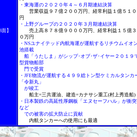
・東海運の２０２０年４～６月期連結決算
営業収益９７億２００万円、経常利益１億５１０
円
・上野グループの２０２０年３月期連結決算
8面】
売上高８７８億９０００万円、経常利益１５億３
０万円
・NSユナイテッド内航海運が運航するリチウムイオ
池搭載
船「うたしま」がシップ･オブ･ザ･イヤー２０１９
型貨物船部
門で受賞
・JFE物流が運航する４９９総トン型ケミカルタンカ
「令新丸」
が竣工
船主=三共運油、建造=カナサシ重工(村上秀造船)
・日本製鉄の高延性厚鋼板「エヌセーフハル」が衝突
など
での被害の拡大防止に貢献
内航タンカーへの使用にも最適