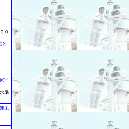
００
拓と
受理
水準
運未