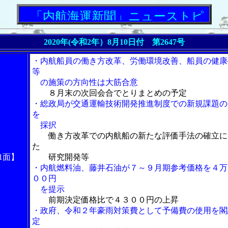
「内航海運新聞」ニューストピックス
2020年(令和2年）8月10日付 第2647号
・内航船員の働き方改革、労働環境改善、船員の健康
等
の施策の方向性は大筋合意
８月末の次回会合でとりまとめの予定
・総政局が交通運輸技術開発推進制度での新規課題の
を
採択
働き方改革での内航船の新たな評価手法の確立に
た
1面】
研究開発等
・内航燃料油、藤井石油が７～９月期参考価格を４万
００円
を提示
前期決定価格比で４３００円の上昇
・政府、令和２年豪雨対策費として予備費の使用を閣
定