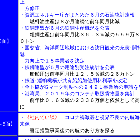
上
方修正
・資源エネルギー庁がまとめた６月の石油統計速報
燃料油生産は８か月連続で前年同月比減
・鉄鋼連盟が６月の鉄鋼生産概況を公表
粗鋼生産は前年同月比３６．３％減の５５９万８
3面】
０トン
・国交省、海洋周辺地域における訪日観光の充実･開
魅
力向上で１５事業者を決定
・鉄鋼連盟が５月の用途別受注統計を公表
船舶用は前年同月比１２．５％減の２６万トン
・鉄道･運輸機構が共有船船舶使用料利率を改定
・全ト協がGマーク制度への９４９１事業所の申請を
・港湾局、２０１９年のコンテナ取扱貨物量を集計
前年比０．６％減の２３３６万個と依然として高
に
・
《社内てい談》
コロナ禍激甚と視界不良の内航海
～5面】
来像
暫定措置事業後の内航のあり方を探る