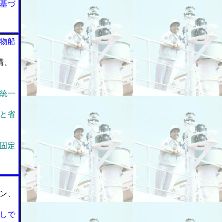
基づ
物船
構、
統一
と省
固定
ン、
しで