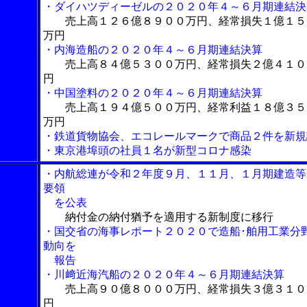
・ダイハツディーゼルの２０２０年４～６月期連結決
売上高１２６億８９００万円、経常損失１億１５
万円
・内海造船の２０２０年４～６月期連結決算
売上高８４億５３００万円、経常損失２億４１０
円
・中国塗料の２０２０年４～６月期連結決算
売上高１９４億５００万円、経常利益１８億３５
万円
・鉄道貨物協会、エコレールマークで商品２件を新規
・東京港埠頭の社員１名が新型コロナ感染
・内航総連が令和２年度９月、１１月、１月期建造等
要領
を公表
納付金の納付猶予を適用する新制度に移行
・国交省の海事レポート２０２０で造船･舶用工業分
動向を
報告
・川﨑近海汽船の２０２０年４～６月期連結決算
売上高９０億８０００万円、経常損失３億３１０
円