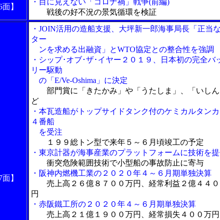
・目に見えない「コロナ禍」戦争(前編)
6面】
戦後の好不況の景気循環を検証
・JOIN活用の造船支援、大坪新一郎海事局長「正当
ター
ンを求める出融資」とWTO協定との整合性を強調
・シップ･オブ･ザ･イヤー２０１９、日本初の完全バ
リー駆動
の「E/Ve-Oshima」に決定
部門賞に「きたかみ」や「うたしま」、「いしん
ど
・本瓦造船がトップサイドタンク付のケミカルタンカ
４番船
を受注
１９９総トン型で来年５～６月頃竣工の予定
・東京計器が海事産業のプラットフォームに技術を提
衝突危険範囲技術で小型船の事故防止に寄与
・阪神内燃機工業の２０２０年４～６月期単独決算
7面】
売上高２６億８７００万円、経常利益２億４４０
円
・赤阪鐵工所の２０２０年４～６月期単独決算
売上高２１億１９００万円、経常損失４００万円