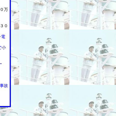
０万
３０
ン電
で小
ー
事故