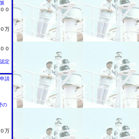
算
００
０万
００
認定
申請
野の
０万