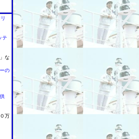
なリ
ッテ
」な
ーの
供
０万