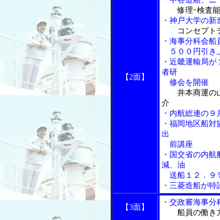
修理･検査
・神戸大学の新
コンセプト
・海事分科会船
５００円引き上
・近畿運輸局が
者研
【2面】
修会を開催
井本商運の
介
・内航総連の９
・福岡地区船対
出
前講座
・国交省の内航
減、油
送船１２．９
・三菱造船が特
・交政審海事分
【3面】
船員の働き