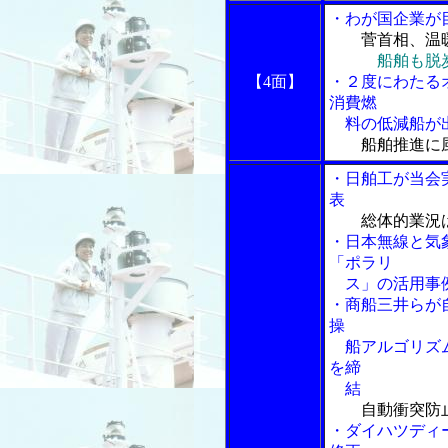
・わが国企業が
菅首相、温
船舶も脱
【4面】
・２度にわたる
消費燃
料の低減船が
船舶推進に
・日舶工が当会
表
総体的業況
・日本無線と気
「ポラリ
ス」の活用事
・商船三井らが
操
船アルゴリズム
を締
結
自動衝突防
・ダイハツディ