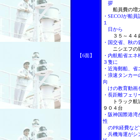
拶
船員費の増
・SECOJが船
１
日から
３５～４４
・国交省、秋の
ニシエフの
【6面】
・内航船省エネ
３隻に
・近海郵船、省
・浪速タンカー
向
けの教育動画を
・長距離フェリ
トラック航
９０４台
・阪神国際港湾
性
のPR経費など
・兵機海運がシ