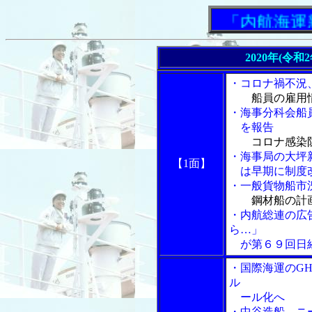
「内航海運新聞
2020年(令和
・コロナ禍不況
船員の雇用
・海事分科会船
を報告
コロナ感染
・海事局の大坪
【1面】
は早期に制度
・一般貨物船市
鋼材船の計
・内航総連の広
ら…」
が第６９回日
・国際海運のG
ル
ール化へ
・中谷造船、ニ