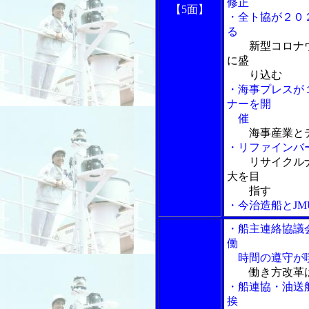
修正
【5面】
・全ト協が２０
る
新型コロナ
に盛
り込む
・海事プレスが
ナーを開
催
海事産業と
・リファインバ
リサイクル
大を目
指す
・今治造船とJ
・船主連絡協議
働
時間の遵守が
働き方改革
・船連協・油送
挨