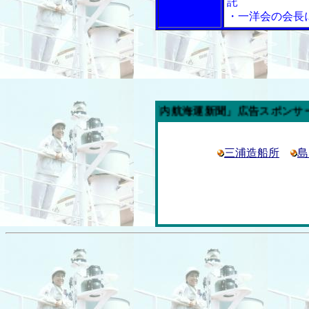
託
・一洋会の会長
今週の「内航海運新聞」広告スポンサー企業
三浦造船所
島