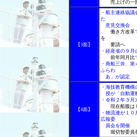
売上げの一
・船主連絡協議
た
意見交換会
働き方改革
を
【3面】
要請へ
・経産省の９月
前年同月比
・商船三井、第
ふらわ
あ」が認定
・海技教育機構
授が「自動運航
・令和２年３月
現在船腹は
【4面】
・物流連が１０
広報委
員会を開催
堀切智委員