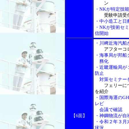
ン
・NKが特定技
受験申請受
・中小造工と日
・NKが技術セ
信開始
・川﨑近海汽船
アフターコ
・海事局が邦船
務化
・近畿運輸局が
防止
対策セミナー
フェリーに
を紹介
・国際海運のG
レビ
会議で確認
【6面】
・神鋼物流が自
・令和２年３月
状況