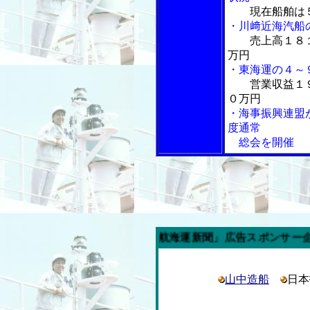
現在船舶は
・川﨑近海汽船
売上高１８
万円
・東海運の４～
営業収益１
０万円
・海事振興連盟
度通常
総会を開催
今週の「内航海運新聞」広告スポンサー企業
山中造船
日