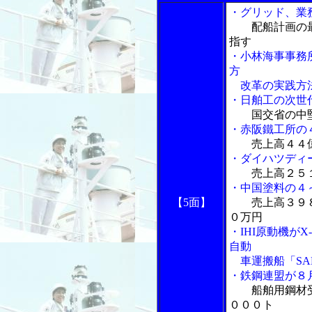
・グリッド、業
配船計画の
指す
・小林海事事務
方
改革の実践方
・日舶工の次世
国交省の中
・赤阪鐵工所の
売上高４４
・ダイハツディ
売上高２５
・中国塗料の４
【5面】
売上高３９
０万円
・IHI原動機が
自動
車運搬船「SAK
・鉄鋼連盟が８
船舶用鋼材
０００ト