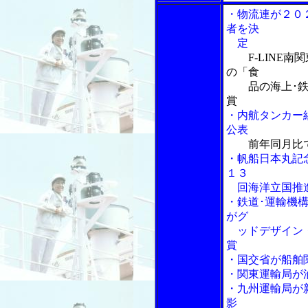
・物流連が２０
者を決
定
F-LINE
の「食
品の海上･鉄道
賞
・内航タンカー
公表
前年同月比
・帆船日本丸記
１３
回海洋立国推進
・鉄道･運輸機構
がグ
ッドデザイン・
賞
・国交省が船舶
・関東運輸局が
・九州運輸局が
影