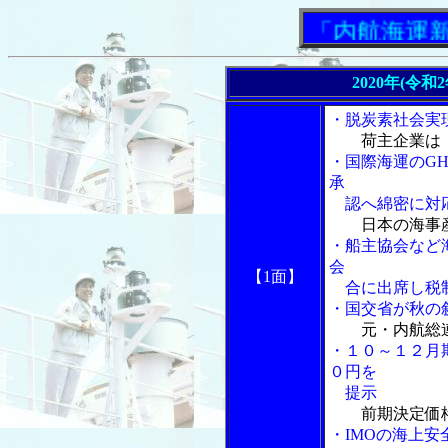
「内航海運新聞」
2020年(令和
・脱炭素社会実
荷主企業は
・国際海運のGH
承
認へ綿密に対
日本の海事
・船主協会など
会
【1面】
合に出席し税制
・国交省が秋の
元・内航総
・１０～１２月
０円を
提示
前期決定価
・IMOの海上安