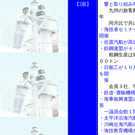
【2面】
響と取り組み
九州の旅客
年
同月比で共に
・海技者セミナ
開催
・佐渡汽船が高
・鉄鋼連盟が４
粗鋼生産は
００トン
・日舶工が１０
を開
催
会員３社、
・鉄道･運輸機
・海事振興連盟
第
一議員会館１階
・太平洋沿海汽
・川崎近海汽船
・海技教育機構