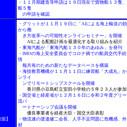
・１１月期建造等申請は１９日現在で貨物船１３隻、
船５隻
の申請を確認
・グリットが１１月１９日に「AIによる海上輸送の
から働
き方改革への可能性オンラインセミナー」を開催
AIによる配船計画を最適化する取り組みを紹介
・東海汽船が「東海汽船１３０年のあゆみ」を発刊
・IMOの海上安全委員会でコロナ禍での船員交代手続
情
報共有のための新たなデータベースを構築
・海技教育機構が１１月１１日に練習船「大成丸」か
ンライ
ンでリモートシップスクールを開催
香川県小豆島町立安田小学校の５年２３人が参加
・国交省と経産省が１２月１６日に令和２年度グリー
流パ
ートナーシップ会議を開催
優良事業者を経産大臣・国交大臣表彰
2面】
・物流連の渡邉健二会長、人手不足問題に危機感、外
材