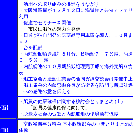
活用への取り組みの推進をうながす
・大阪港湾局が１２月１２日に海遊館と共催でフェリ
利用
促進でセミナーを開催
市民に船旅の魅力を発信
・日通が独自開発の医薬品専用車両を導入、１０月ま
５２
台を配備
・内航船舶輸送統計８月分、貨物船７．７％減、油送
６．５％ 減
・内航総連の１０月期船殻処理完了船で海外売船６隻
表
・船主協会と造船工業会の合同賀詞交歓会は開催中止
・船主協会の内藤忠顕会長が防衛省を訪問し海賊対処
への感謝の意を伝える
・船員の健康確保に関する検討会とりまとめ (上)
3面】
「船員の健康確保に向けて」
・脱炭素社会の促進と内航船舶の環境負荷低減
・交政審海事分科会 基本政策部会の中間とりまとめ
4面】
体像