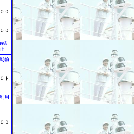
００
００
締結
止
期輸
０ト
利用
００