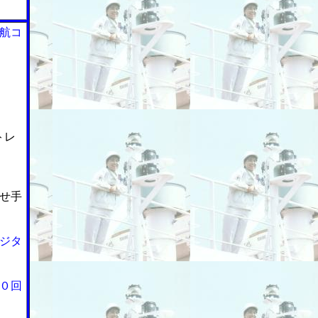
航コ
トレ
せ手
ジタ
０回