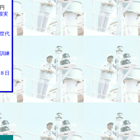
円
模実
世代
訓練
８日