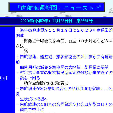
「内航海運新聞」ニューストピックス
2020年(令和2年）11月23日付 第2661号
・海事振興連盟が１１月１９日に２０２０年度通常総
開催
衛藤征士郎会長を再任、新型コロナ対応など３４
を決
議
・内航総連、船整協、旅客船協会の３団体が共有建造
船
舶使用料の減免を海事局の大坪新一郎局長に要望
・暫定措置事業の収支状況は確定納付額が事業終了の
1面】
額を上回る
納付金免除はほぼ確実に
・内航総連がSOx規制適合油の品質調査を実施し、不
発
生状況の把握へ
・内航総連の５組合の合同賀詞交歓会は新型コロナの
傾向で中止に