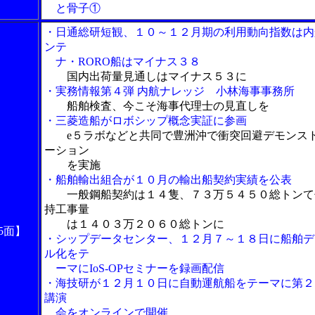
と骨子①
・日通総研短観、１０～１２月期の利用動向指数は内
ンテ
ナ・RORO船はマイナス３８
国内出荷量見通しはマイナス５３に
・実務情報第４弾 内航ナレッジ 小林海事事務所
船舶検査、今こそ海事代理士の見直しを
・三菱造船がロボシップ概念実証に参画
e５ラボなどと共同で豊洲沖で衝突回避デモンス
ーション
を実施
・船舶輸出組合が１０月の輸出船契約実績を公表
一般鋼船契約は１４隻、７３万５４５０総トンて
持工事量
は１４０３万２０６０総トンに
5面】
・シップデータセンター、１２月７～１８日に船舶デ
ル化をテ
ーマにIoS-OPセミナーを録画配信
・海技研が１２月１０日に自動運航船をテーマに第２
講演
会をオンラインで開催