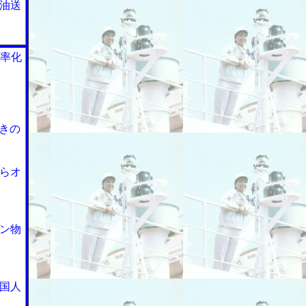
油送
効率化
きの
らオ
ン物
国人