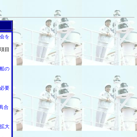
会を
項目
船の
必要
具合
拡大