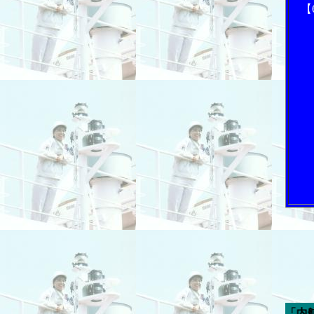
【
今週の「内航海運新聞」