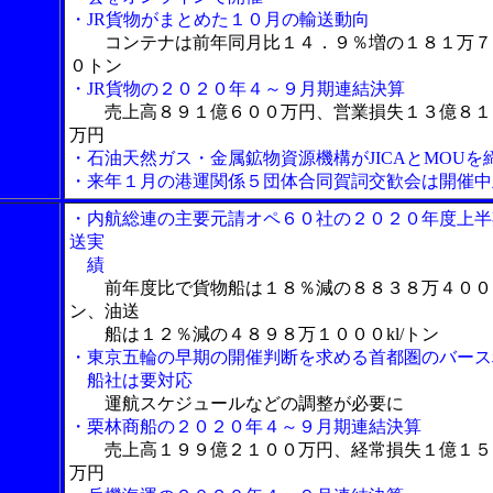
・JR貨物がまとめた１０月の輸送動向
コンテナは前年同月比１４．９％増の１８１万７
０トン
・JR貨物の２０２０年４～９月期連結決算
売上高８９１億６００万円、営業損失１３億８１
万円
・石油天然ガス・金属鉱物資源機構がJICAとMOUを
・来年１月の港運関係５団体合同賀詞交歓会は開催中
・内航総連の主要元請オペ６０社の２０２０年度上半
送実
績
前年度比で貨物船は１８％減の８８３８万４００
ン、油送
船は１２％減の４８９８万１０００kl/トン
・東京五輪の早期の開催判断を求める首都圏のバース
船社は要対応
運航スケジュールなどの調整が必要に
・栗林商船の２０２０年４～９月期連結決算
売上高１９９億２１００万円、経常損失１億１５
万円