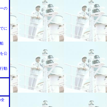
ーの
でに
船
を公
行動
の全