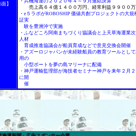
・兵機海運の２０２０年４～９月連結決算
6面】
売上高６４億１４００万円、経常利益９９００万
・e５ラボがROBOSHIP 価値共創プロジェクトの大規
証実
験を豊洲沖で実施
・ふなどころ阿南まちづくり協議会と上天草海運業次
人材
育成推進協議会が船員育成などで意見交換会開催
・アズーロジャパンが未経験船員の教育ツールとして
用の
小型ボートを夢の島マリーナに配備
・神戸運輸監理部が海技者セミナー神戸を来年２月２
に開
催
広告スポンサー企業