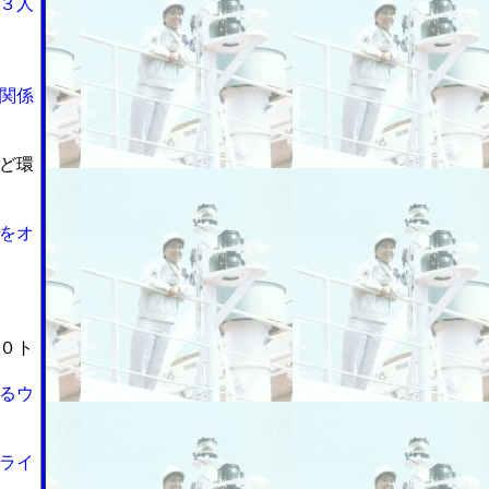
３人
関係
ど環
をオ
０ト
るウ
ライ