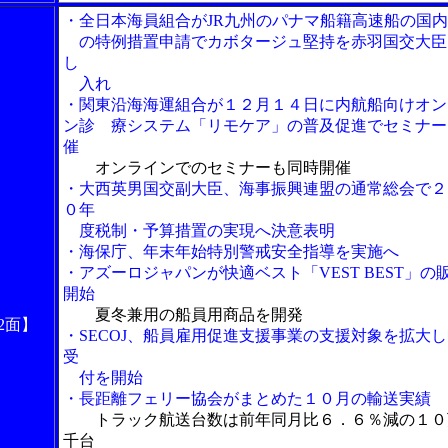
・全日本海員組合がJR九州のパナマ船籍高速船の国
の特例措置申請でカボタージュ堅持を赤羽国交大臣
し
入れ
・関東沿海海運組合が１２月１４日に内航船向けオン
ン診 療システム「リモケア」の普及促進でセミナー
催
オンラインでのセミナーも同時開催
・大西英男国交副大臣、海事振興連盟の通常総会で２
０年
度税制・予算措置の実現へ決意表明
・海保庁、年末年始特別警戒安全指導を実施へ
・アズーロジャパンが快適ベスト「VEST BEST」の
開始
夏冬兼用の船員用商品を開発
2面】
・SECOJ、船員雇用促進支援事業の支援対象を拡大
受
付を開始
・長距離フェリー協会がまとめた１０月の輸送実績
トラック航送台数は前年同月比６．６％減の１０
千台