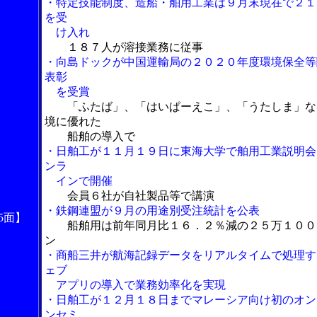
・特定技能制度、造船・舶用工業は９月末現在で２１
を受
け入れ
１８７人が溶接業務に従事
・向島ドックが中国運輸局の２０２０年度環境保全等
表彰
を受賞
「ふたば」、「はいぱーえこ」、「うたしま」な
境に優れた
船舶の導入で
・日舶工が１１月１９日に東海大学で舶用工業説明会
ンラ
インで開催
会員６社が自社製品等で講演
・鉄鋼連盟が９月の用途別受注統計を公表
5面】
船舶用は前年同月比１６．２％減の２５万１００
ン
・商船三井が航海記録データをリアルタイムで処理す
ェブ
アプリの導入で業務効率化を実現
・日舶工が１２月１８日までマレーシア向け初のオン
ンセミ