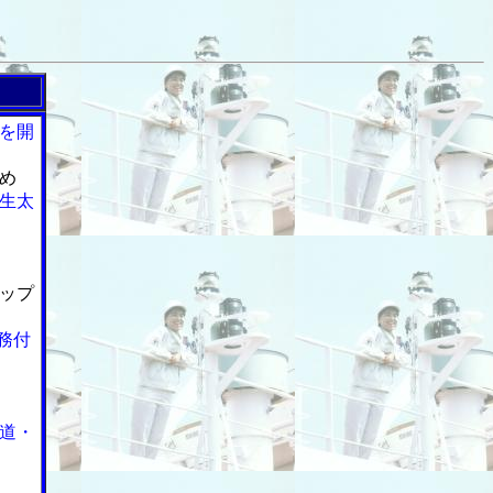
を開
め
生太
ップ
務付
道・