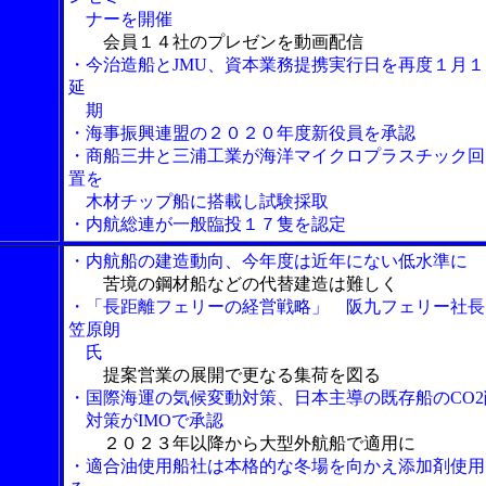
ナーを開催
会員１４社のプレゼンを動画配信
・今治造船とJMU、資本業務提携実行日を再度１月１
延
期
・海事振興連盟の２０２０年度新役員を承認
・商船三井と三浦工業が海洋マイクロプラスチック回
置を
木材チップ船に搭載し試験採取
・内航総連が一般臨投１７隻を認定
・内航船の建造動向、今年度は近年にない低水準に
苦境の鋼材船などの代替建造は難しく
・「長距離フェリーの経営戦略」 阪九フェリー社長
笠原朗
氏
提案営業の展開で更なる集荷を図る
・国際海運の気候変動対策、日本主導の既存船のCO2
対策がIMOで承認
２０２３年以降から大型外航船で適用に
・適合油使用船社は本格的な冬場を向かえ添加剤使用