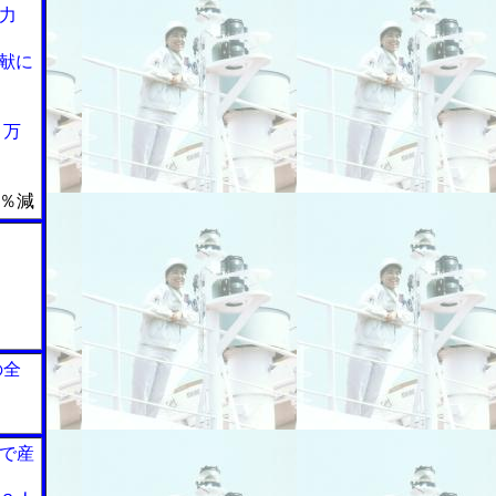
力
献に
０万
％減
の全
で産