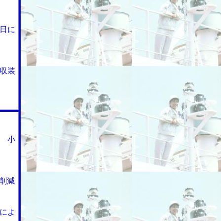
日に
収装
 小
削減
によ