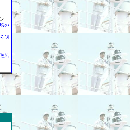
ン
増の
公明
送船