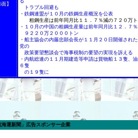
る
6面】
トラブル回避も
・鉄鋼連盟が１０月の鉄鋼生産概況を公表
粗鋼生産は前年同月比１１．７％減の７２０万ト
・１０月の中国の粗鋼生産量は前年同月比１２．７％
９２２０万２０００トン
・船主協会の内藤忠顕会長が１１月２０日開催された
党の
政策要望懇談会で海事税制の要望の実現を訴える
・内航総連の１１月期建造等申請は貨物船１３隻、油
６隻
の１９隻に
広告スポンサー企業