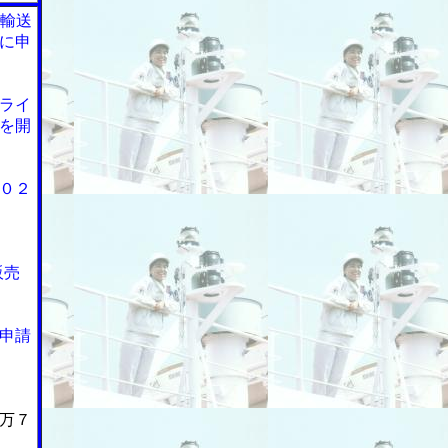
内輸送
に申
ライ
を開
０２
販売
し申請
万７