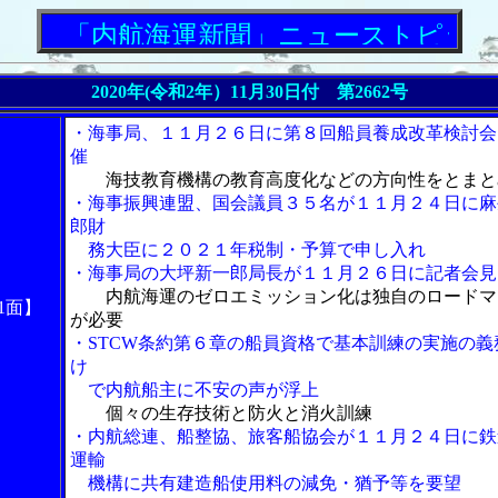
「内航海運新聞」ニューストピックス
2020年(令和2年）11月30日付 第2662号
・海事局、１１月２６日に第８回船員養成改革検討会
催
海技教育機構の教育高度化などの方向性をとまと
・海事振興連盟、国会議員３５名が１１月２４日に麻
郎財
務大臣に２０２１年税制・予算で申し入れ
・海事局の大坪新一郎局長が１１月２６日に記者会見
内航海運のゼロエミッション化は独自のロードマ
1面】
が必要
・STCW条約第６章の船員資格で基本訓練の実施の義
け
で内航船主に不安の声が浮上
個々の生存技術と防火と消火訓練
・内航総連、船整協、旅客船協会が１１月２４日に鉄
運輸
機構に共有建造船使用料の減免・猶予等を要望