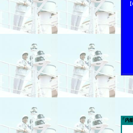
【
今週の「内航海運新聞」