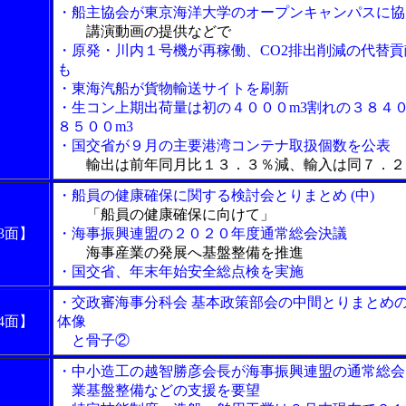
・船主協会が東京海洋大学のオープンキャンパスに協
講演動画の提供などで
・原発・川内１号機が再稼働、CO2排出削減の代替貢
も
・東海汽船が貨物輸送サイトを刷新
・生コン上期出荷量は初の４０００m3割れの３８４
８５００m3
・国交省が９月の主要港湾コンテナ取扱個数を公表
輸出は前年同月比１３．３％減、輸入は同７．２
・船員の健康確保に関する検討会とりまとめ (中)
「船員の健康確保に向けて」
3面】
・海事振興連盟の２０２０年度通常総会決議
海事産業の発展へ基盤整備を推進
・国交省、年末年始安全総点検を実施
・交政審海事分科会 基本政策部会の中間とりまとめ
4面】
体像
と骨子②
・中小造工の越智勝彦会長が海事振興連盟の通常総会
業基盤整備などの支援を要望