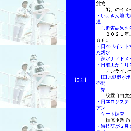
貨物
船」のイメー
・いよぎん地域
通
し調査結果を
２０２１年
８８に
・日本ペイント
た親水
疎水ナノドメイ
・日舶工が１月
オンライン
・IHI原動機
【5面】
売開
始
設置自由度
・日本ロジステ
アン
ケート調査
物流企業で
・海技研が２月