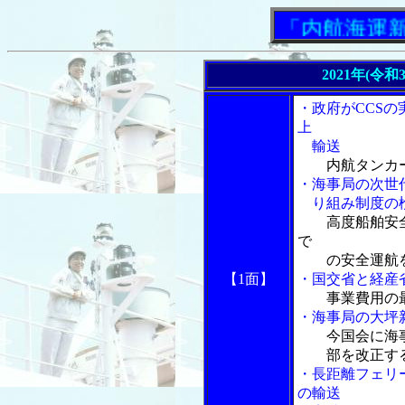
「内航海運新聞」
2021年(令
・政府がCCSの
上
輸送
内航タンカ
・海事局の次世
り組み制度の
高度船舶安
で
の安全運航
【1面】
・国交省と経産
事業費用の
・海事局の大坪
今国会に海
部を改正する
・長距離フェリ
の輸送