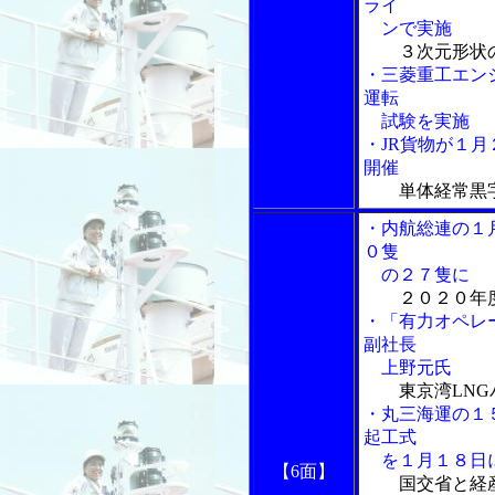
ライ
ンで実施
３次元形状
・三菱重工エン
運転
試験を実施
・JR貨物が１
開催
単体経常黒
・内航総連の１
０隻
の２７隻に
２０２０年
・「有力オペレ
副社長
上野元氏
東京湾LN
・丸三海運の１
起工式
を１月１８日
【6面】
国交省と経