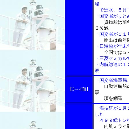
場
で進水、５月下
・国交省がまと
貨物船は前
３％減
・国交省が１１
輸出は前年
・日港協が年末
全国では５
・三菱ケミカル
・内航総連の１
表
・国交省海事局
自動運航船
【3～4面】
事
項を網羅
・海技研が１月
した
４９９総トン模
内航ミライ