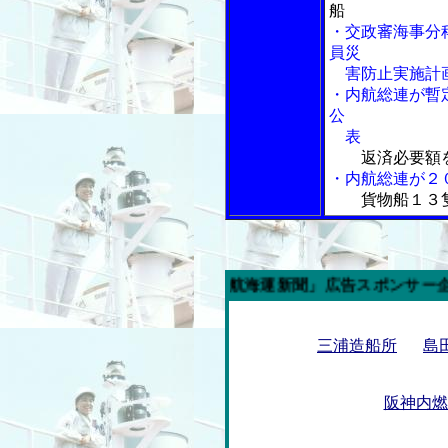
船
・交政審海事分
員災
害防止実施計
・内航総連が暫
公
表
返済必要額
・内航総連が２
貨物船１３
今週の「内航海運新聞」広告スポンサー企業
三浦造船所
島
阪神内燃