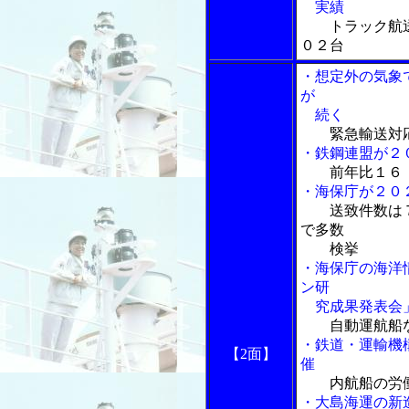
実績
トラック航
０２台
・想定外の気象
が
続く
緊急輸送対
・鉄鋼連盟が２
前年比１６
・海保庁が２０
送致件数は
で多数
検挙
・海保庁の海洋
ン研
究成果発表会
自動運航船
・鉄道・運輸機
【2面】
催
内航船の労
・大島海運の新