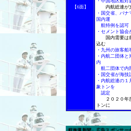
・中国地区船対
【6面】
内航総連が
・国交省、パナ
国内運
航特例を認可
・セメント協会
国内需要は
込む
・九州の旅客船
・内航二団体と
内
航二団体で内
・国交省が海技
・内航総連の１
象トンを
認定
２０２０年
トンに
今週の「内航海運新聞」広告スポンサー企業