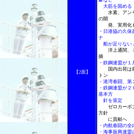
大筋を固める
水素、アン
の開
発、実用化も
・日港協の久保
ナ
船が足りない
洋上通関、
摘
・鉄鋼連盟が１
国内出荷は
【2面】
トン
・港湾春闘、第
・鉄鋼連盟が２
基本方
針を策定
ゼロカーボ
方針
に貢献へ
・内航春闘の全
・海事振興連盟