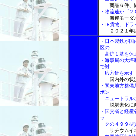
商品６件、
・物流連か゜２
海運モーダ
・JR貨物、ド
２０２１年
・日本製鉄が国
区の
高炉１基を休
・海事局の大坪
で対
応方針を示す
国内外の状
・関東地方整備
ボン
ニュートラルポ
脱炭素化に
・国交省と経産
ッ
クの４９９型貨
リチウムイ