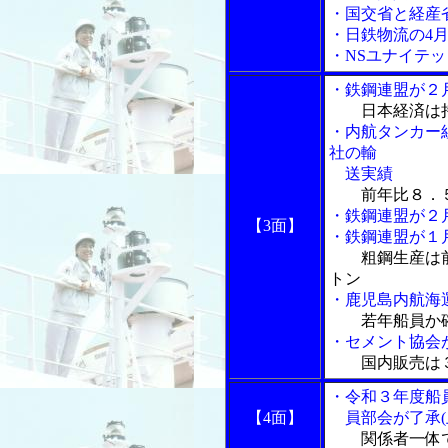
・国交省と経産
・日鉄物流の4月
・NSユナイテ
・鉄鋼連盟が２
日本経済は
・内航タンカー
社の輸
送実績
前年比８．５
・鉄鋼連盟が２
【3面】
・鉄鋼連盟が１
粗鋼生産は
トン
・鹿児島内航海
若年船員か
・セメント協会
国内販売は
・令和３年度船
【4面】
員部会が了承(
関係者一体