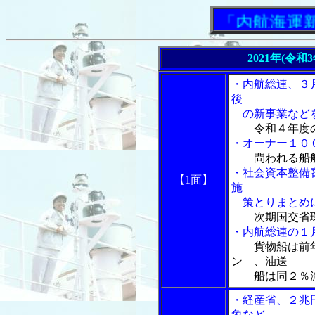
「内航海運新聞」
2021年(令和
・内航総連、３
後
の新事業など
令和４年度
・オーナー１００
問われる船
・社会資本整備
【1面】
施
策とりまとめに
次期国交省
・内航総連の１
貨物船は前
ン 、油送
船は同２％減の
・経産省、２兆
象など