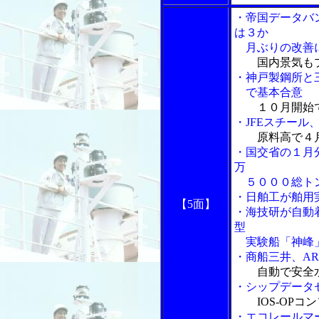
・帝国データバ
は３か
月ぶりの改善
国内景気も
・神戸製鋼所と
で基本合意
１０月開始
・JFEスチー
原料高で４
・国交省の１月
万
５０００総ト
・日舶工が舶用
【5面】
・海技研が自動
型
実験船「神峰
・商船三井、A
自動で安全
・シップデータ
IOS-OP
・エコレールマ