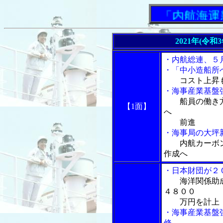
「内航海運新聞
2021年(令和
・内航総連、５
・「中小造船所へ
コスト上昇
・海事産業基盤
船員の働き
【1面】
へ
前進
・海事局の大坪
内航カーボ
作成へ
・日本財団が２
海洋関係助
４８００
万円を計上
・海事産業基盤
修