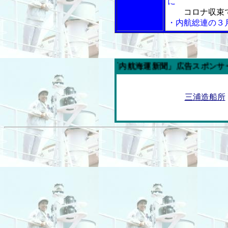
に
コロナ収束
・内航総連の３
今週の「内航海運新聞」広告スポンサー企業
三浦造船所