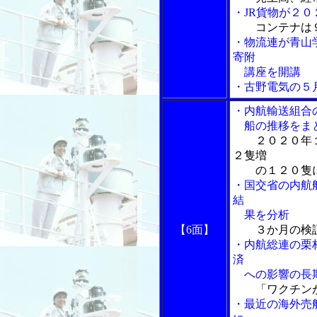
・JR貨物が２
コンテナは
・物流連が青山
寄附
講座を開講
・古野電気の５
・内航輸送組合
船の推移をま
２０２０年
２隻増
の１２０隻
・国交省の内航
結
果を分析
【6面】
３か月の検
・内航総連の栗
済
への影響の長
「ワクチン
・最近の海外売