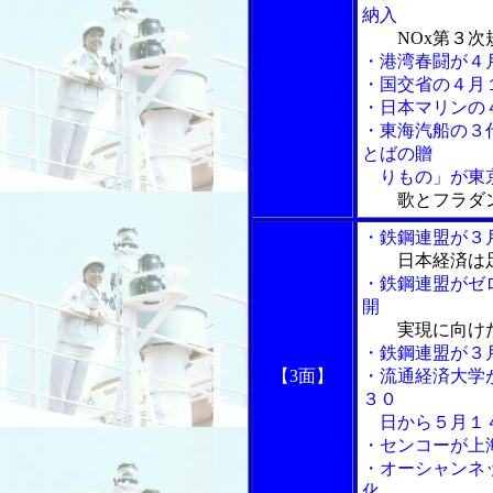
納入
NOx第３次
・港湾春闘が４
・国交省の４月
・日本マリンの
・東海汽船の３
とばの贈
りもの」が東京
歌とフラダン
・鉄鋼連盟が３
日本経済は
・鉄鋼連盟がゼ
開
実現に向け
・鉄鋼連盟が３
【3面】
・流通経済大学
３０
日から５月１４
・センコーが上
・オーシャンネ
化