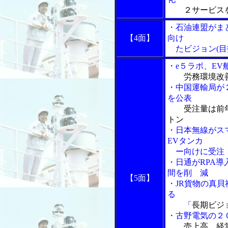
２サービス
・石油連盟がま
【4面】
向け
たビジョン(目
・e５ラボ、E
労務環境改
・中国運輸局が
を公表
受注量は前
トン
・日本無線がス
EVタンカ
ー向けに受注
・日通がRPA
間を削 減
【5面】
・JR貨物の真
る
「
長期ビジ
・古野電気の２
売上高、経