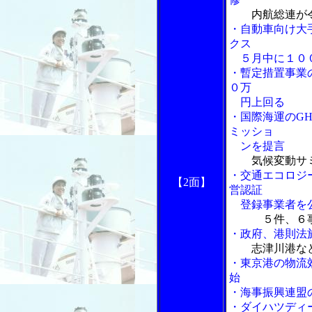
内航総連が
・自動車向け大
クス
５月中に１０
・暫定措置事業
０万
円上回る
・国際海運のG
ミッショ
ンを提言
気候変動サ
・交通エコロジ
【2面】
営認証
登録事業者を
５件、６
・政府、港則法
志津川港な
・東京港の物流
始
・海事振興連盟
・ダイハツディ