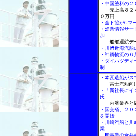
・中国塗料の２
売上高８２
０万円
・全ト協がGマ
・漁業情報サービ
加
船舶運航デ
・川﨑近海汽船
・神鋼物流の６
・ダイハツディ
制
・本瓦造船がス
冨士汽船向
・「新社長にイン
氏
内航業界と
・国交省、２０
を開始
・川崎汽船と川
業
船事業の合弁