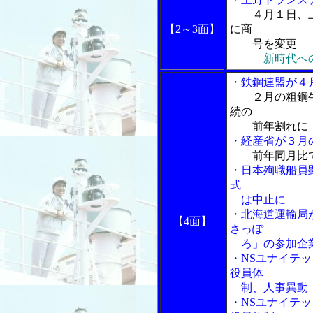
４月１日、
【2～3面】
に商
号を変更
新時代へ
・鉄鋼連盟が４
２月の粗鋼
続の
前年割れに
・経産省が３月
前年同月比
・日本殉職船員
式
は中止に
・北海道運輸局
【4面】
さっぽ
ろ」の参加企
・NSユナイテ
役員体
制、人事異動
・NSユナイテ