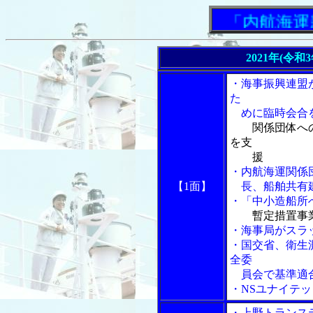
「内航海運新
2021年(令和
・海事振興連盟
た
めに臨時会合
関係団体へ
を支
援
・内航海運関係
【1面】
長、船舶共有建
・「中小造船所
暫定措置事
・海事局がスラ
・国交省、衛生
全委
員会で基準適
・NSユナイテ
・上野トランス