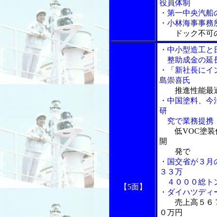
役員体制
・第一中央汽船
・小林海事事務
ドック不可
・中小型造工と
整助成金の延長
・「新社長にイ
島崇喜氏
推進性能最
・中国塗料、今
研
究で業務提携
低VOC塗
開
発で
・国交省が３月
３３万
４０００総ト
【5面】
・ダイハツディ
売上高５６
０万円