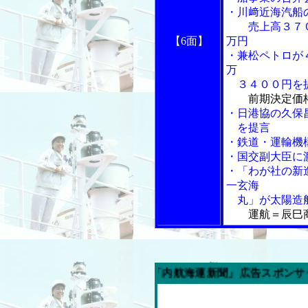
・川﨑近海汽船
売上高３７
【6面】
万円
・兼松ペトロが
万
３４００円を
前期決定価
・日港協の久保
を提言
・鉄道・運輸機
・国交副大臣に
・「わが社の新
一玄海
丸」が太陽造
運航＝辰巳
今週の「内航海運新聞」広告スポンサー企業