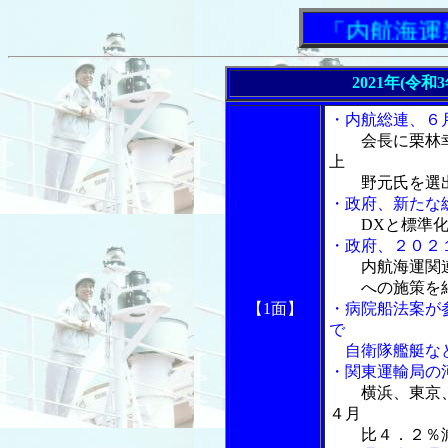
「内航海運新聞
2021年(令和
・内航総連、６
会長に栗林
上
野元氏を選
・政府、新たな
DXと標準
・政府、２０２
内航海運関
への施策を
【1面】
・病院船法案が
で
自衛隊艦艇など
・関東運輸局の
横浜、東京
４月
比４．２％