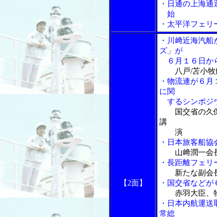
・日通の上海通
始
・太平洋フェリ
・川﨑近海汽船
ズ」が
６月１６日か
八戸/苫小
・物流連が６月
に関
するシンポジ
国交省の久
講
演
・日本旅客船協
山﨑潤一会
・長距離フェリ
新たな副会
【2面】
・国交省などが
赤羽大臣、
・日本内航運送
常総