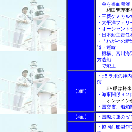
会を書面開催
相田豊理事
・三菱ケミカル
・太平洋フェリ
・オーシャント
・日本船主責任
・「わが社の新
道・運輸
機構、宮川海運
方造船
で竣工
・e５ラボの神
演
EV船は将
【3面】
・海事関係３２
オンライン
・国交省、船舶
【4面】
・国際海運のゼ
・協同商船製作