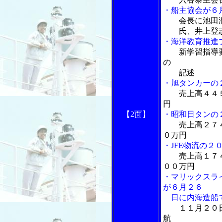
・船主協会が６
会長に池田
氏、井上登志
・海洋教育推進
新学習指導
の
記述
・旭タンカーの
売上高４４
円
【2面】
・昭和日タンの
売上高２７
０万円
・JFE物流の２
売上高１７
００万円
・マリックスラ
が６月２６
日に内海造船
１１月２０
航