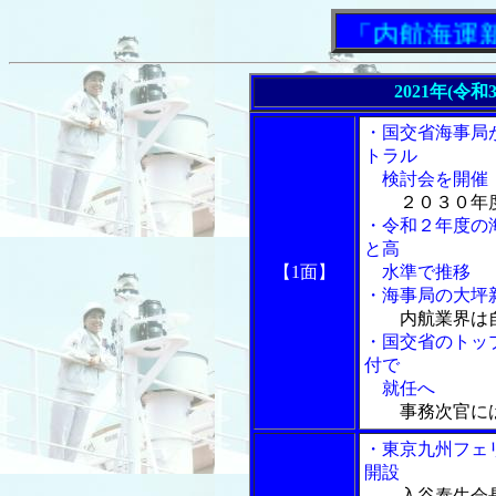
「内航海運新聞
2021年(令
・国交省海事局
トラル
検討会を開催
２０３０年
・令和２年度の
と高
【1面】
水準で推移
・海事局の大坪
内航業界は
・国交省のトッ
付で
就任へ
事務次官に
・東京九州フェ
開設
入谷泰生会