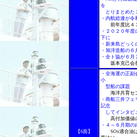
を
とりまとめた３
・内航総連が令
前年度比４
・２０２０年度
下に
・新来島どっく
・旭洋造船の６
・全ト協が６月
坂本克己会
・全海運の正副
小
型船の課題
海洋共育セ
・商船三井フェ
記念
してインタビ
高付加価値
・４～６月期の
【6面】
SOx適合