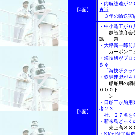
・内航総連が２
【4面】
直近
３年の輸送実
・中小造工が６
越智勝彦会
課 題
・大坪新一郎前
カーボンニ
・海技研がプロ
きる
「海技研クラウ
・鉄鋼連盟が４
船舶用の鋼
０００ト
ン
・日舶工が舶用
者２３
【5面】
社、２７名を
・新来島どっく
売上高８８
・NKが付加製