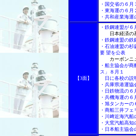
・国交省の６月
・東海運の６月
・共和産業海運
・鉄鋼連盟が６
日本経済の
・鉄鋼連盟の鉄
・石油連盟の杉
要 望を公表
カーボンニ
・船主協会が商
ス」８月１
【3面】
日に各校の説
・兵庫県港運協
・日鉄物流の６
・兵機海運の６
・旭タンカーの
・商船三井フェ
・川﨑近海汽船
・大窯汽船高知
・日本船主協会