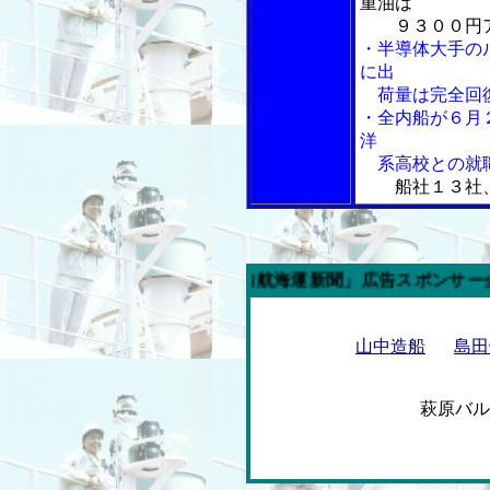
重油は
９３００円ア
・半導体大手の
に出
荷量は完全回
・全内船が６月
洋
系高校との就
船社１３社
今週の「内航海運新聞」広告スポンサー企業
山中造船
島田
萩原バ