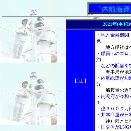
「内航海運新
2021年(令和
・地方金融機関
色
地方船社は
・船員へのコロ
約
などの配慮を
海事局が地
・内航総連が船
【1面】
分
船腹量の過
・内閣府が令和
１
億３０００万
・井本商運が日
神戸港と日
・国交省がLN