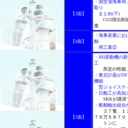
・国交省海事局
取り
【3面】
まとめ(下)
CO2排出
進
・海事産業にお
【4面】
舶
用工業②
・IHI原動機
工
所定の性能
・東京計器がDF
機能
型ジョイスティ
・日舶工が高知
SKKが講
・船舶輸出組合
２７隻、１
【5面】
７６万５８７０
トンに