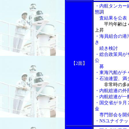
・内航タンカー
態調
査結果を公表
平均年齢は
上昇
・海員組合の港
き
続き検討
・総合政策局が
公
【2面】
募
・東海汽船がチ
・石油連盟、満
非常時の多
・内航総連の外
・内航総連が一
・国交省が９月
金
専門部会を開
・NSユナイテ