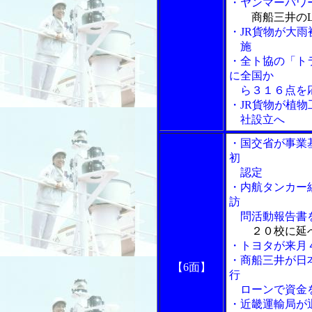
・ヤンマーパワ
商船三井の
・JR貨物が大
施
・全ト協の「ト
に全国か
ら３１６点を応
・JR貨物が植
社設立へ
・国交省が事業
初
認定
・内航タンカー
訪
問活動報告書
２０校に延
・トヨタが来月
・商船三井が日
【6面】
行
ローンで資金
・近畿運輸局が