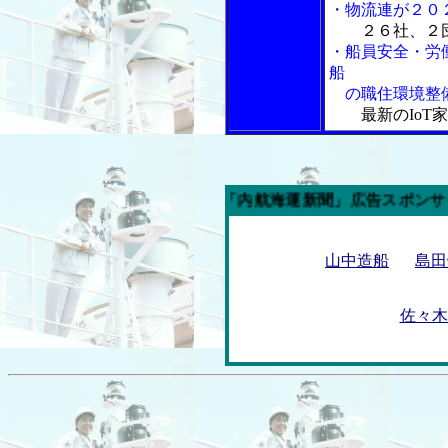
・物流連が２０
２６社、２
・船員安全・労
船
の職住環境整
最新のIoT
今週の「内航海運新聞」広告スポンサー企業
山中造船
島田
佐々木