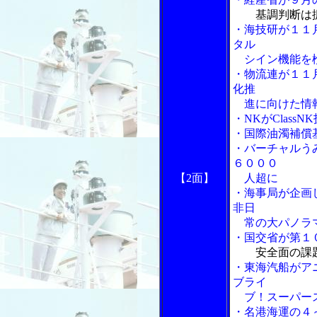
基調判断は
・海技研が１１
タル
シイン機能を
・物流連が１１
化推
進に向けた情
・NKがClas
・国際油濁補償
・バーチャルう
６０００
【2面】
人超に
・海事局が企画
非日
常の大パノラ
・国交省が第１
安全面の課
・東海汽船がア
ブライ
ブ！スーパース
・名港海運の４