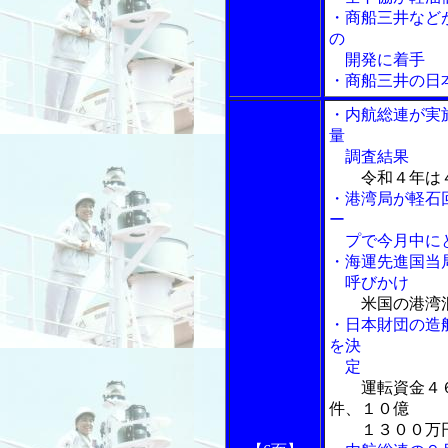
・商船三井など
の
開発に着手
・商船三井の日
・内航総連が実
量
調査結果
令和４年は
・港湾局が軽石
ー
プで今月中に
・海運先進国当
呼びかけ
米国の港湾
・日本財団の造
を決
定
運転資金４
件、１０億
１３００万