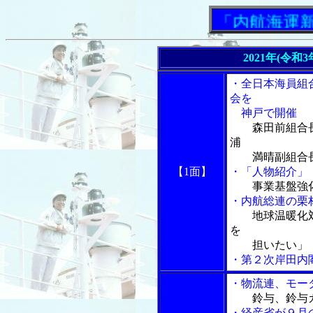
「内航海運新聞」
2021年(令和
・全日本海員組
会を
神戸で開催
森田前組合
浦
満晴副組合長
【1面】
・「人物紹介」
事業基盤強
・内航総連の栗
地球温暖化
を
担いたい」
・第２次岸田内
・物流連、モー
鈴与、鈴与
・経産省が９月