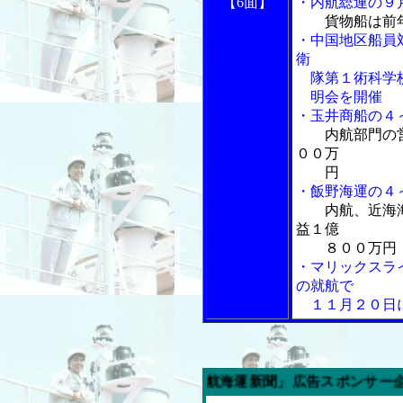
【6面】
・内航総連の９
貨物船は前
・中国地区船員
衛
隊第１術科学校
明会を開催
・玉井商船の４
内航部門の
００万
円
・飯野海運の４
内航、近海
益１億
８００万円
・マリックスラ
の就航で
１１月２０日に
今週の「内航海運新聞」広告スポンサー企業