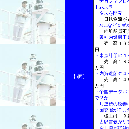
・ナカシマプロ
ト式スラ
タスを開発
日鉄物流が
・MTIなど５
内航船員不
・阪神内燃機工
売上高４８
円
・東京計器の４
売上高１８
万円
・内海造船の４
【5面】
売上高１４
万円
・帝国データバ
で２か
月連続の改善
・国交省が９月
竣工は１９
・古野電気が
研
・全ト協が軽油