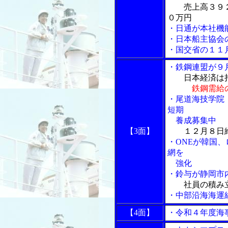
売上高３９
０万円
・日通が本社機
・日本船主協会
・国交省の１１
・鉄鋼連盟が９
日本経済は
鉄鋼需給
・尾道海技学院
短期
養成募集中
【3面】
１２月８日
・ONEが韓国
網を
強化
・鈴与が静岡市
社員の積み
・中部沿海海運
【4面】
・令和４年度海