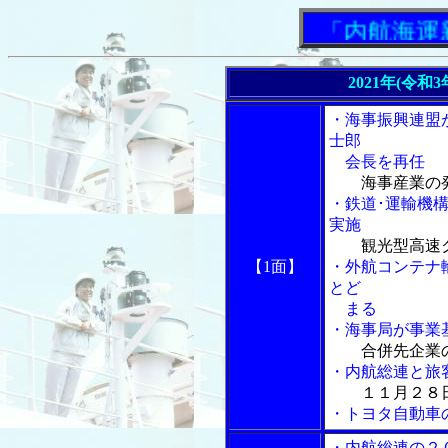
「内航海運新聞
2021年(令和
・海事振興連盟
士郎
会長を再任
海事産業の
・鉄道･運輸機
実施
観光型高速ク
【1面】
・外航コンテナ
とど
まる
・海事局が事業
合併先企業
・内航総連と旅
１１月２８
・トヨタ自動車
・内航総連の２