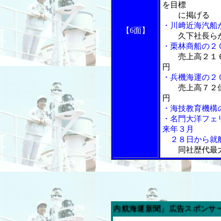
を目標
に掲げる
・川﨑近海汽船
【6面】
久下社長ら
・栗林商船の２
売上高２１
円
・兵機海運の２
売上高７２
円
・海技教育機構
・名門大洋フェ
来年３月
２８日から就
同社歴代最
今週の「内航海運新聞」広告スポンサー企業