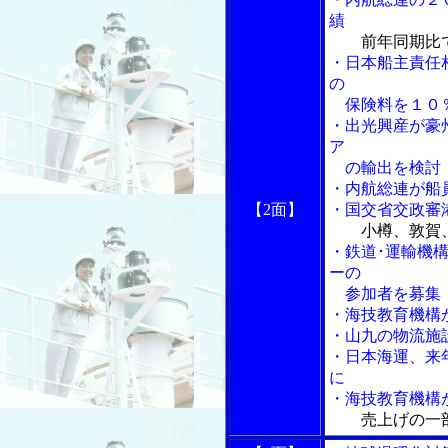
績
前年同期比
・日本船主責任
の
保険料を１０
・出光興産が豪
ア
の輸出を検討
・内航総連が船
【2面】
・国交省交政審
小樽、敦賀
・鉄道･運輸機
ーの
参加者を募集
・海技教育機構
・山九の物流施
・日本海運、来
に
・海技教育機構
売上げの一