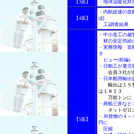
【3面】
・地球温暖化対
・内航総連の造
【4面】
(起
工)調査結果
・中小造工の越
材の安定供給
・実務情報 造
タ
ビュー(前編)
・日舶工が鹿児
会員３社が
・日本舶用輸出
輸出は１５
は１８１３
万総トンに
・商船三井など
ネットゼロ
・JR貨物の４
【5面】
円に
圧縮