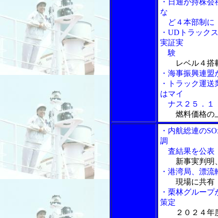
・日通が持株会
な
ど４本部制に
・UDトラック
実証実
験
レベル４搭
・海事振興連盟
・トラック運送
はマイ
ナス２５．１
燃料価格の
・内航総連のS
調
査結果を公表
新事実判明
・港湾局、漂流
現場に共有
・栗林グループ
策定
２０２４年