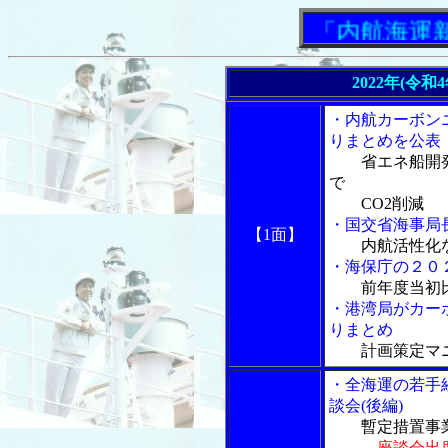
「内航海運新聞
2022年(令和
・内航カーボン
りまとめを公表
省エネ船開
で
CO2削減
・国交省海事局
【1面】
内航活性化
・海保庁の２０
前年度当初
・港湾局がカー
りまとめ
計画策定マ
・全海運の若手
談会(後編)
暫定措置事
座談会出