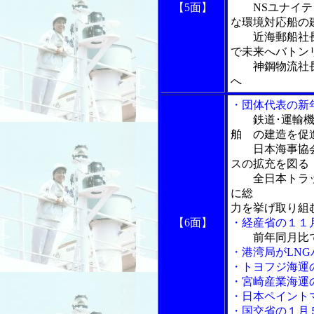
【5面】
NSユナイテッ
な環境対応船の
近海郵船社長
で未来へバトン
神鋼物流社長
へ
・団体代表の新
鉄道･運輸
舶 の建造を促
日本海事協会
スの拡充を図る
全日本トラッ
に総
力を挙げ取り組
【6面】
・経産省の１１
前年同月比
・港湾局がLN
・トヨフジ海運
・宮崎産業海運
・日本ペイント
・国交省の１月