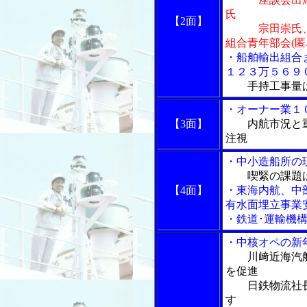
氏
【2面】
宗田崇氏、福
組合青年部会(匿
・船舶輸出組合
１２３万５６９
手持工事量
・オーナー業１
【3面】
内航市況と
注視
・中小造船所の
喫緊の課題
【4面】
・東海内航、中
有水面埋立事業
・鉄道･運輸機
・中核オペの新
川﨑近海汽
を促進
日鉄物流社長
す