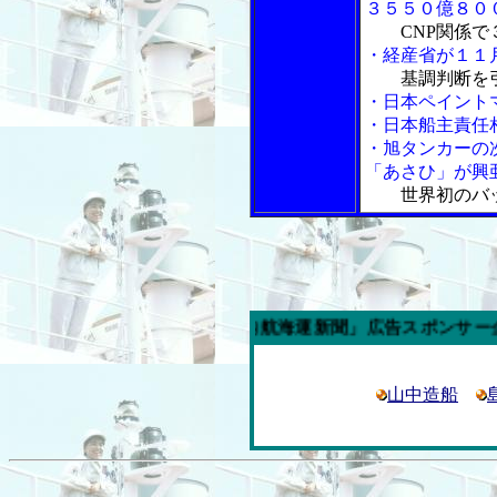
３５５０億８０
CNP関係
・経産省が１１
基調判断を
・日本ペイント
・日本船主責任
・旭タンカーの
「あさひ」が興
世界初のバ
今週の「内航海運新聞」広告スポンサー企業
山中造船