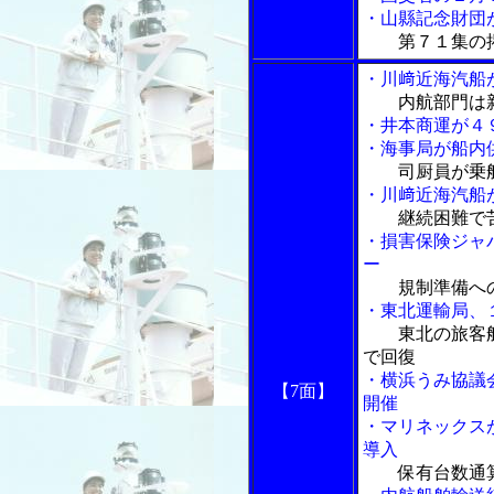
・山縣記念財団
第７１集の掲
・川﨑近海汽船
内航部門は
・井本商運が４
・海事局が船内
司厨員が乗
・川﨑近海汽船
継続困難で
・損害保険ジャ
ー
規制準備へ
・東北運輸局、
東北の旅客
で回復
・横浜うみ協議
【7面】
開催
・マリネックス
導入
保有台数通