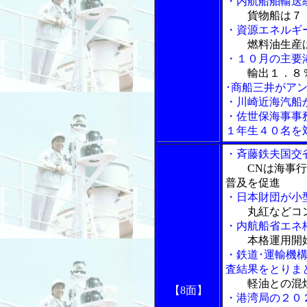
・内航船舶輸送
貨物船は７
・資源エネルギ
燃料油生産
・１０月の主要
輸出１．８
･商船三井がアン
・川崎近海汽船
・佐世保海事事
１年生４０名を
・斉藤鉄夫国交
CNは海事
普及を促進
・日本財団が小
丸紅などコ
・内航船省エネ
本格運用開
・鉄道･運輸機
査結果をとりま
軽油との混
【8面】
・港湾局の２０