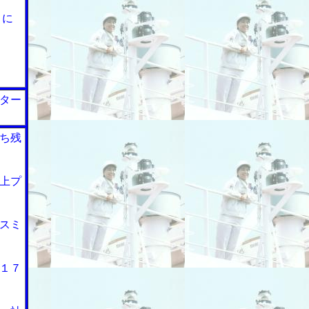
Ｘに
ター
ち残
上プ
スミ
１７