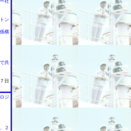
ー社
トン
係構
で共
７日
ロジ
、２