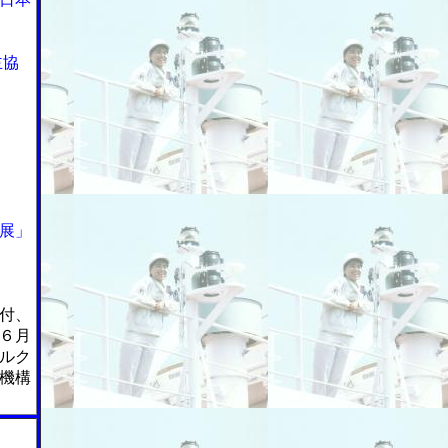
主協
展」
付、
６月
ルク
機構