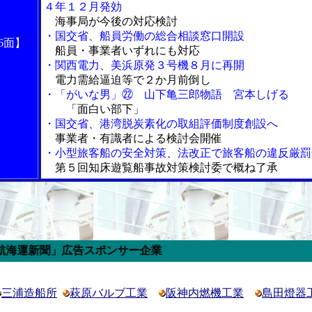
４年１２月発効
海事局が今後の対応検討
・国交省、船員労働の総合相談窓口開設
6面】
船員・事業者いずれにも対応
・関西電力、美浜原発３号機８月に再開
電力需給逼迫等で２か月前倒し
・「がいな男」㉒ 山下亀三郎物語 宮本しげる
「面白い部下」
・国交省、港湾脱炭素化の取組評価制度創設へ
事業者・有識者による検討会開催
・小型旅客船の安全対策、法改正で旅客船の違反厳罰
第５回知床遊覧船事故対策検討委で概ね了承
」広告スポンサー企業
三浦造船所
萩原バルブ工業
阪神内燃機工業
島田燈器