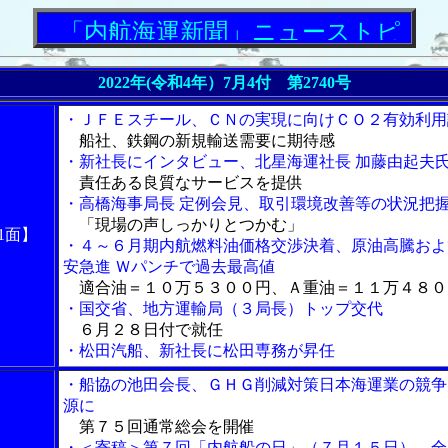
「内航海運新聞」ニューストピックス
2022年(令和4年）7月4付 第2740号
・ＪＦＥスチール、ＣＮの実現に向けＣＯ２有効利用
船社、鉄鋼の新規輸送需要に期待感
・新社長にインタビュー、北星海運社長 加藤由起夫
責任ある良質なサービスを提供
・高橋海事局長 定例会見、取引環境改善等の状況把
「現場の声しっかりとつかむ」
1面】
・４～６月期内航燃料油価格交渉決着、原油高騰およ
安急進 Ｗパンチで過去最高値
適合油＝１０万５３００円、Ａ重油＝１１万４８０
・国交省、地方運輸局（３局長）トップ交代
６月２８日付で就任
・松田汽船、新社長に松田専務が昇任
・船協の池田会長、ＧＨＧ削減対策日本海運業の競争
源に
第７５回通常総会を開催
・＜寄稿＞第７回「内航船の日」（７月１５日）、全