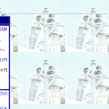
試験
氏
握へ
び円
０円
力の
日本