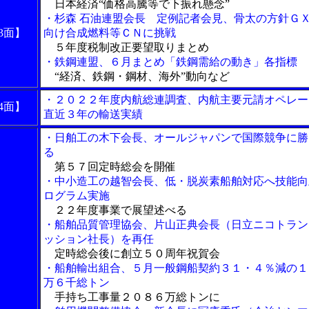
日本経済“価格高騰等で下振れ懸念”
・杉森 石油連盟会長 定例記者会見、骨太の方針Ｇ
3面】
向け合成燃料等ＣＮに挑戦
５年度税制改正要望取りまとめ
・鉄鋼連盟、６月まとめ「鉄鋼需給の動き」各指標
“経済、鉄鋼・鋼材、海外”動向など
・２０２２年度内航総連調査、内航主要元請オペレー
4面】
直近３年の輸送実績
・日舶工の木下会長、オールジャパンで国際競争に勝
る
第５７回定時総会を開催
・中小造工の越智会長、低・脱炭素船舶対応へ技能向
ログラム実施
２２年度事業で展望述べる
・船舶品質管理協会、片山正典会長（日立ニコトラン
ッション社長）を再任
定時総会後に創立５０周年祝賀会
・船舶輸出組合、５月一般鋼船契約３１・４％減の１
万６千総トン
手持ち工事量２０８６万総トンに