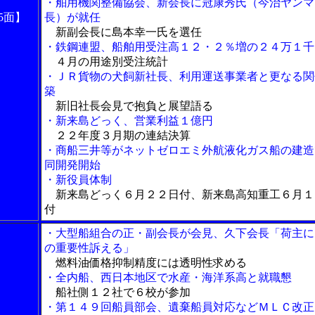
・舶用機関整備協会、新会長に冠康秀氏（今治ヤンマ
5面】
長）が就任
新副会長に島本幸一氏を選任
・鉄鋼連盟、船舶用受注高１２・２％増の２４万１千
４月の用途別受注統計
・ＪＲ貨物の犬飼新社長、利用運送事業者と更なる関
築
新旧社長会見で抱負と展望語る
・新来島どっく、営業利益１億円
２２年度３月期の連結決算
・商船三井等がネットゼロエミ外航液化ガス船の建造
同開発開始
・新役員体制
新来島どっく６月２２日付、新来島高知重工６月１
付
・大型船組合の正・副会長が会見、久下会長「荷主に
の重要性訴える」
燃料油価格抑制精度には透明性求める
・全内船、西日本地区で水産・海洋系高と就職懇
船社側１２社で６校が参加
・第１４９回船員部会、遺棄船員対応などＭＬＣ改正