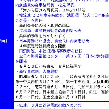
内航船員の会事務局長 松見 準氏
「海から届ける写真展」３年ぶり開催
・物流連 ２２年度定時総会、池田潤一郎氏（日本船
会会長）を再任
新副会長に久保・真貝の両氏
・港湾局、港湾投資効果の事例集公表
具体的効果を分かりやすく
2面】
・日本海難防止協会、新会長に内藤忠顕氏
４年度定時社員総会を開催
・田渕海運、本社 肥後橋事務所を移転
・全日本海員福祉センター、第３７回「日本の海洋画
を開催
８月１６日から東京、９月に福岡で
・新役員体制、人事異動
昭和日タン６月２２日付、川崎近海汽船６月２４日
第一中央内航６月２７日付、第一中央近海、大阪船舶
２３日付、芝浦海運６月１５日付、商船三井ドライバ
６月２２日付、日本船主協会７月１日付、鉄道・運輸
６月２７日付、国土交通省６月３０日付
・鉄連、６月に鉄鋼需給の動きまとむ