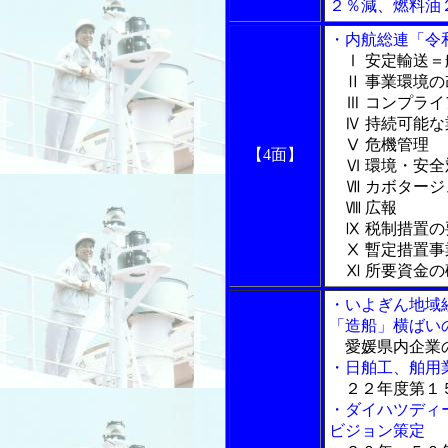
２％減、燃料油
・内航総連「令
Ⅰ 安定輸送
Ⅱ 事業環境の
Ⅲ コンプライ
Ⅳ 持続可能な
Ⅴ 危機管理
【4面】
Ⅵ 環境・安全
Ⅶ カボタージ
Ⅷ 広報
Ⅸ 税制措置の
Ⅹ 暫定措置事
Ⅺ 所要資金の
・いよぎん地域
「造船」横ばい
愛媛県内企業
・日舶工、舶用
２２年度第１
・ダイハツディ
ビジョン策定