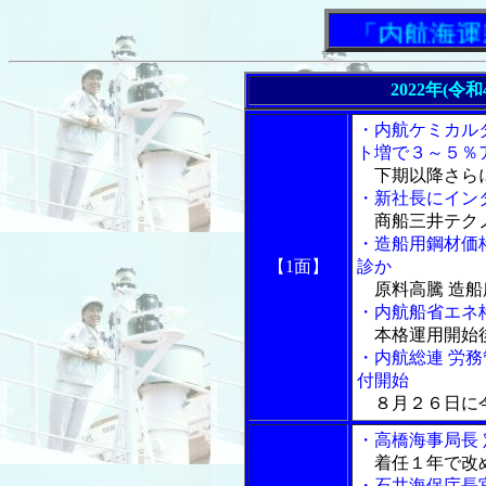
「内航海運新聞
2022年(令
・内航ケミカル
ト増で３～５％
下期以降さら
・新社長にイン
商船三井テクノ
・造船用鋼材価
【1面】
診か
原料高騰 造船
・内航船省エネ
本格運用開始後
・内航総連 労
付開始
８月２６日に
・高橋海事局長
着任１年で改
・石井海保庁長