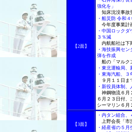
強化を」
知床沈没事故
・船災防 令和
今年度事業計
・中国ロックダ
３％減
内航船社は下
【2面】
・海技振興セン
弾を作成
船の「マルク
・東北運輸局、
・東海汽船、３
９月１１日まで
・新役員体制、
神鋼物流６月２
６月２３日付、
シーマリン６月
・内タン組合、
上野会長「市況
【3面】
・経産省の５月