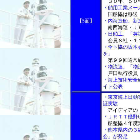
３０年、５０
・舶用工業メー
国船協は移送
【5面】
・内海造船、新
南西海運・Ｊ
・日舶工、「英
会員８社・１
・全ト協の坂本
を」
第９９回通常
・物流連、「物
戸田執行役員「
・海上技術安全
イト公表
・東京海上日動
証実験
アイディアの「
・ＪＲＴＴ磯野
船整協４年度
・熊本県内の３
会」が発足