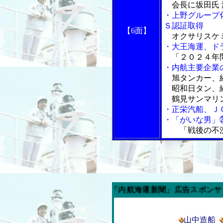
会長に坂田氏 
・上野グループ
Ｓ認証取得
【6面】
オクサリスケ
・大王海運、ド
「２０２４年
・内航主要企業
旭タンカー、経
昭和日タン、経
鶴見サンマリン
・正栄汽船、Ｊ
・「がいな男」
「戦後の不
今週の「内航海運新聞」広告スポンサー企業
山中造船