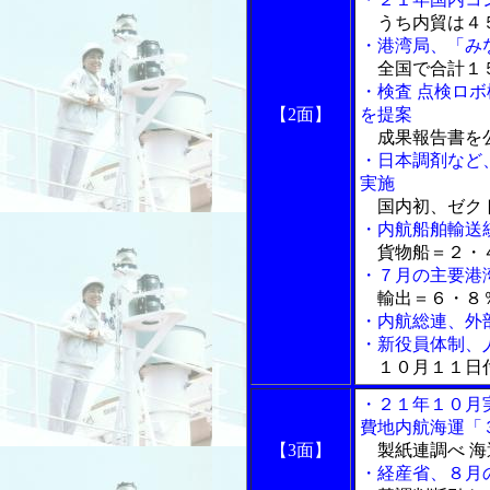
うち内貿は４
・港湾局、「み
全国で合計１
・検査 点検ロ
【2面】
を提案
成果報告書を
・日本調剤など
実施
国内初、ゼク
・内航船舶輸送
貨物船＝２・４
・７月の主要港
輸出＝６・８％
・内航総連、外
・新役員体制、
１０月１１日付
・２１年１０月
費地内航海運「
【3面】
製紙連調べ 海
・経産省、８月