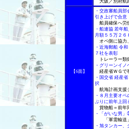
大阪／別府航路
・交政審船員部
引き上げで合意
船員確保へ労
・船連協 若年
月額５５万２６
オペ側に協力
・近海郵船 令
７社を表彰
トレーラー類
・グリーンイノ
【6面】
経産省ＷＧで
・国交省 経産
択
航海計画支援
・８月主要オペ
ぶりに前年上回
貨物船＝前年同
・「がいな男」
「軍需輸送
・旭タンカー、