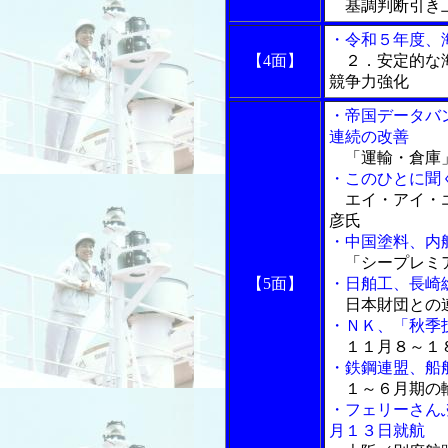
基調判断引き上
・令和５年度、
【4面】
２．安定的な海
競争力強化
・帝国データバ
連続の改善
「運輸・倉庫」
・このひとに聞
エイ・アイ・エ
彦氏
・中国塗料、内
「シープレミア
【5面】
・日舶工、長崎
日本財団との
・ＮＫ、「秋季
１１月８～１８
・鉄鋼連盟、船
１～６月期の
・フェリーさん
月１３日就航