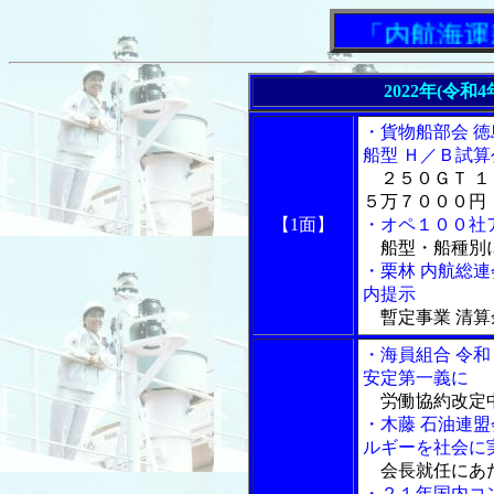
「内航海運新
2022年(令和
・貨物船部会 
船型 Ｈ／Ｂ試算
２５０ＧＴ １
５万７０００円
【1面】
・オペ１００社
船型・船種別に
・栗林 内航総
内提示
暫定事業 清算
・海員組合 令
安定第一義に
労働協約改定
・木藤 石油連
ルギーを社会に
会長就任にあ
・２１年国内コ