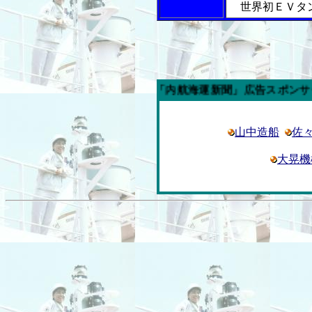
世界初ＥＶタ
今週の「内航海運新聞」広告スポンサー企業
山中造船
佐
大晃機