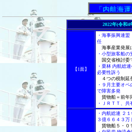
「内航海運新
2022年(令和
・海事振興連盟
任
海事産業発展
・小型旅客船の
国交省検討委
・栗林 内航総
【1面】
必要性訴う
４つの税制延
・９月主要オペ
で障害多発
貨物船＝前年同
・ＪＲＴＴ、共
・内航総連 ２
３億６６４３万
貨物船５・０％
・自民党 物流