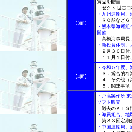
賞品を贈呈
ゼクト 世古口
・九州運輸局、
ＲＯ船など６７
【3面】
・熊本県海運組
開催
高橋海事局長、
・新役員体制、
９月３０日付
１１月１日付
・令和５年度、
３．総合的な海
【4面】
４．その他（
５．関連事項
・戸高製作所 
ソフト販売
過去のＡＩＳ
・海員組合、地
第８３回定期
・中国運輸局、