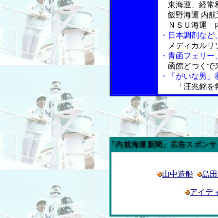
東海運、経常
飯野海運 内航
ＮＳＵ海運 内
・日本調剤など
メディカルリソ
・青函フェリー
函館どつくで
・「がいな男」
「汪兆銘を
今週の「内航海運新聞」広告スポンサー企業
山中造船
島田
アイデ