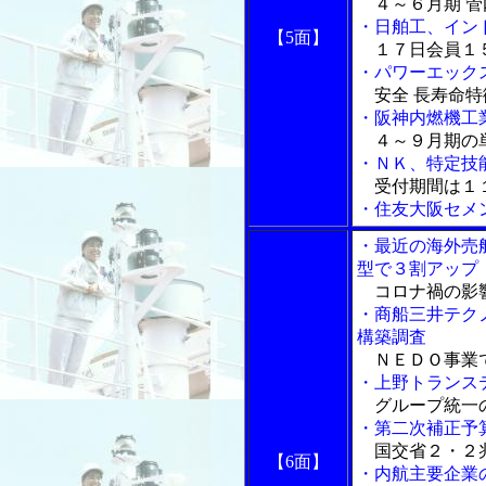
４～６月期 管
・日舶工、イン
【5面】
１７日会員１
・パワーエック
安全 長寿命特
・阪神内燃機工
４～９月期の
・ＮＫ、特定技
受付期間は１
・住友大阪セメ
・最近の海外売
型で３割アップ
コロナ禍の影
・商船三井テク
構築調査
ＮＥＤＯ事業
・上野トランス
グループ統一の
・第二次補正予
国交省２・２兆
【6面】
・内航主要企業