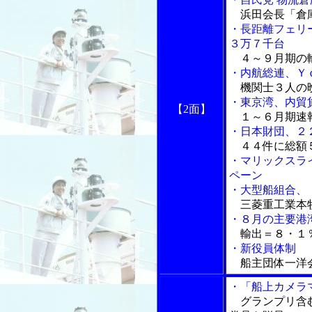
浜田会長「倉庫
・長距離フェリ
３万７千台
４～９月期の
・内航総連、Ｙ
機関士３人の
・東京湾、内貿
【2面】
１～６月期速報
・日本財団、２
４４件に総額
・マリックスラ
ペーン
・大型船組合、
三菱重工業本
・８月の主要港
輸出＝８・１％
・新役員体制
船主団体一洋
・「船上カメラ
グランプリ含む