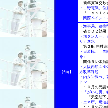
新年賀詞交歓
・古野電気、位
「ｉｃｈｉｄ
・関西ペイント
・海事局、連携
省ＣＯ２効果 
・旭タンカー、
り」進水
第２船 井村造
・日港協、「国
を」
関係５団体賀
・大阪内航４団
【6面】
方改革課題
・内タン調べ、
トン
１０月の元請
・「がいな男」
「天皇陛下ご
・エネ庁、燃油
１１月の石油