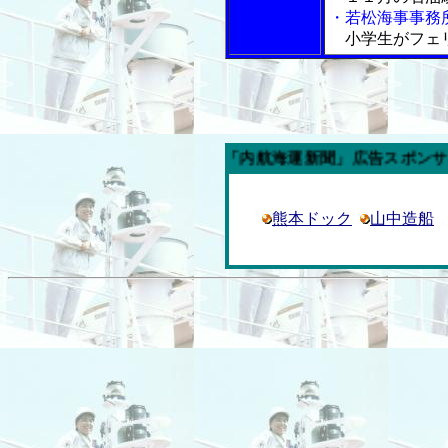
・若松海事事務
小学生がフェ
今週の「内航海運新聞」広告スポンサー企業
熊本ドック
山中造船