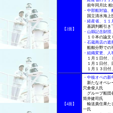
前年同月比 
・中部船対協、
国立清水海上
・経産省、１１
基調判断引き
【2面】
・山縣記念財団
１０本の論文
・石蔵商店の遮
船舶分野での
・組織変更、人
１月１日付、
１月１日付、
１月１３日付
・中核オペの新
新たなオペレー
穴倉俊人氏
グループ船団各
筒井健司氏
【4面】
輸送責任果たし
一氏