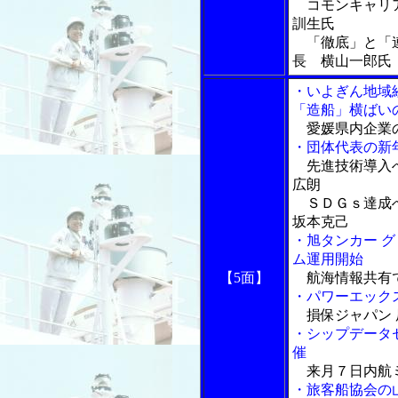
コモンキャリア
訓生氏
「徹底」と「連
長 横山一郎氏
・いよぎん地域
「造船」横ばい
愛媛県内企業
・団体代表の新
先進技術導入へ
広朗
ＳＤＧｓ達成へ
坂本克己
・旭タンカー 
ム運用開始
【5面】
航海情報共有
・パワーエック
損保ジャパン 
・シップデータ
催
来月７日内航ミ
・旅客船協会の