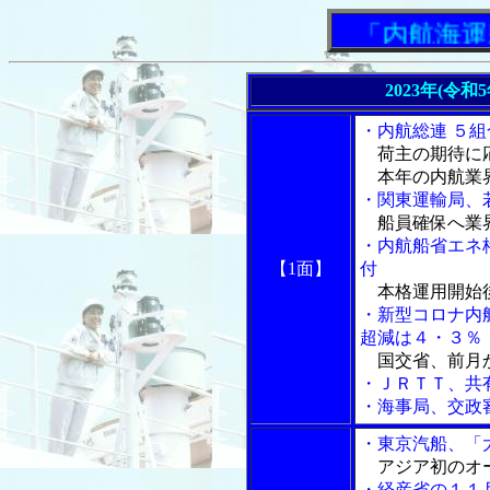
「内航海運新
2023年(令和
・内航総連 ５
荷主の期待に
本年の内航業界
・関東運輸局、
船員確保へ業
・内航船省エネ
【1面】
付
本格運用開始後
・新型コロナ内
超減は４・３％
国交省、前月
・ＪＲＴＴ、共
・海事局、交政
・東京汽船、「
アジア初のオ
・経産省の１１