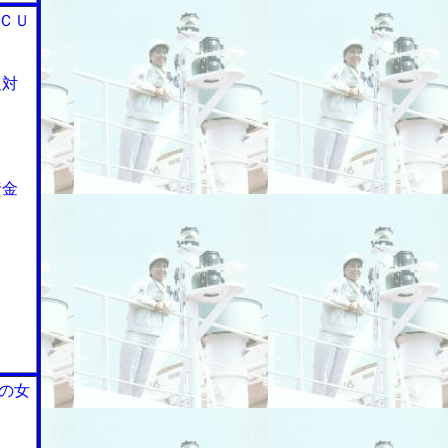
ＣＵ
足対
資金
の女