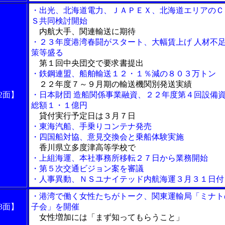
・出光、北海道電力、ＪＡＰＥＸ、北海道エリアのＣ
Ｓ共同検討開始
内航大手、関連輸送に期待
・２３年度港湾春闘がスタート、大幅賃上げ 人材不
策等盛る
第１回中央団交で要求書提出
・鉄鋼連盟、船舶輸送１２・１％減の８０３万トン
２２年度７～９月期の輸送機関別発送実績
2面】
・日本財団 造船関係事業融資、２２年度第４回設備
総額１・１億円
貸付実行予定日は３月７日
・東海汽船、手乗りコンテナ発売
・四国船対協、意見交換会と乗船体験実施
香川県立多度津高等学校で
・上組海運、本社事務所移転２７日から業務開始
・第５次交通ビジョン案を審議
・人事異動、ＮＳユナイテッド内航海運３月３１日付
・港湾で働く女性たちがトーク、関東運輸局「ミナト
3面】
子会」を開催
女性増加には「まず知ってもらうこと」