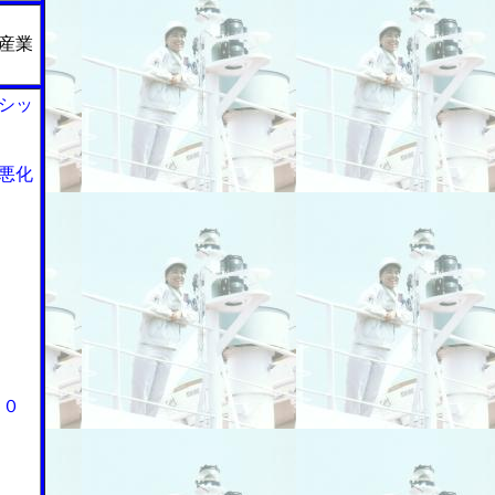
産業
シッ
悪化
１０