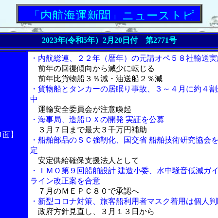
「内航海運新聞」ニューストピックス
2023年(令和5年）2月20日付 第2771号
・内航総連、２２年（暦年）の元請オペ５８社輸送実
前年の回復傾向から減少に転じる
前年比貨物船３％減・油送船２％減
・貨物船とタンカーの居眠り事故、３～４月に約４割
中
運輸安全委員会が注意喚起
・海事局、造船ＤＸの開発 実証を公募
３月７日まで最大３千万円補助
1面】
・船舶部品のＳＣ強靭化、国交省 船舶技術研究協会
定
安定供給確保支援法人として
・ＩＭＯ第９回船舶設計 建造小委、水中騒音低減ガ
ライン改正案を合意
７月のＭＥＰＣ８０で承認へ
・新型コロナ対策、旅客船利用者マスク着用は個人判
政府方針見直し、３月１３日から