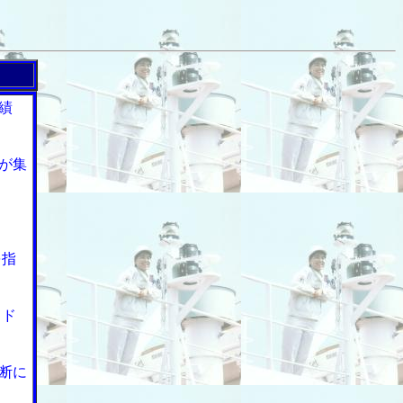
績
が集
を指
イド
断に