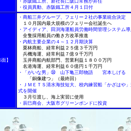
・赤阪鐵工所、新社長に阪口常務が昇任
・役員異動、赤阪鐵工所４月１日付
・商船三井グループ、フェリー２社の事業統合決定
１０月国内最大規模のフェリー会社誕生へ
・アイディア、田渕海運船員労働時間管理システム導
全隻採用船員の働き方改革推進
・内航主要企業の４～１２月期決算
栗林商船、経常利益２５億３千万円
兵機海運、経常利益７億９千万円
6面】
玉井商船内航部門、営業利益１８００万円
名港海運、経常利益６０億円１千万円
・「がいな男」㊿ 山下亀三郎物語 宮本しげる
「銅像建つ」（最終回）
・ＪＭＥＴＳ清水海技短大、校内練習船「かざはや」
式を開催
３月引渡し、海上実習に使用
・辰巳商会、大阪市グリーンボンドに投資