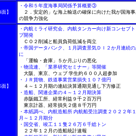
・令和５年度海事局関係予算概要③
4面】
２．安定的」な海上輸送の確保に向けた我が国海事
の競争力強化
・内航ミライ研究会、内航タンカー向け新コンセプト
プ開発
ＣＯ２削減と船員負荷低減を両立
・帝国データバンク、１月調査景気ＤＩ２か月連続の
に
「運輸・倉庫」５か月ぶりの悪化
・物流連、「業界研究セミナー」等開催
大阪、東京、ウェブ 学生約６００人超参加
・ＪＲ貨物、鉄道事業営業損失１０７億円
5面】
４～１２月期の連結決算通期見通し下方修正
・造船、関連企業の４～１２月期決算
赤阪鐵工所、経常利益９千２百万円
東京計器、経常損失２億８千万円
・本紙調べ、内航造船所 内航船受注調査２０２２年
月～１２月期分
・国交省、竣工１１隻２６万６千総トン
２２年１２月の造船統計速報