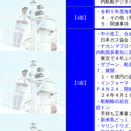
内航船デジタル
・令和５年度海
【4面】
４．その他（
５．関連事項
・中小造工、合
日本ガス協会 
・ナカシマプロ
内航脱炭素化に
東京で４年ぶり
・ザブーン、船
７」展開
１・６億円の資
【5面】
・インフォーマ
ＰＡＮ２４」開
２４年４月１０
・船舶輸出組合
総トン
手持ち工事量２
・新来島どっく
・マリンドウズ