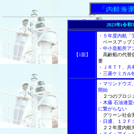
「内航海運新
2023年(令
・５年度内航「
ベースアップ３
・中小造船所ア
【1面】
高齢船の代替促
要
・ＪＲＴＴ、共
・三菱ケミカル
・マリンドウズ
開始
２つのプロジェ
・木藤 石油連
に繋がらない
グリーン社会実
・日通、１２Ｆ
２２年度内航海
・エイ・アイ・