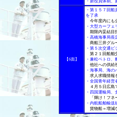
・新役員体制、
・第１５７回船
を了承
今年度内にも
・大型カーフェ
期限内妥結目
・高橋海事局長
商船三井グルー
・第５次交通ビ
第２１回船舶交
【6面】
・兼松ペトロ、
他社への供給視
・海事局、海の
求人求職情報を
・全国青年経営
４月５日広島で
・四国運輸局、
「輝け！フネー
・内航船舶輸送
貨物船＝増減な