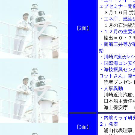
ェブセミナー開
３月１６日 労
・エネ庁、燃油
１月の石油統
【2面】
・１２月の主要
輸出＝０・７％
・商船三井等が
始
・川崎汽船がバ
・国際海コン安
・海技振興セン
ロットさん」発
読者プレゼント
・人事異動
川崎近海汽船
日本船主責任相
海上保安庁、
・内航ミライ研
２」発表
【3面】
浦山代表理事、