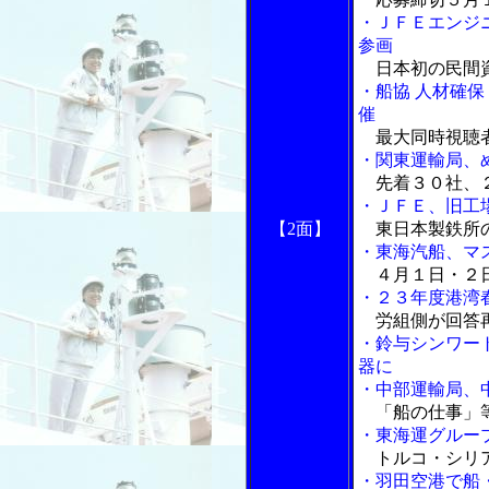
・ＪＦＥエンジ
参画
日本初の民間
・船協 人材確
催
最大同時視聴
・関東運輸局、
先着３０社、
・ＪＦＥ、旧工
【2面】
東日本製鉄所
・東海汽船、マ
４月１日・２
・２３年度港湾
労組側が回答
・鈴与シンワー
器に
・中部運輸局、
「船の仕事」
・東海運グルー
トルコ・シリ
・羽田空港で船