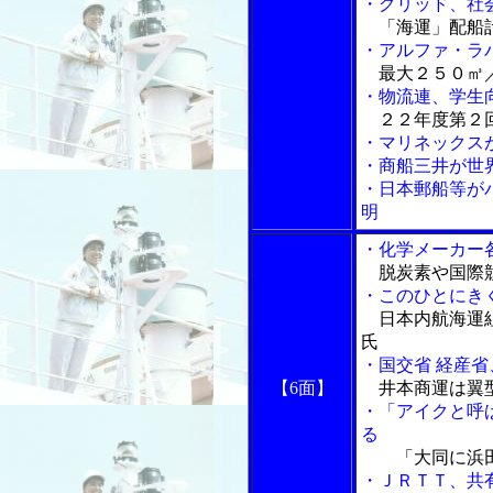
・グリッド、社
「海運」配船計
・アルファ・ラ
最大２５０㎥／
・物流連、学生
２２年度第２回
・マリネックス
・商船三井が世
・日本郵船等が
明
・化学メーカー
脱炭素や国際
・このひとにき
日本内航海運組
氏
・国交省 経産
【6面】
井本商運は翼型
・「アイクと呼
る
「大同に浜田
・ＪＲＴＴ、共