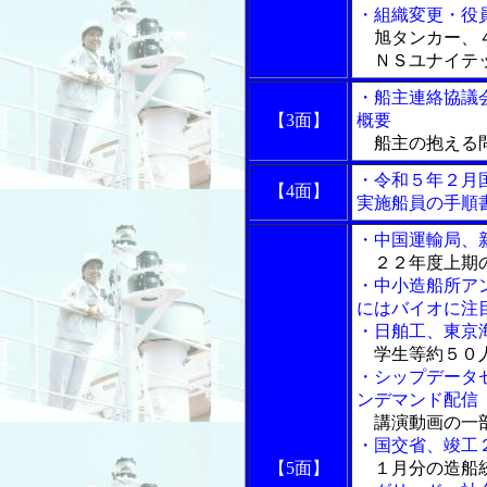
・組織変更・役
旭タンカー、
ＮＳユナイテッ
・船主連絡協議
【3面】
概要
船主の抱える問
・令和５年２月
【4面】
実施船員の手順書
・中国運輸局、
２２年度上期
・中小造船所ア
にはバイオに注
・日舶工、東京
学生等約５０人
・シップデータ
ンデマンド配信
講演動画の一
・国交省、竣工
【5面】
１月分の造船