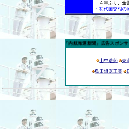
４年ぶり、全
・初代国交相の
今週の「内航海運新聞」広告スポンサー企業
山中造船
東
島田燈器工業