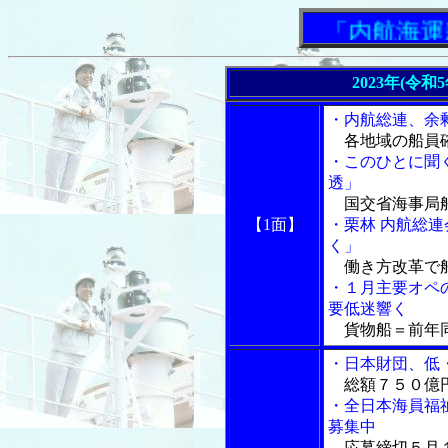
「内航海運新
2023年(令和
・内航総連、余
各地域の船員
・このひとに聞
透」
国交省海事局船
【1面】
・栗林 内航総
く」
働き方改革で
・１月主要オペ
要低迷響く
貨物船＝前年同
・日本財団、低
総額７５０億
・全日本海員福
募集中
応募締切５月１