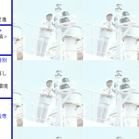
促進
み
稿＞
特別
直し
環境
役専