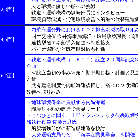
人と環境に優しい船への挑戦
2,3面】
鉄道・運輸機構の伊崎部長にインタビュー
環境負荷低減・労働環境改善へ船舶の代替建造
・内航海運分野におけるＣＯ２排出削減の取り組
国土交通省 今井海事局海洋・環境政策課長＜寄
4,5面】
連携型省エネ船導入促進へ制度拡充
バイオ燃料など既存船対応も推進
・鉄道・運輸機構（ＪＲＴＴ）設立２０周年記念
企画
≪設立当初の歩み≫第１期中期目標・計画と見
6,7面】
方針
共有建造制度で内航海運後押し、省ＣＯ２ 労働
改善へ取り組み
・地球環境保全に貢献する内航海運
環境対応船の建造で業界リード
・このひとに聞く、上野トランステック代表取締
務執行役員 佐藤典彦氏
船腹増強並びに新造船建造を検討
・大分運輸支局など、「海事産業見学会」を開催