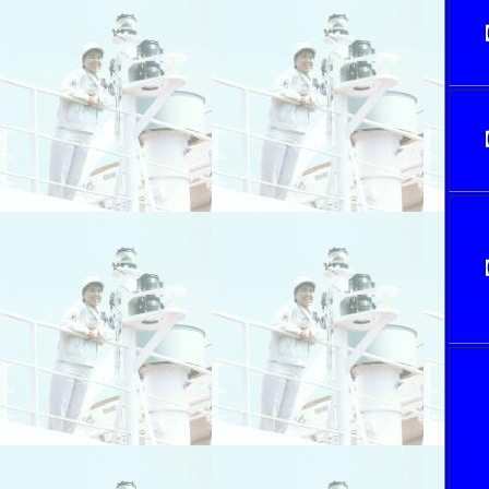
【
【
【