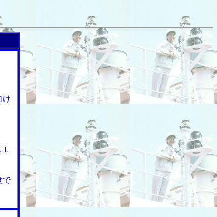
ス
向け
ＫＬ
度で