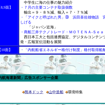
中学生に海の仕事の魅力紹介
8,9面】
・７月の主要コンテナ取扱個数
輸出＝９・８％減、輸入＝７・７％減
・「アイクと呼ばれた男」㉚ 浜田喜佐雄物語 
しげる
「ジャパン近海」
・商船三井テクノトレード・ＭＯＴＥＮＡ‐Ｓｅａ
西日本工大と包括連携協定、デジタルコンテン
発・広報宣伝活動を展開
【10面】
・「内航船省エネルギー格付け制度」格付取得船
運新聞」広告スポンサー企業
熊本ドック
山中造船
環境特集