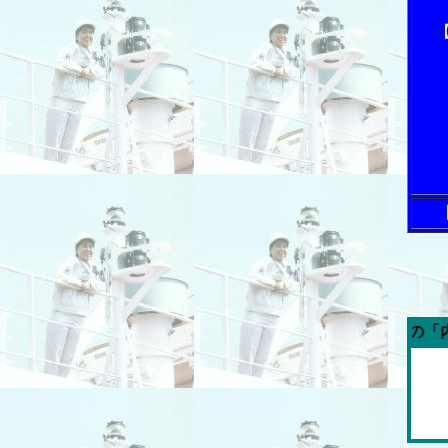
【
今週の「内航海