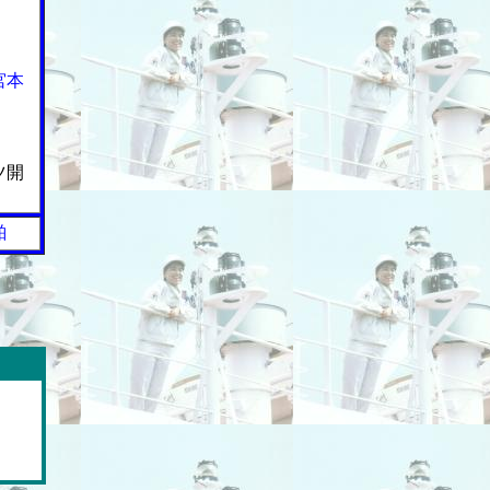
宮本
ツ開
舶