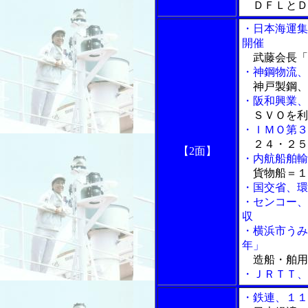
ＤＦＬとＤ
・日本海運集
開催
武藤会長「
・神鋼物流、
神戸製鋼、
・阪和興業、
ＳＶＯを利
・ＩＭＯ第３
２４・２５
【2面】
・内航船舶輸
貨物船＝１
・国交省、環
・センコー、
収
・横浜市うみ
年」
造船・舶用
・ＪＲＴＴ、
・鉄連、１１