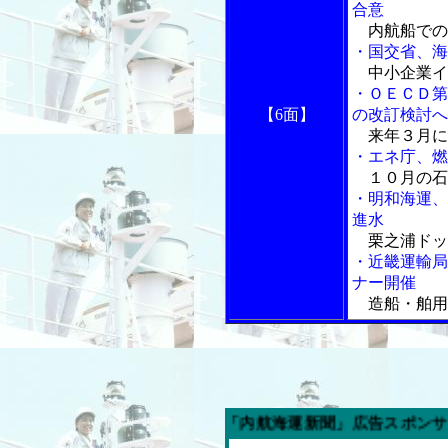
合意
内航船での
・国交省、海
中小企業イ
・ＯＥＣＤ第
【6面】
の改訂検討へ
来年３月に
・エネ庁、燃
１０月の石
・明和海運、
進水
栗之浦ドッ
・近畿運輸局
ナー開催
造船・舶用
今週の「内航海運新聞」広告スポンサー企業