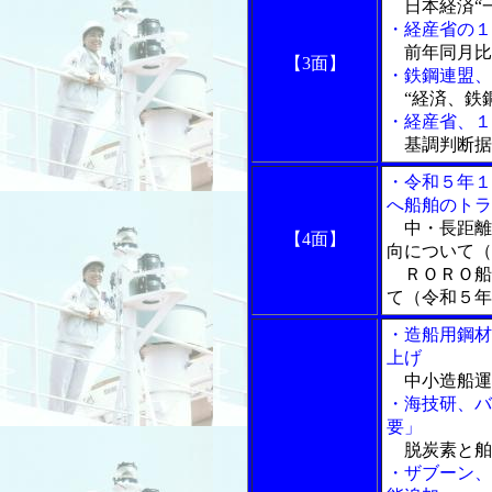
日本経済“
・経産省の１
前年同月比
【3面】
・鉄鋼連盟、
“経済、鉄鋼
・経産省、１
基調判断据
・令和５年１
へ船舶のトラ
中・長距離
【4面】
向について（
ＲＯＲＯ船
て（令和５年
・造船用鋼材
上げ
中小造船運
・海技研、バ
要」
脱炭素と舶
・ザブーン、