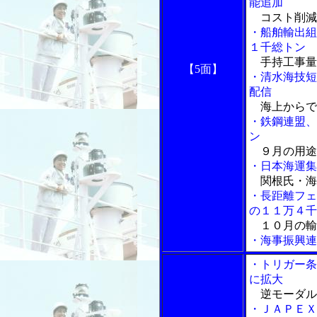
能追加
コスト削減
・船舶輸出組
１千総トン
手持工事量
【5面】
・清水海技短
配信
海上からで
・鉄鋼連盟、
ン
９月の用途
・日本海運集
関根氏・海
・長距離フェ
の１１万４千
１０月の輸
・海事振興連
・トリガー条
に拡大
逆モーダル
・ＪＡＰＥＸ