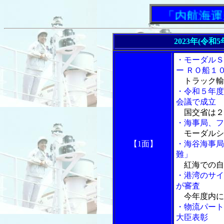
「内航海運新聞
2023年(令和
・モーダルＳ
ー ＲＯ船１
トラック輸
・令和５年度
会議で成立
国交省は２
・海事局、フ
モーダルシ
【1面】
・海谷海事局
難」
紅海での自
・港湾のサイ
が審査
今年度内に
・物流パート
大臣表彰