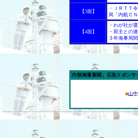
・ＪＲＴＴ令
【3面】
局「内航ＣＮ
・わが社が選
【4面】
・荷主との連
３年海事局関
今週の「内航海運新聞」広告スポンサー企業
山中