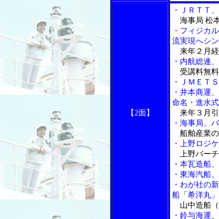
・ＪＲＴＴ、
海事局 松
・フィジカル
流実現へシン
来年２月経
・内航総連、
受講料無料
・ＪＭＥＴＳ
・井本商運、
命名・進水式
【2面】
来年３月引
・海事局、バ
船舶産業の
・上野ロジケ
上野バーチ
・本瓦造船、
・東海汽船、
・わが社の新
船「希洋丸」
山中造船（
・鈴与海運、