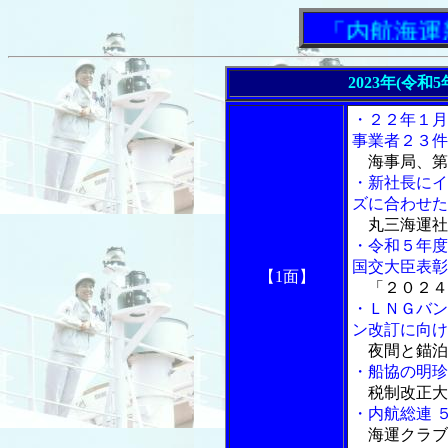
「内航海運新
2023年(令和
・２２年１月
事業者２３件
海事局、第
・新社長にイ
ズに合わせた
丸三海運社
・令和５年度
国交大臣表彰
【1面】
「２０２４
・ＬＮＧバン
ン改訂に向け
夜間と錨泊
・船協の明珍
税制改正大
・内航総連 
海運クラブ