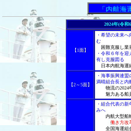
「内航海運新
2024年(令
・希望の未来へ
む
困難克服し業
【1面】
・令和６年を迎
有し克服図る
日本内航海運組
・海事振興連盟
満晴組合長と内
【2～5面】
物流の2024
魅力ある船員
・組合代表の新
みへ
内航大型船輸
働き方改
全国海運組合