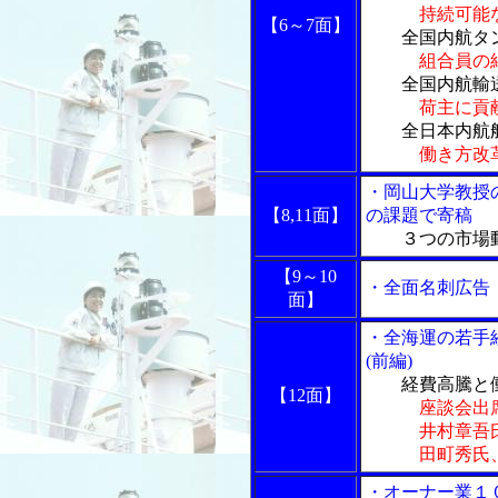
持続可能
【6～7面】
全国内航タン
組合員の
全国内航輸送
荷主に貢
全日本内航船
働き方改
・岡山大学教授
【8,11面】
の課題で寄稿
３つの市場動
【9～10
・全面名刺広告
面】
・全海運の若手
(前編)
経費高騰と
【12面】
座談会出
井村章吾氏、
田町秀氏、村
・オーナー業１