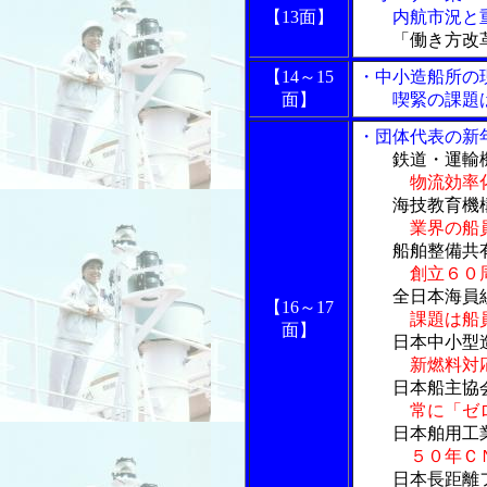
【13面】
内航市況と重
「働き方改革
【14～15
・中小造船所の
面】
喫緊の課題は
・団体代表の新
鉄道・運輸
物流効率
海技教育機構
業界の船
船舶整備共有
創立６０
全日本海員組
【16～17
課題は船
面】
日本中小型造
新燃料対
日本船主協会
常に「ゼ
日本舶用工業
５０年Ｃ
日本長距離フ